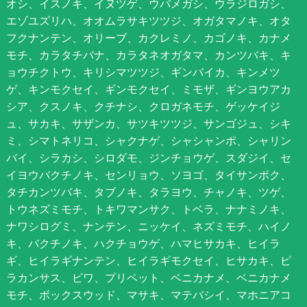
オシ、イスノキ、イヌツゲ、ウバメガシ、ウラジロガシ、
エゾユズリハ、オオムラサキツツジ、オガタマノキ、オタ
フクナンテン、オリーブ、カクレミノ、カゴノキ、カナメ
モチ、カラタチバナ、カラタネオガタマ、カンツバキ、キ
ョウチクトウ、キリシマツツジ、ギンバイカ、キンメツ
ゲ、キンモクセイ、ギンモクセイ、ミモザ、ギンヨウアカ
シア、クスノキ、クチナシ、クロガネモチ、ゲッケイジ
ュ、サカキ、サザンカ、サツキツツジ、サンゴジュ、シキ
ミ、シマトネリコ、シャクナゲ、シャシャンポ、シャリン
バイ、シラカシ、シロダモ、ジンチョウゲ、スダジイ、セ
イヨウバクチノキ、センリョウ、ソヨゴ、タイサンボク、
タチカンツバキ、タブノキ、タラヨウ、チャノキ、ツゲ、
トウネズミモチ、トキワマンサク、トベラ、ナナミノキ、
ナワシログミ、ナンテン、ニッケイ、ネズミモチ、ハイノ
キ、バクチノキ、ハクチョウゲ、ハマヒサカキ、ヒイラ
ギ、ヒイラギナンテン、ヒイラギモクセイ、ヒサカキ、ピ
ラカンサス、ビワ、プリペット、ベニカナメ、ベニカナメ
モチ、ボックスウッド、マサキ、マテバシイ、マホニアコ