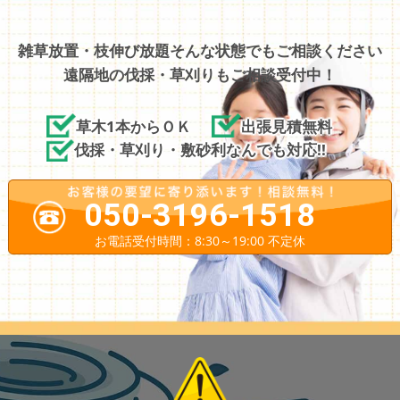
雑草放置・枝伸び放題そんな状態でもご相談ください
遠隔地の伐採・草刈りもご相談受付中！
草木1本からＯＫ
出張見積無料
伐採・草刈り・敷砂利なんでも対応!!
050-3196-1518
お電話受付時間：8:30～19:00 不定休