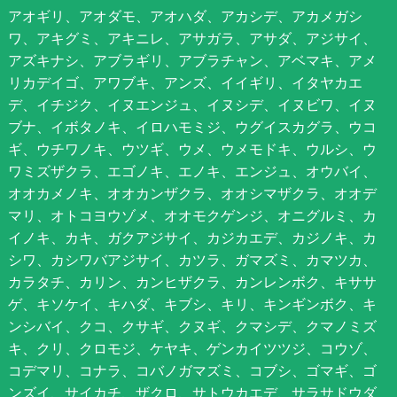
アオギリ、アオダモ、アオハダ、アカシデ、アカメガシ
ワ、アキグミ、アキニレ、アサガラ、アサダ、アジサイ、
アズキナシ、アブラギリ、アブラチャン、アベマキ、アメ
リカデイゴ、アワブキ、アンズ、イイギリ、イタヤカエ
デ、イチジク、イヌエンジュ、イヌシデ、イヌビワ、イヌ
ブナ、イボタノキ、イロハモミジ、ウグイスカグラ、ウコ
ギ、ウチワノキ、ウツギ、ウメ、ウメモドキ、ウルシ、ウ
ワミズザクラ、エゴノキ、エノキ、エンジュ、オウバイ、
オオカメノキ、オオカンザクラ、オオシマザクラ、オオデ
マリ、オトコヨウゾメ、オオモクゲンジ、オニグルミ、カ
イノキ、カキ、ガクアジサイ、カジカエデ、カジノキ、カ
シワ、カシワバアジサイ、カツラ、ガマズミ、カマツカ、
カラタチ、カリン、カンヒザクラ、カンレンボク、キササ
ゲ、キソケイ、キハダ、キブシ、キリ、キンギンボク、キ
ンシバイ、クコ、クサギ、クヌギ、クマシデ、クマノミズ
キ、クリ、クロモジ、ケヤキ、ゲンカイツツジ、コウゾ、
コデマリ、コナラ、コバノガマズミ、コブシ、ゴマギ、ゴ
ンズイ、サイカチ、ザクロ、サトウカエデ、サラサドウダ