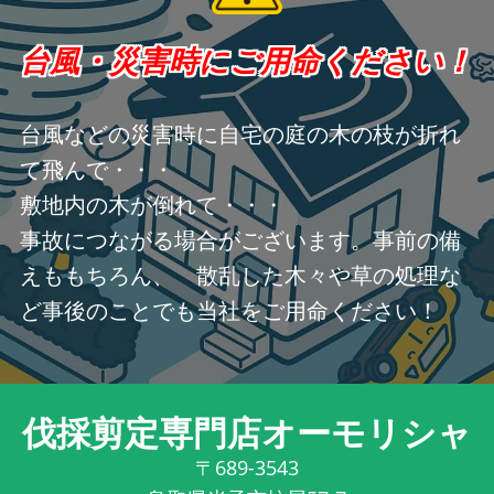
台風・災害時にご用命ください！
台風などの災害時に自宅の庭の木の枝が折れ
て飛んで・・・
敷地内の木が倒れて・・・
事故につながる場合がございます。事前の備
えももちろん、 散乱した木々や草の処理な
ど事後のことでも当社をご用命ください！
伐採剪定専門店オーモリシャ
〒689-3543