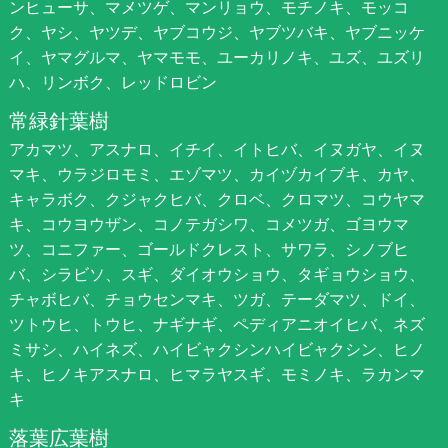
ンヒューサ、マメツゲ、マンリョウ、モチノキ、モッコ
ク、ヤシ、ヤツデ、ヤブコウジ、ヤブツバキ、ヤブニッケ
イ、ヤマグルマ、ヤマモモ、ユーカリノキ、ユズ、ユズリ
ハ、リンボク、レッドロビン
常緑針葉樹
アカマツ、アスナロ、イチイ、イトヒバ、イヌガヤ、イヌ
マキ、ウラジロモミ、エゾマツ、カイヅカイブキ、カヤ、
キャラボク、クジャクヒバ、クロベ、クロマツ、コウヤマ
キ、コウヨウザン、コノテガシワ、コメツガ、ゴヨウマ
ツ、コニファー、ゴールドクレスト、サワラ、シノブヒ
バ、シラビソ、スギ、ダイオウショウ、タギョウショウ、
チャボヒバ、チョウセンマキ、ツガ、テーダマツ、ドイ、
ツトウヒ、トウヒ、ナギナギ、ペディアニオイヒバ、ネズ
ミサシ、ハイネズ、ハイビャクシンハイビャクシン、ヒノ
キ、ヒノキアスナロ、ヒマラヤスギ、モミノキ、ラカンマ
キ
落葉広葉樹