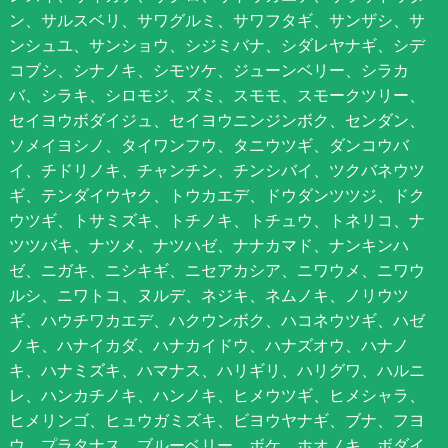
ン、サルスベリ、サワグルミ、サワフタギ、サンザシ、サ
ンシュユ、サンショウ、シジミバナ、シダレヤナギ、シデ
コブシ、シナノキ、シモツケ、ジューンベリー、シラカ
バ、シラキ、シロモジ、ズミ、スモモ、スモークツリー、
セイヨウボダイジュ、セイヨウニンジンボク、センダン、
ソメイヨシノ、タイワンフウ、タニウツギ、ダンコウバ
イ、チドリノキ、チャンチン、チンシバイ、ツクバネウツ
ギ、テンダイウヤク、トウカエデ、ドウダンツツジ、ドク
ウツギ、トサミズキ、トチノキ、トチュウ、トネリコ、ナ
ツツバキ、ナツメ、ナツハゼ、ナナカマド、ナンキンハ
ゼ、ニガキ、ニシキギ、ニセアカシア、ニワウメ、ニワウ
ルシ、ニワトコ、ヌルデ、ネジキ、ネムノキ、ノリウツ
ギ、ハウチワカエデ、ハクウンボク、ハコネウツギ、ハゼ
ノキ、ハナイカダ、ハナカイドウ、ハナズオウ、ハナノ
キ、ハナミズキ、ハマナス、ハリギリ、ハリグワ、ハルニ
レ、ハンカチノキ、ハンノキ、ヒメウツギ、ヒメシャラ、
ヒメリンゴ、ヒュウガミズキ、ビヨウヤナギ、ブナ、フヨ
ウ、プラタナス、ブルーベリー、ボケ、ホオノキ、ボダイ