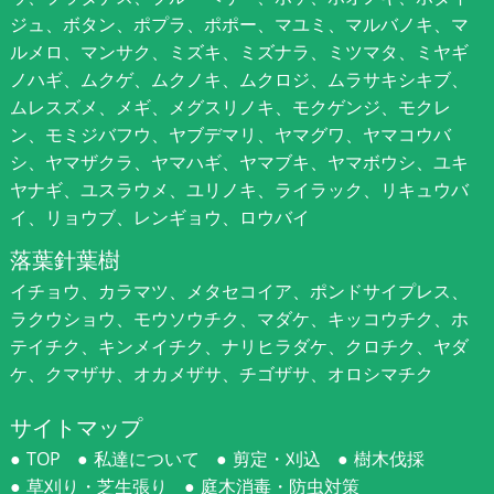
ジュ、ボタン、ポプラ、ポポー、マユミ、マルバノキ、マ
ルメロ、マンサク、ミズキ、ミズナラ、ミツマタ、ミヤギ
ノハギ、ムクゲ、ムクノキ、ムクロジ、ムラサキシキブ、
ムレスズメ、メギ、メグスリノキ、モクゲンジ、モクレ
ン、モミジバフウ、ヤブデマリ、ヤマグワ、ヤマコウバ
シ、ヤマザクラ、ヤマハギ、ヤマブキ、ヤマボウシ、ユキ
ヤナギ、ユスラウメ、ユリノキ、ライラック、リキュウバ
イ、リョウブ、レンギョウ、ロウバイ
落葉針葉樹
イチョウ、カラマツ、メタセコイア、ポンドサイプレス、
ラクウショウ、モウソウチク、マダケ、キッコウチク、ホ
テイチク、キンメイチク、ナリヒラダケ、クロチク、ヤダ
ケ、クマザサ、オカメザサ、チゴザサ、オロシマチク
サイトマップ
TOP
私達について
剪定・刈込
樹木伐採
草刈り・芝生張り
庭木消毒・防虫対策