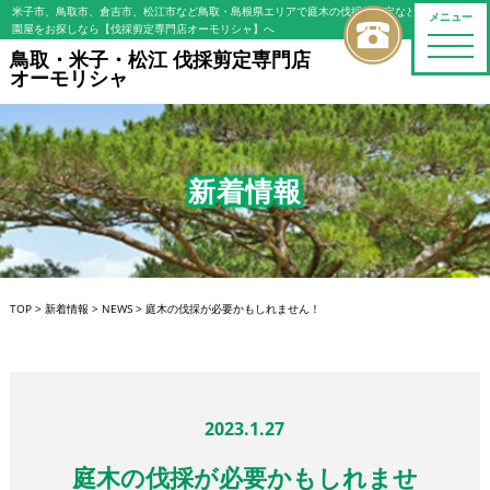
米子市、鳥取市、倉吉市、松江市など鳥取・島根県エリアで庭木の伐採・剪定などの植木屋/造
メニュー
園屋をお探しなら【伐採剪定専門店オーモリシャ】へ
toggle
鳥取・米子・松江 伐採剪定専門店
naviga
オーモリシャ
新着情報
TOP
>
新着情報
>
NEWS
>
庭木の伐採が必要かもしれません！
2023.1.27
庭木の伐採が必要かもしれませ