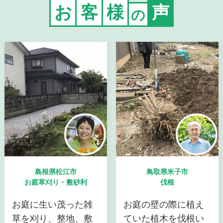
お
客
様
声
の
島根県松江市
鳥取県米子市
お庭草刈り・敷砂利
伐根
お庭に生い茂った雑
お庭の壁の際に植え
草を刈り、整地、敷
ていた植木を伐根い