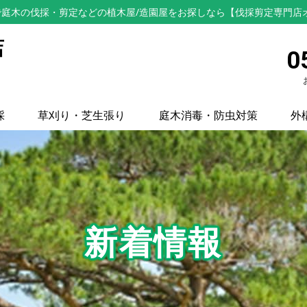
庭木の伐採・剪定などの植木屋/造園屋をお探しなら【伐採剪定専門店
店
0
採
草刈り・芝生張り
庭木消毒・防虫対策
外
新着情報