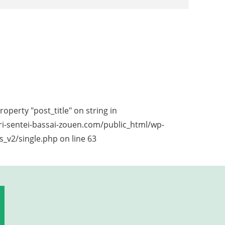
roperty "post_title" on string in
i-sentei-bassai-zouen.com/public_html/wp-
_v2/single.php
on line
63