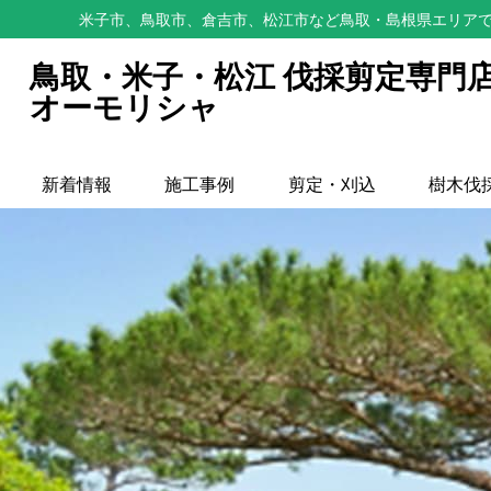
米子市、鳥取市、倉吉市、松江市など鳥取・島根県エリアで
鳥取・米子・松江 伐採剪定専門
オーモリシャ
新着情報
施工事例
剪定・刈込
樹木伐