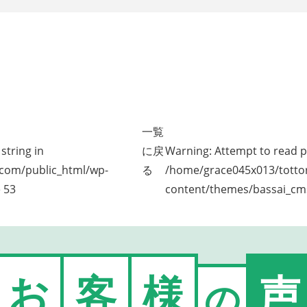
一覧
string in
に戻
Warning
: Attempt to read p
.com/public_html/wp-
る
/home/grace045x013/tottor
e
53
content/themes/bassai_cms
お
客
様
声
の