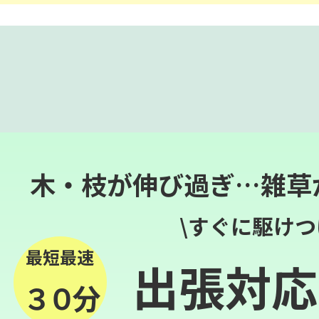
木・枝が伸び過ぎ…雑草
\すぐに駆けつ
最短最速
出張対応
３０分