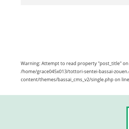
Warning
: Attempt to read property "post_title" on 
/home/grace045x013/tottori-sentei-bassai-zouen
content/themes/bassai_cms_v2/single.php
on lin