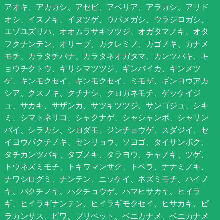
アオキ、アカガシ、アセビ、アベリア、アラカシ、アリド
オシ、イスノキ、イヌツゲ、ウバメガシ、ウラジロガシ、
エゾユズリハ、オオムラサキツツジ、オガタマノキ、オタ
フクナンテン、オリーブ、カクレミノ、カゴノキ、カナメ
モチ、カラタチバナ、カラタネオガタマ、カンツバキ、キ
ョウチクトウ、キリシマツツジ、ギンバイカ、キンメツ
ゲ、キンモクセイ、ギンモクセイ、ミモザ、ギンヨウアカ
シア、クスノキ、クチナシ、クロガネモチ、ゲッケイジ
ュ、サカキ、サザンカ、サツキツツジ、サンゴジュ、シキ
ミ、シマトネリコ、シャクナゲ、シャシャンポ、シャリン
バイ、シラカシ、シロダモ、ジンチョウゲ、スダジイ、セ
イヨウバクチノキ、センリョウ、ソヨゴ、タイサンボク、
タチカンツバキ、タブノキ、タラヨウ、チャノキ、ツゲ、
トウネズミモチ、トキワマンサク、トベラ、ナナミノキ、
ナワシログミ、ナンテン、ニッケイ、ネズミモチ、ハイノ
キ、バクチノキ、ハクチョウゲ、ハマヒサカキ、ヒイラ
ギ、ヒイラギナンテン、ヒイラギモクセイ、ヒサカキ、ピ
ラカンサス、ビワ、プリペット、ベニカナメ、ベニカナメ