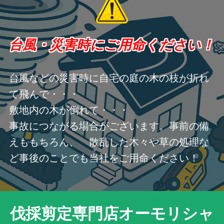
台風・災害時にご用命ください！
台風などの災害時に自宅の庭の木の枝が折れ
て飛んで・・・
敷地内の木が倒れて・・・
事故につながる場合がございます。事前の備
えももちろん、 散乱した木々や草の処理な
ど事後のことでも当社をご用命ください！
伐採剪定専門店オーモリシャ