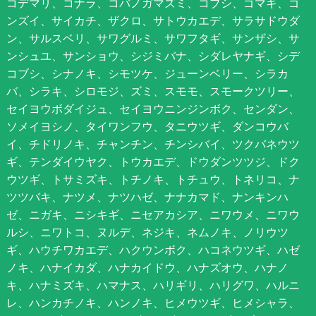
コデマリ、コナラ、コバノガマズミ、コブシ、ゴマギ、ゴ
ンズイ、サイカチ、ザクロ、サトウカエデ、サラサドウダ
ン、サルスベリ、サワグルミ、サワフタギ、サンザシ、サ
ンシュユ、サンショウ、シジミバナ、シダレヤナギ、シデ
コブシ、シナノキ、シモツケ、ジューンベリー、シラカ
バ、シラキ、シロモジ、ズミ、スモモ、スモークツリー、
セイヨウボダイジュ、セイヨウニンジンボク、センダン、
ソメイヨシノ、タイワンフウ、タニウツギ、ダンコウバ
イ、チドリノキ、チャンチン、チンシバイ、ツクバネウツ
ギ、テンダイウヤク、トウカエデ、ドウダンツツジ、ドク
ウツギ、トサミズキ、トチノキ、トチュウ、トネリコ、ナ
ツツバキ、ナツメ、ナツハゼ、ナナカマド、ナンキンハ
ゼ、ニガキ、ニシキギ、ニセアカシア、ニワウメ、ニワウ
ルシ、ニワトコ、ヌルデ、ネジキ、ネムノキ、ノリウツ
ギ、ハウチワカエデ、ハクウンボク、ハコネウツギ、ハゼ
ノキ、ハナイカダ、ハナカイドウ、ハナズオウ、ハナノ
キ、ハナミズキ、ハマナス、ハリギリ、ハリグワ、ハルニ
レ、ハンカチノキ、ハンノキ、ヒメウツギ、ヒメシャラ、