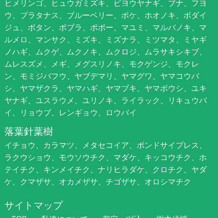
ヒメリンゴ、ヒュウガミズキ、ビヨウヤナギ、ブナ、フヨ
ウ、プラタナス、ブルーベリー、ボケ、ホオノキ、ボダイ
ジュ、ボタン、ポプラ、ポポー、マユミ、マルバノキ、マ
ルメロ、マンサク、ミズキ、ミズナラ、ミツマタ、ミヤギ
ノハギ、ムクゲ、ムクノキ、ムクロジ、ムラサキシキブ、
ムレスズメ、メギ、メグスリノキ、モクゲンジ、モクレ
ン、モミジバフウ、ヤブデマリ、ヤマグワ、ヤマコウバ
シ、ヤマザクラ、ヤマハギ、ヤマブキ、ヤマボウシ、ユキ
ヤナギ、ユスラウメ、ユリノキ、ライラック、リキュウバ
イ、リョウブ、レンギョウ、ロウバイ
落葉針葉樹
イチョウ、カラマツ、メタセコイア、ポンドサイプレス、
ラクウショウ、モウソウチク、マダケ、キッコウチク、ホ
テイチク、キンメイチク、ナリヒラダケ、クロチク、ヤダ
ケ、クマザサ、オカメザサ、チゴザサ、オロシマチク
サイトマップ