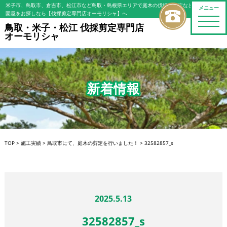
米子市、鳥取市、倉吉市、松江市など鳥取・島根県エリアで庭木の伐採・剪定などの植木屋/造
メニュー
園屋をお探しなら【伐採剪定専門店オーモリシャ】へ
toggle
鳥取・米子・松江 伐採剪定専門店
naviga
オーモリシャ
新着情報
TOP
>
施工実績
>
鳥取市にて、庭木の剪定を行いました！
>
32582857_s
2025.5.13
32582857_s