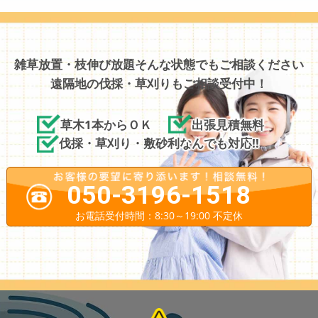
雑草放置・枝伸び放題そんな状態でもご相談ください
遠隔地の伐採・草刈りもご相談受付中！
草木1本からＯＫ
出張見積無料
伐採・草刈り・敷砂利なんでも対応!!
050-3196-1518
お電話受付時間：8:30～19:00 不定休