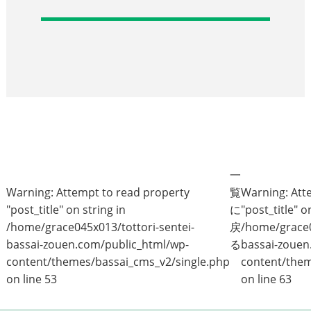
一
Warning
: Attempt to read property
覧
Warning
: At
"post_title" on string in
に
"post_title" o
/home/grace045x013/tottori-sentei-
戻
/home/grace0
bassai-zouen.com/public_html/wp-
る
bassai-zouen
content/themes/bassai_cms_v2/single.php
content/them
on line
53
on line
63