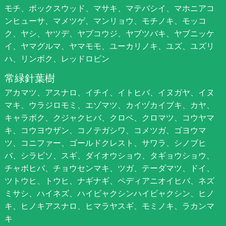
モチ、ボックスウッド、マサキ、マテバシイ、マホニアコ
ンヒューサ、マメツゲ、マンリョウ、モチノキ、モッコ
ク、ヤシ、ヤツデ、ヤブコウジ、ヤブツバキ、ヤブニッケ
イ、ヤマグルマ、ヤマモモ、ユーカリノキ、ユズ、ユズリ
ハ、リンボク、レッドロビン
常緑針葉樹
アカマツ、アスナロ、イチイ、イトヒバ、イヌガヤ、イヌ
マキ、ウラジロモミ、エゾマツ、カイヅカイブキ、カヤ、
キャラボク、クジャクヒバ、クロベ、クロマツ、コウヤマ
キ、コウヨウザン、コノテガシワ、コメツガ、ゴヨウマ
ツ、コニファー、ゴールドクレスト、サワラ、シノブヒ
バ、シラビソ、スギ、ダイオウショウ、タギョウショウ、
チャボヒバ、チョウセンマキ、ツガ、テーダマツ、ドイ、
ツトウヒ、トウヒ、ナギナギ、ペディアニオイヒバ、ネズ
ミサシ、ハイネズ、ハイビャクシンハイビャクシン、ヒノ
キ、ヒノキアスナロ、ヒマラヤスギ、モミノキ、ラカンマ
キ