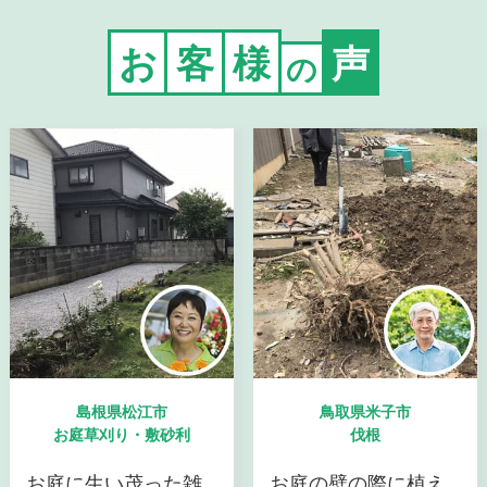
お
客
様
声
の
島根県松江市
鳥取県米子市
お庭草刈り・敷砂利
伐根
お庭に生い茂った雑
お庭の壁の際に植え