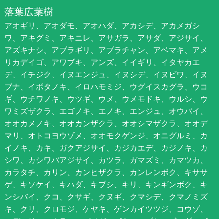
落葉広葉樹
アオギリ、アオダモ、アオハダ、アカシデ、アカメガシ
ワ、アキグミ、アキニレ、アサガラ、アサダ、アジサイ、
アズキナシ、アブラギリ、アブラチャン、アベマキ、アメ
リカデイゴ、アワブキ、アンズ、イイギリ、イタヤカエ
デ、イチジク、イヌエンジュ、イヌシデ、イヌビワ、イヌ
ブナ、イボタノキ、イロハモミジ、ウグイスカグラ、ウコ
ギ、ウチワノキ、ウツギ、ウメ、ウメモドキ、ウルシ、ウ
ワミズザクラ、エゴノキ、エノキ、エンジュ、オウバイ、
オオカメノキ、オオカンザクラ、オオシマザクラ、オオデ
マリ、オトコヨウゾメ、オオモクゲンジ、オニグルミ、カ
イノキ、カキ、ガクアジサイ、カジカエデ、カジノキ、カ
シワ、カシワバアジサイ、カツラ、ガマズミ、カマツカ、
カラタチ、カリン、カンヒザクラ、カンレンボク、キササ
ゲ、キソケイ、キハダ、キブシ、キリ、キンギンボク、キ
ンシバイ、クコ、クサギ、クヌギ、クマシデ、クマノミズ
キ、クリ、クロモジ、ケヤキ、ゲンカイツツジ、コウゾ、