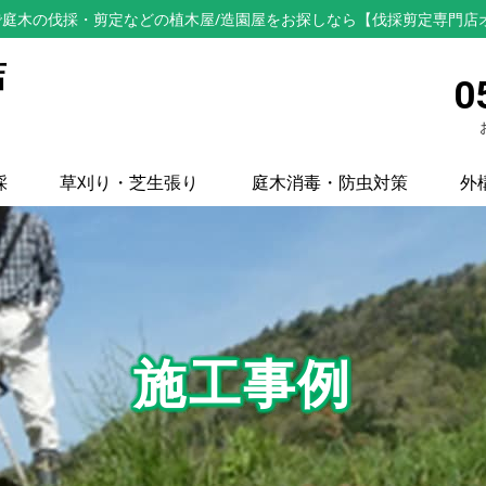
庭木の伐採・剪定などの植木屋/造園屋をお探しなら【伐採剪定専門店
店
0
採
草刈り・芝生張り
庭木消毒・防虫対策
外
施工事例