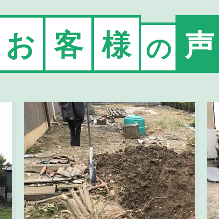
お
客
様
声
の