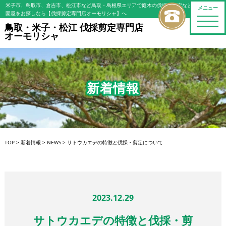
米子市、鳥取市、倉吉市、松江市など鳥取・島根県エリアで庭木の伐採・剪定などの植木屋/造
メニュー
園屋をお探しなら【伐採剪定専門店オーモリシャ】へ
toggle
鳥取・米子・松江 伐採剪定専門店
naviga
オーモリシャ
新着情報
TOP
>
新着情報
>
NEWS
>
サトウカエデの特徴と伐採・剪定について
2023.12.29
サトウカエデの特徴と伐採・剪