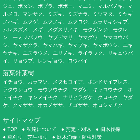
ジュ、ボタン、ポプラ、ポポー、マユミ、マルバノキ、マ
ルメロ、マンサク、ミズキ、ミズナラ、ミツマタ、ミヤギ
ノハギ、ムクゲ、ムクノキ、ムクロジ、ムラサキシキブ、
ムレスズメ、メギ、メグスリノキ、モクゲンジ、モクレ
ン、モミジバフウ、ヤブデマリ、ヤマグワ、ヤマコウバ
シ、ヤマザクラ、ヤマハギ、ヤマブキ、ヤマボウシ、ユキ
ヤナギ、ユスラウメ、ユリノキ、ライラック、リキュウバ
イ、リョウブ、レンギョウ、ロウバイ
落葉針葉樹
イチョウ、カラマツ、メタセコイア、ポンドサイプレス、
ラクウショウ、モウソウチク、マダケ、キッコウチク、ホ
テイチク、キンメイチク、ナリヒラダケ、クロチク、ヤダ
ケ、クマザサ、オカメザサ、チゴザサ、オロシマチク
サイトマップ
TOP
私達について
剪定・刈込
樹木伐採
草刈り・芝生張り
庭木消毒・防虫対策