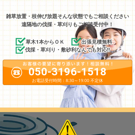
雑草放置・枝伸び放題そんな状態でもご相談ください
遠隔地の伐採・草刈りもご相談受付中！
草木1本からＯＫ
出張見積無料
伐採・草刈り・敷砂利なんでも対応!!
050-3196-1518
お電話受付時間：8:30～19:00 不定休