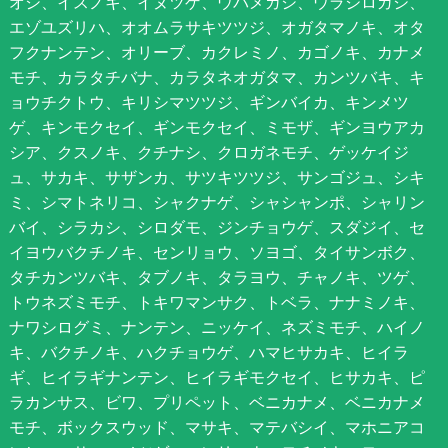
オシ、イスノキ、イヌツゲ、ウバメガシ、ウラジロガシ、
エゾユズリハ、オオムラサキツツジ、オガタマノキ、オタ
フクナンテン、オリーブ、カクレミノ、カゴノキ、カナメ
モチ、カラタチバナ、カラタネオガタマ、カンツバキ、キ
ョウチクトウ、キリシマツツジ、ギンバイカ、キンメツ
ゲ、キンモクセイ、ギンモクセイ、ミモザ、ギンヨウアカ
シア、クスノキ、クチナシ、クロガネモチ、ゲッケイジ
ュ、サカキ、サザンカ、サツキツツジ、サンゴジュ、シキ
ミ、シマトネリコ、シャクナゲ、シャシャンポ、シャリン
バイ、シラカシ、シロダモ、ジンチョウゲ、スダジイ、セ
イヨウバクチノキ、センリョウ、ソヨゴ、タイサンボク、
タチカンツバキ、タブノキ、タラヨウ、チャノキ、ツゲ、
トウネズミモチ、トキワマンサク、トベラ、ナナミノキ、
ナワシログミ、ナンテン、ニッケイ、ネズミモチ、ハイノ
キ、バクチノキ、ハクチョウゲ、ハマヒサカキ、ヒイラ
ギ、ヒイラギナンテン、ヒイラギモクセイ、ヒサカキ、ピ
ラカンサス、ビワ、プリペット、ベニカナメ、ベニカナメ
モチ、ボックスウッド、マサキ、マテバシイ、マホニアコ