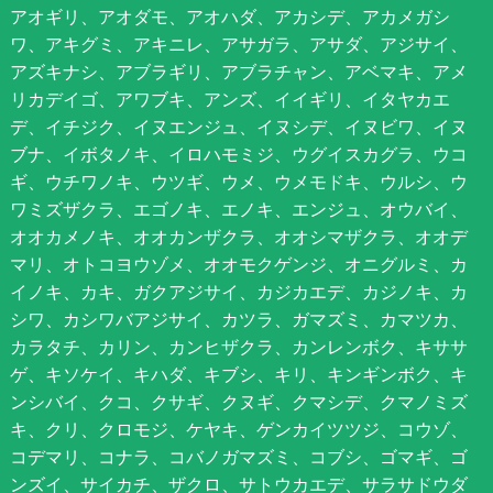
アオギリ、アオダモ、アオハダ、アカシデ、アカメガシ
ワ、アキグミ、アキニレ、アサガラ、アサダ、アジサイ、
アズキナシ、アブラギリ、アブラチャン、アベマキ、アメ
リカデイゴ、アワブキ、アンズ、イイギリ、イタヤカエ
デ、イチジク、イヌエンジュ、イヌシデ、イヌビワ、イヌ
ブナ、イボタノキ、イロハモミジ、ウグイスカグラ、ウコ
ギ、ウチワノキ、ウツギ、ウメ、ウメモドキ、ウルシ、ウ
ワミズザクラ、エゴノキ、エノキ、エンジュ、オウバイ、
オオカメノキ、オオカンザクラ、オオシマザクラ、オオデ
マリ、オトコヨウゾメ、オオモクゲンジ、オニグルミ、カ
イノキ、カキ、ガクアジサイ、カジカエデ、カジノキ、カ
シワ、カシワバアジサイ、カツラ、ガマズミ、カマツカ、
カラタチ、カリン、カンヒザクラ、カンレンボク、キササ
ゲ、キソケイ、キハダ、キブシ、キリ、キンギンボク、キ
ンシバイ、クコ、クサギ、クヌギ、クマシデ、クマノミズ
キ、クリ、クロモジ、ケヤキ、ゲンカイツツジ、コウゾ、
コデマリ、コナラ、コバノガマズミ、コブシ、ゴマギ、ゴ
ンズイ、サイカチ、ザクロ、サトウカエデ、サラサドウダ