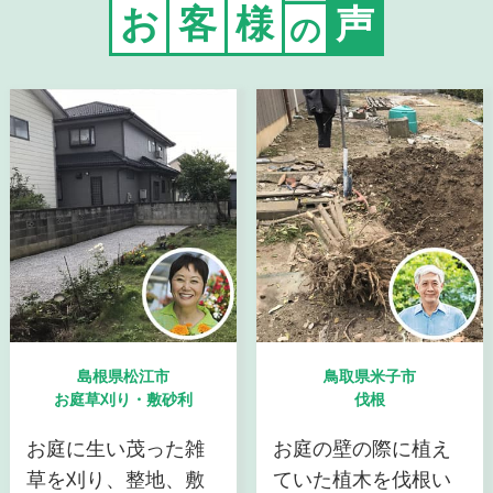
お
客
様
声
の
島根県松江市
鳥取県米子市
お庭草刈り・敷砂利
伐根
お庭に生い茂った雑
お庭の壁の際に植え
草を刈り、整地、敷
ていた植木を伐根い