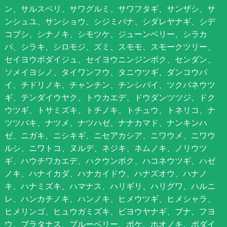
ン、サルスベリ、サワグルミ、サワフタギ、サンザシ、サ
ンシュユ、サンショウ、シジミバナ、シダレヤナギ、シデ
コブシ、シナノキ、シモツケ、ジューンベリー、シラカ
バ、シラキ、シロモジ、ズミ、スモモ、スモークツリー、
セイヨウボダイジュ、セイヨウニンジンボク、センダン、
ソメイヨシノ、タイワンフウ、タニウツギ、ダンコウバ
イ、チドリノキ、チャンチン、チンシバイ、ツクバネウツ
ギ、テンダイウヤク、トウカエデ、ドウダンツツジ、ドク
ウツギ、トサミズキ、トチノキ、トチュウ、トネリコ、ナ
ツツバキ、ナツメ、ナツハゼ、ナナカマド、ナンキンハ
ゼ、ニガキ、ニシキギ、ニセアカシア、ニワウメ、ニワウ
ルシ、ニワトコ、ヌルデ、ネジキ、ネムノキ、ノリウツ
ギ、ハウチワカエデ、ハクウンボク、ハコネウツギ、ハゼ
ノキ、ハナイカダ、ハナカイドウ、ハナズオウ、ハナノ
キ、ハナミズキ、ハマナス、ハリギリ、ハリグワ、ハルニ
レ、ハンカチノキ、ハンノキ、ヒメウツギ、ヒメシャラ、
ヒメリンゴ、ヒュウガミズキ、ビヨウヤナギ、ブナ、フヨ
ウ、プラタナス、ブルーベリー、ボケ、ホオノキ、ボダイ