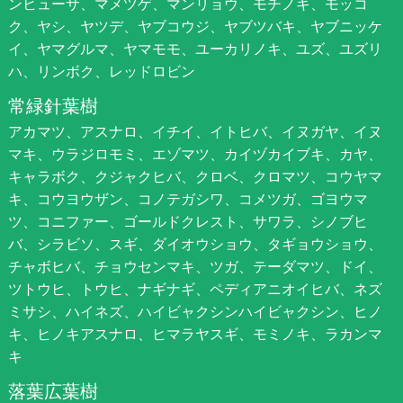
ンヒューサ、マメツゲ、マンリョウ、モチノキ、モッコ
ク、ヤシ、ヤツデ、ヤブコウジ、ヤブツバキ、ヤブニッケ
イ、ヤマグルマ、ヤマモモ、ユーカリノキ、ユズ、ユズリ
ハ、リンボク、レッドロビン
常緑針葉樹
アカマツ、アスナロ、イチイ、イトヒバ、イヌガヤ、イヌ
マキ、ウラジロモミ、エゾマツ、カイヅカイブキ、カヤ、
キャラボク、クジャクヒバ、クロベ、クロマツ、コウヤマ
キ、コウヨウザン、コノテガシワ、コメツガ、ゴヨウマ
ツ、コニファー、ゴールドクレスト、サワラ、シノブヒ
バ、シラビソ、スギ、ダイオウショウ、タギョウショウ、
チャボヒバ、チョウセンマキ、ツガ、テーダマツ、ドイ、
ツトウヒ、トウヒ、ナギナギ、ペディアニオイヒバ、ネズ
ミサシ、ハイネズ、ハイビャクシンハイビャクシン、ヒノ
キ、ヒノキアスナロ、ヒマラヤスギ、モミノキ、ラカンマ
キ
落葉広葉樹