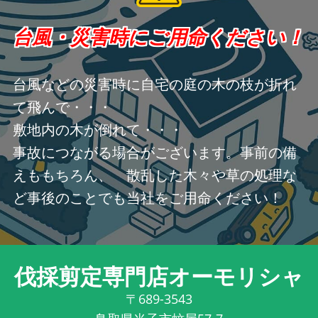
台風・災害時にご用命ください！
台風などの災害時に自宅の庭の木の枝が折れ
て飛んで・・・
敷地内の木が倒れて・・・
事故につながる場合がございます。事前の備
えももちろん、 散乱した木々や草の処理な
ど事後のことでも当社をご用命ください！
伐採剪定専門店オーモリシャ
〒689-3543