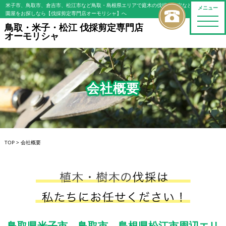
米子市、鳥取市、倉吉市、松江市など鳥取・島根県エリアで庭木の伐採・剪定などの植木屋/造
メニュー
園屋をお探しなら【伐採剪定専門店オーモリシャ】へ
toggle
鳥取・米子・松江 伐採剪定専門店
naviga
オーモリシャ
会社概要
TOP
>
会社概要
鳥取県米子市、鳥取市、島根県松江市周辺エリ