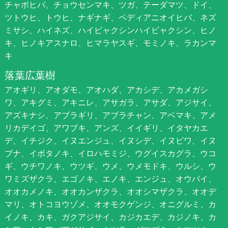
チャボヒバ、チョウセンマキ、ツガ、テーダマツ、ドイ、
ツトウヒ、トウヒ、ナギナギ、ペディアニオイヒバ、ネズ
ミサシ、ハイネズ、ハイビャクシンハイビャクシン、ヒノ
キ、ヒノキアスナロ、ヒマラヤスギ、モミノキ、ラカンマ
キ
落葉広葉樹
アオギリ、アオダモ、アオハダ、アカシデ、アカメガシ
ワ、アキグミ、アキニレ、アサガラ、アサダ、アジサイ、
アズキナシ、アブラギリ、アブラチャン、アベマキ、アメ
リカデイゴ、アワブキ、アンズ、イイギリ、イタヤカエ
デ、イチジク、イヌエンジュ、イヌシデ、イヌビワ、イヌ
ブナ、イボタノキ、イロハモミジ、ウグイスカグラ、ウコ
ギ、ウチワノキ、ウツギ、ウメ、ウメモドキ、ウルシ、ウ
ワミズザクラ、エゴノキ、エノキ、エンジュ、オウバイ、
オオカメノキ、オオカンザクラ、オオシマザクラ、オオデ
マリ、オトコヨウゾメ、オオモクゲンジ、オニグルミ、カ
イノキ、カキ、ガクアジサイ、カジカエデ、カジノキ、カ