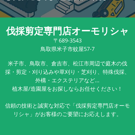
伐採剪定専門店オーモリシャ
〒689-3543
鳥取県米子市蚊屋57-7
米子市、鳥取市、倉吉市、松江市周辺で庭木の伐
採・剪定・刈り込みや草刈り・芝刈り、特殊伐採、
外構・エクステリアなど...
植木屋/造園屋をお探しならお任せください！
信頼の技術と誠実な対応で「伐採剪定専門店オーモ
リシャ」がお客様のご要望にお応えします。