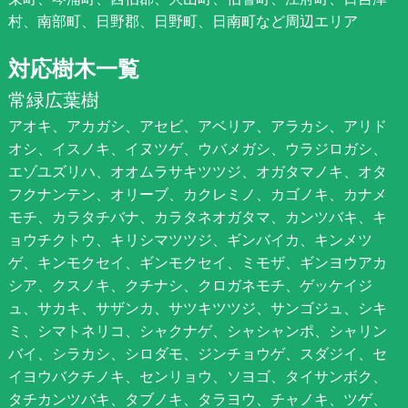
村、南部町、日野郡、日野町、日南町など周辺エリア
対応樹木一覧
常緑広葉樹
アオキ、アカガシ、アセビ、アベリア、アラカシ、アリド
オシ、イスノキ、イヌツゲ、ウバメガシ、ウラジロガシ、
エゾユズリハ、オオムラサキツツジ、オガタマノキ、オタ
フクナンテン、オリーブ、カクレミノ、カゴノキ、カナメ
モチ、カラタチバナ、カラタネオガタマ、カンツバキ、キ
ョウチクトウ、キリシマツツジ、ギンバイカ、キンメツ
ゲ、キンモクセイ、ギンモクセイ、ミモザ、ギンヨウアカ
シア、クスノキ、クチナシ、クロガネモチ、ゲッケイジ
ュ、サカキ、サザンカ、サツキツツジ、サンゴジュ、シキ
ミ、シマトネリコ、シャクナゲ、シャシャンポ、シャリン
バイ、シラカシ、シロダモ、ジンチョウゲ、スダジイ、セ
イヨウバクチノキ、センリョウ、ソヨゴ、タイサンボク、
タチカンツバキ、タブノキ、タラヨウ、チャノキ、ツゲ、