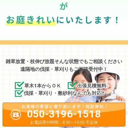
が
お庭きれい
にいたします！
雑草放置・枝伸び放題そんな状態でもご相談ください
遠隔地の伐採・草刈りもご相談受付中！
草木1本からＯＫ
出張見積無料
伐採・草刈り・敷砂利なんでも対応!!
050-3196-1518
お電話受付時間：8:30～19:00 不定休