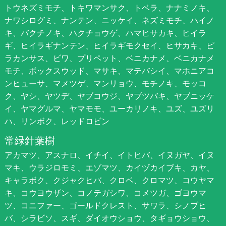
トウネズミモチ、トキワマンサク、トベラ、ナナミノキ、
ナワシログミ、ナンテン、ニッケイ、ネズミモチ、ハイノ
キ、バクチノキ、ハクチョウゲ、ハマヒサカキ、ヒイラ
ギ、ヒイラギナンテン、ヒイラギモクセイ、ヒサカキ、ピ
ラカンサス、ビワ、プリペット、ベニカナメ、ベニカナメ
モチ、ボックスウッド、マサキ、マテバシイ、マホニアコ
ンヒューサ、マメツゲ、マンリョウ、モチノキ、モッコ
ク、ヤシ、ヤツデ、ヤブコウジ、ヤブツバキ、ヤブニッケ
イ、ヤマグルマ、ヤマモモ、ユーカリノキ、ユズ、ユズリ
ハ、リンボク、レッドロビン
常緑針葉樹
アカマツ、アスナロ、イチイ、イトヒバ、イヌガヤ、イヌ
マキ、ウラジロモミ、エゾマツ、カイヅカイブキ、カヤ、
キャラボク、クジャクヒバ、クロベ、クロマツ、コウヤマ
キ、コウヨウザン、コノテガシワ、コメツガ、ゴヨウマ
ツ、コニファー、ゴールドクレスト、サワラ、シノブヒ
バ、シラビソ、スギ、ダイオウショウ、タギョウショウ、