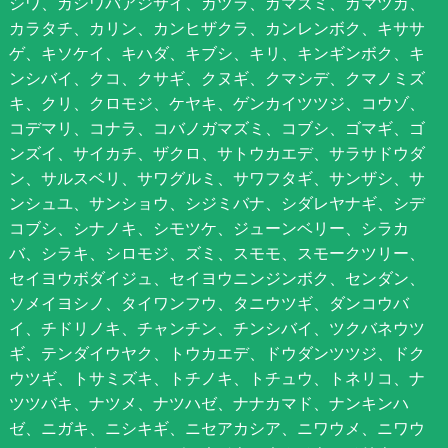
シワ、カシワバアジサイ、カツラ、ガマズミ、カマツカ、
カラタチ、カリン、カンヒザクラ、カンレンボク、キササ
ゲ、キソケイ、キハダ、キブシ、キリ、キンギンボク、キ
ンシバイ、クコ、クサギ、クヌギ、クマシデ、クマノミズ
キ、クリ、クロモジ、ケヤキ、ゲンカイツツジ、コウゾ、
コデマリ、コナラ、コバノガマズミ、コブシ、ゴマギ、ゴ
ンズイ、サイカチ、ザクロ、サトウカエデ、サラサドウダ
ン、サルスベリ、サワグルミ、サワフタギ、サンザシ、サ
ンシュユ、サンショウ、シジミバナ、シダレヤナギ、シデ
コブシ、シナノキ、シモツケ、ジューンベリー、シラカ
バ、シラキ、シロモジ、ズミ、スモモ、スモークツリー、
セイヨウボダイジュ、セイヨウニンジンボク、センダン、
ソメイヨシノ、タイワンフウ、タニウツギ、ダンコウバ
イ、チドリノキ、チャンチン、チンシバイ、ツクバネウツ
ギ、テンダイウヤク、トウカエデ、ドウダンツツジ、ドク
ウツギ、トサミズキ、トチノキ、トチュウ、トネリコ、ナ
ツツバキ、ナツメ、ナツハゼ、ナナカマド、ナンキンハ
ゼ、ニガキ、ニシキギ、ニセアカシア、ニワウメ、ニワウ