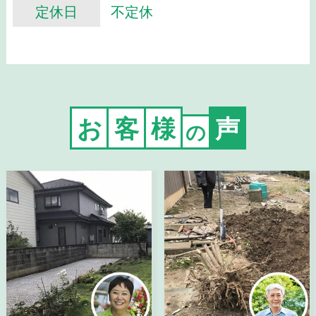
定休日
不定休
お
客
様
声
の