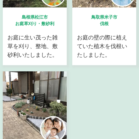
島根県松江市
鳥取県米子市
お庭草刈り・敷砂利
伐根
お庭に生い茂った雑
お庭の壁の際に植え
草を刈り、整地、敷
ていた植木を伐根い
砂利いたしました。
たしました。