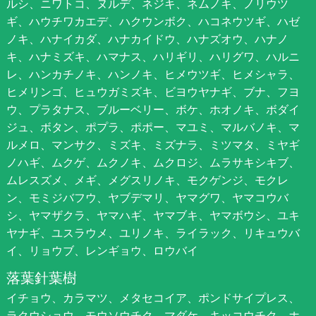
ルシ、ニワトコ、ヌルデ、ネジキ、ネムノキ、ノリウツ
ギ、ハウチワカエデ、ハクウンボク、ハコネウツギ、ハゼ
ノキ、ハナイカダ、ハナカイドウ、ハナズオウ、ハナノ
キ、ハナミズキ、ハマナス、ハリギリ、ハリグワ、ハルニ
レ、ハンカチノキ、ハンノキ、ヒメウツギ、ヒメシャラ、
ヒメリンゴ、ヒュウガミズキ、ビヨウヤナギ、ブナ、フヨ
ウ、プラタナス、ブルーベリー、ボケ、ホオノキ、ボダイ
ジュ、ボタン、ポプラ、ポポー、マユミ、マルバノキ、マ
ルメロ、マンサク、ミズキ、ミズナラ、ミツマタ、ミヤギ
ノハギ、ムクゲ、ムクノキ、ムクロジ、ムラサキシキブ、
ムレスズメ、メギ、メグスリノキ、モクゲンジ、モクレ
ン、モミジバフウ、ヤブデマリ、ヤマグワ、ヤマコウバ
シ、ヤマザクラ、ヤマハギ、ヤマブキ、ヤマボウシ、ユキ
ヤナギ、ユスラウメ、ユリノキ、ライラック、リキュウバ
イ、リョウブ、レンギョウ、ロウバイ
落葉針葉樹
イチョウ、カラマツ、メタセコイア、ポンドサイプレス、
ラクウショウ、モウソウチク、マダケ、キッコウチク、ホ