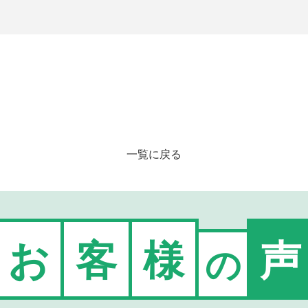
一覧に戻る
お
客
様
声
の