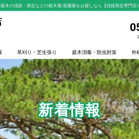
庭木の伐採・剪定などの植木屋/造園屋をお探しなら【伐採剪定専門店
店
0
採
草刈り・芝生張り
庭木消毒・防虫対策
外
新着情報