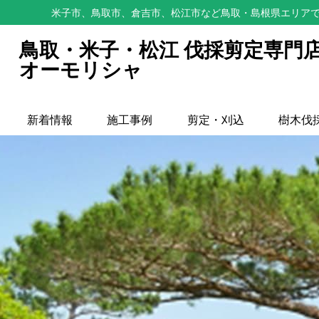
米子市、鳥取市、倉吉市、松江市など鳥取・島根県エリアで
鳥取・米子・松江 伐採剪定専門
オーモリシャ
新着情報
施工事例
剪定・刈込
樹木伐