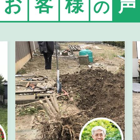
お
客
様
声
の