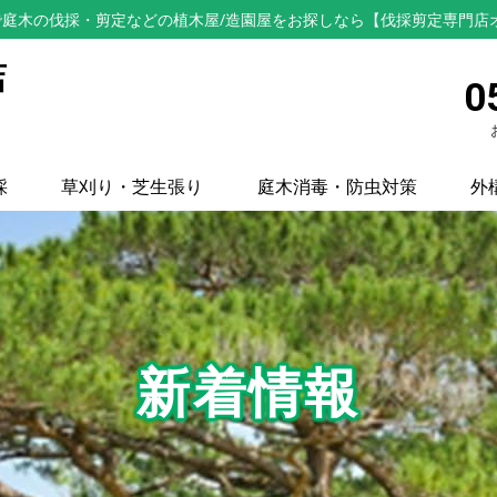
庭木の伐採・剪定などの植木屋/造園屋をお探しなら【伐採剪定専門店
店
0
採
草刈り・芝生張り
庭木消毒・防虫対策
外
新着情報