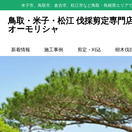
米子市、鳥取市、倉吉市、松江市など鳥取・島根県エリアで
鳥取・米子・松江 伐採剪定専門
オーモリシャ
新着情報
施工事例
剪定・刈込
樹木伐