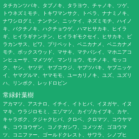
タチカンツバキ、タブノキ、タラヨウ、チャノキ、ツゲ、
トウネズミモチ、トキワマンサク、トベラ、ナナミノキ、
ナワシログミ、ナンテン、ニッケイ、ネズミモチ、ハイノ
キ、バクチノキ、ハクチョウゲ、ハマヒサカキ、ヒイラ
ギ、ヒイラギナンテン、ヒイラギモクセイ、ヒサカキ、ピ
ラカンサス、ビワ、プリペット、ベニカナメ、ベニカナメ
モチ、ボックスウッド、マサキ、マテバシイ、マホニアコ
ンヒューサ、マメツゲ、マンリョウ、モチノキ、モッコ
ク、ヤシ、ヤツデ、ヤブコウジ、ヤブツバキ、ヤブニッケ
イ、ヤマグルマ、ヤマモモ、ユーカリノキ、ユズ、ユズリ
ハ、リンボク、レッドロビン
常緑針葉樹
アカマツ、アスナロ、イチイ、イトヒバ、イヌガヤ、イヌ
マキ、ウラジロモミ、エゾマツ、カイヅカイブキ、カヤ、
キャラボク、クジャクヒバ、クロベ、クロマツ、コウヤマ
キ、コウヨウザン、コノテガシワ、コメツガ、ゴヨウマ
ツ、コニファー、ゴールドクレスト、サワラ、シノブヒ