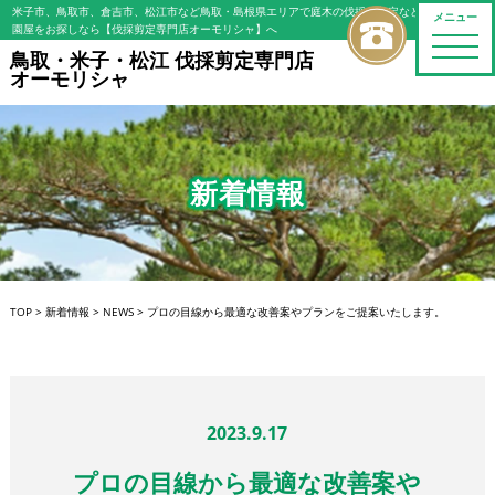
米子市、鳥取市、倉吉市、松江市など鳥取・島根県エリアで庭木の伐採・剪定などの植木屋/造
メニュー
園屋をお探しなら【伐採剪定専門店オーモリシャ】へ
toggle
鳥取・米子・松江 伐採剪定専門店
naviga
オーモリシャ
新着情報
TOP
>
新着情報
>
NEWS
>
プロの目線から最適な改善案やプランをご提案いたします。
2023.9.17
プロの目線から最適な改善案や