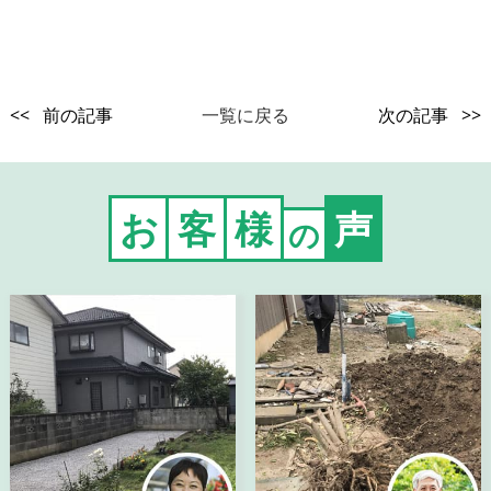
<< 前の記事
一覧に戻る
次の記事 >>
お
客
様
声
の