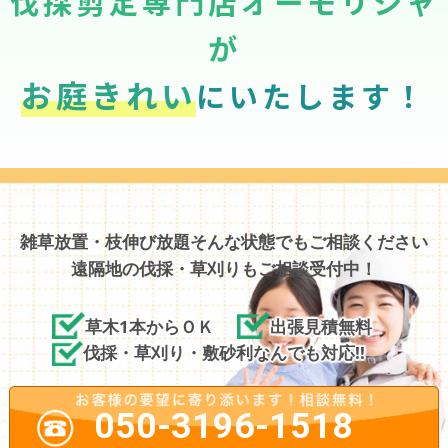
伐採剪定専門店オーモリシャ
が
お庭きれい
にいたします！
雑草放置・枝伸び放題そんな状態でもご相談ください
遠隔地の伐採・草刈りもご相談受付中！
草木1本からＯＫ
出張見積無料
伐採・草刈り・敷砂利なんでも対応!!
050-3196-1518