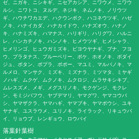
ゼ、ニガキ、ニシキギ、ニセアカシア、ニワウメ、ニワウ
ルシ、ニワトコ、ヌルデ、ネジキ、ネムノキ、ノリウツ
ギ、ハウチワカエデ、ハクウンボク、ハコネウツギ、ハゼ
ノキ、ハナイカダ、ハナカイドウ、ハナズオウ、ハナノ
キ、ハナミズキ、ハマナス、ハリギリ、ハリグワ、ハルニ
レ、ハンカチノキ、ハンノキ、ヒメウツギ、ヒメシャラ、
ヒメリンゴ、ヒュウガミズキ、ビヨウヤナギ、ブナ、フヨ
ウ、プラタナス、ブルーベリー、ボケ、ホオノキ、ボダイ
ジュ、ボタン、ポプラ、ポポー、マユミ、マルバノキ、マ
ルメロ、マンサク、ミズキ、ミズナラ、ミツマタ、ミヤギ
ノハギ、ムクゲ、ムクノキ、ムクロジ、ムラサキシキブ、
ムレスズメ、メギ、メグスリノキ、モクゲンジ、モクレ
ン、モミジバフウ、ヤブデマリ、ヤマグワ、ヤマコウバ
シ、ヤマザクラ、ヤマハギ、ヤマブキ、ヤマボウシ、ユキ
ヤナギ、ユスラウメ、ユリノキ、ライラック、リキュウバ
イ、リョウブ、レンギョウ、ロウバイ
落葉針葉樹