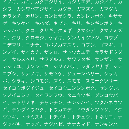
イノキ、カキ、ガクアジサイ、カジカエデ、カジノキ、カ
シワ、カシワバアジサイ、カツラ、ガマズミ、カマツカ、
カラタチ、カリン、カンヒザクラ、カンレンボク、キササ
ゲ、キソケイ、キハダ、キブシ、キリ、キンギンボク、キ
ンシバイ、クコ、クサギ、クヌギ、クマシデ、クマノミズ
キ、クリ、クロモジ、ケヤキ、ゲンカイツツジ、コウゾ、
コデマリ、コナラ、コバノガマズミ、コブシ、ゴマギ、ゴ
ンズイ、サイカチ、ザクロ、サトウカエデ、サラサドウダ
ン、サルスベリ、サワグルミ、サワフタギ、サンザシ、サ
ンシュユ、サンショウ、シジミバナ、シダレヤナギ、シデ
コブシ、シナノキ、シモツケ、ジューンベリー、シラカ
バ、シラキ、シロモジ、ズミ、スモモ、スモークツリー、
セイヨウボダイジュ、セイヨウニンジンボク、センダン、
ソメイヨシノ、タイワンフウ、タニウツギ、ダンコウバ
イ、チドリノキ、チャンチン、チンシバイ、ツクバネウツ
ギ、テンダイウヤク、トウカエデ、ドウダンツツジ、ドク
ウツギ、トサミズキ、トチノキ、トチュウ、トネリコ、ナ
ツツバキ、ナツメ、ナツハゼ、ナナカマド、ナンキンハ