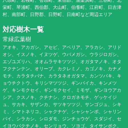
栄町、琴浦町、西伯郡、大山町、伯耆町、江府町、日吉津
村、南部町、日野郡、日野町、日南町など周辺エリア
対応樹木一覧
常緑広葉樹
アオキ、アカガシ、アセビ、アベリア、アラカシ、アリド
オシ、イスノキ、イヌツゲ、ウバメガシ、ウラジロガシ、
エゾユズリハ、オオムラサキツツジ、オガタマノキ、オタ
フクナンテン、オリーブ、カクレミノ、カゴノキ、カナメ
モチ、カラタチバナ、カラタネオガタマ、カンツバキ、キ
ョウチクトウ、キリシマツツジ、ギンバイカ、キンメツ
ゲ、キンモクセイ、ギンモクセイ、ミモザ、ギンヨウアカ
シア、クスノキ、クチナシ、クロガネモチ、ゲッケイジ
ュ、サカキ、サザンカ、サツキツツジ、サンゴジュ、シキ
ミ、シマトネリコ、シャクナゲ、シャシャンポ、シャリン
バイ、シラカシ、シロダモ、ジンチョウゲ、スダジイ、セ
イヨウバクチノキ、センリョウ、ソヨゴ、タイサンボク、