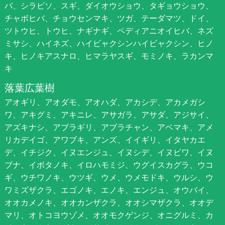
バ、シラビソ、スギ、ダイオウショウ、タギョウショウ、
チャボヒバ、チョウセンマキ、ツガ、テーダマツ、ドイ、
ツトウヒ、トウヒ、ナギナギ、ペディアニオイヒバ、ネズ
ミサシ、ハイネズ、ハイビャクシンハイビャクシン、ヒノ
キ、ヒノキアスナロ、ヒマラヤスギ、モミノキ、ラカンマ
キ
落葉広葉樹
アオギリ、アオダモ、アオハダ、アカシデ、アカメガシ
ワ、アキグミ、アキニレ、アサガラ、アサダ、アジサイ、
アズキナシ、アブラギリ、アブラチャン、アベマキ、アメ
リカデイゴ、アワブキ、アンズ、イイギリ、イタヤカエ
デ、イチジク、イヌエンジュ、イヌシデ、イヌビワ、イヌ
ブナ、イボタノキ、イロハモミジ、ウグイスカグラ、ウコ
ギ、ウチワノキ、ウツギ、ウメ、ウメモドキ、ウルシ、ウ
ワミズザクラ、エゴノキ、エノキ、エンジュ、オウバイ、
オオカメノキ、オオカンザクラ、オオシマザクラ、オオデ
マリ、オトコヨウゾメ、オオモクゲンジ、オニグルミ、カ