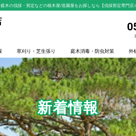
庭木の伐採・剪定などの植木屋/造園屋をお探しなら【伐採剪定専門店
店
0
採
草刈り・芝生張り
庭木消毒・防虫対策
外
新着情報