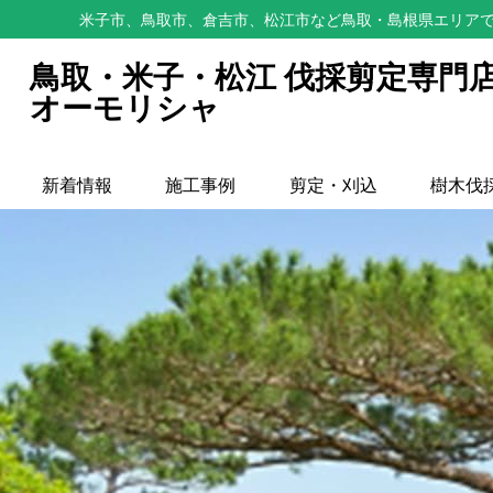
米子市、鳥取市、倉吉市、松江市など鳥取・島根県エリアで
鳥取・米子・松江 伐採剪定専門
オーモリシャ
新着情報
施工事例
剪定・刈込
樹木伐