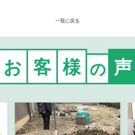
一覧に戻る
お
客
様
声
の