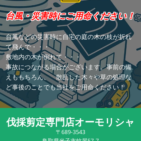
台風・災害時にご用命ください！
台風などの災害時に自宅の庭の木の枝が折れ
て飛んで・・・
敷地内の木が倒れて・・・
事故につながる場合がございます。事前の備
えももちろん、 散乱した木々や草の処理な
ど事後のことでも当社をご用命ください！
伐採剪定専門店オーモリシャ
〒689-3543
鳥取県米子市蚊屋57-7