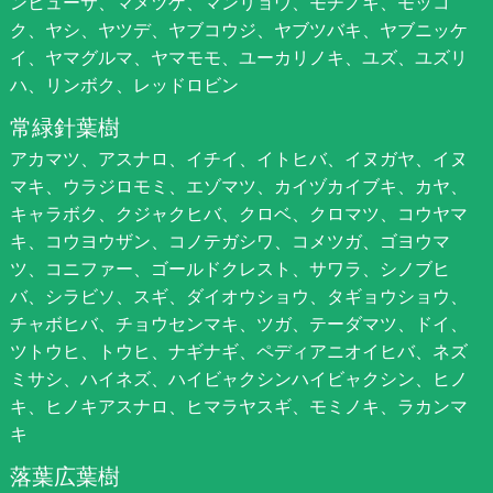
ンヒューサ、マメツゲ、マンリョウ、モチノキ、モッコ
ク、ヤシ、ヤツデ、ヤブコウジ、ヤブツバキ、ヤブニッケ
イ、ヤマグルマ、ヤマモモ、ユーカリノキ、ユズ、ユズリ
ハ、リンボク、レッドロビン
常緑針葉樹
アカマツ、アスナロ、イチイ、イトヒバ、イヌガヤ、イヌ
マキ、ウラジロモミ、エゾマツ、カイヅカイブキ、カヤ、
キャラボク、クジャクヒバ、クロベ、クロマツ、コウヤマ
キ、コウヨウザン、コノテガシワ、コメツガ、ゴヨウマ
ツ、コニファー、ゴールドクレスト、サワラ、シノブヒ
バ、シラビソ、スギ、ダイオウショウ、タギョウショウ、
チャボヒバ、チョウセンマキ、ツガ、テーダマツ、ドイ、
ツトウヒ、トウヒ、ナギナギ、ペディアニオイヒバ、ネズ
ミサシ、ハイネズ、ハイビャクシンハイビャクシン、ヒノ
キ、ヒノキアスナロ、ヒマラヤスギ、モミノキ、ラカンマ
キ
落葉広葉樹