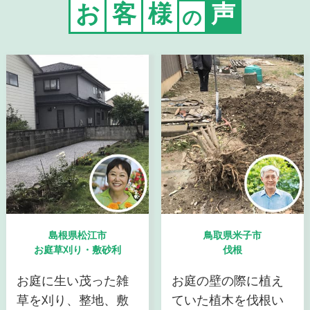
お
客
様
声
の
島根県松江市
鳥取県米子市
お庭草刈り・敷砂利
伐根
お庭に生い茂った雑
お庭の壁の際に植え
草を刈り、整地、敷
ていた植木を伐根い