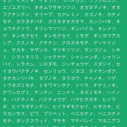
エゾユズリハ、オオムラサキツツジ、オガタマノキ、オタ
フクナンテン、オリーブ、カクレミノ、カゴノキ、カナメ
モチ、カラタチバナ、カラタネオガタマ、カンツバキ、キ
ョウチクトウ、キリシマツツジ、ギンバイカ、キンメツ
ゲ、キンモクセイ、ギンモクセイ、ミモザ、ギンヨウアカ
シア、クスノキ、クチナシ、クロガネモチ、ゲッケイジ
ュ、サカキ、サザンカ、サツキツツジ、サンゴジュ、シキ
ミ、シマトネリコ、シャクナゲ、シャシャンポ、シャリン
バイ、シラカシ、シロダモ、ジンチョウゲ、スダジイ、セ
イヨウバクチノキ、センリョウ、ソヨゴ、タイサンボク、
タチカンツバキ、タブノキ、タラヨウ、チャノキ、ツゲ、
トウネズミモチ、トキワマンサク、トベラ、ナナミノキ、
ナワシログミ、ナンテン、ニッケイ、ネズミモチ、ハイノ
キ、バクチノキ、ハクチョウゲ、ハマヒサカキ、ヒイラ
ギ、ヒイラギナンテン、ヒイラギモクセイ、ヒサカキ、ピ
ラカンサス、ビワ、プリペット、ベニカナメ、ベニカナメ
モチ、ボックスウッド、マサキ、マテバシイ、マホニアコ