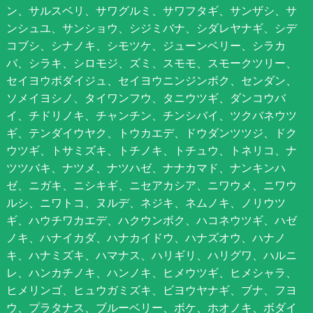
ン、サルスベリ、サワグルミ、サワフタギ、サンザシ、サ
ンシュユ、サンショウ、シジミバナ、シダレヤナギ、シデ
コブシ、シナノキ、シモツケ、ジューンベリー、シラカ
バ、シラキ、シロモジ、ズミ、スモモ、スモークツリー、
セイヨウボダイジュ、セイヨウニンジンボク、センダン、
ソメイヨシノ、タイワンフウ、タニウツギ、ダンコウバ
イ、チドリノキ、チャンチン、チンシバイ、ツクバネウツ
ギ、テンダイウヤク、トウカエデ、ドウダンツツジ、ドク
ウツギ、トサミズキ、トチノキ、トチュウ、トネリコ、ナ
ツツバキ、ナツメ、ナツハゼ、ナナカマド、ナンキンハ
ゼ、ニガキ、ニシキギ、ニセアカシア、ニワウメ、ニワウ
ルシ、ニワトコ、ヌルデ、ネジキ、ネムノキ、ノリウツ
ギ、ハウチワカエデ、ハクウンボク、ハコネウツギ、ハゼ
ノキ、ハナイカダ、ハナカイドウ、ハナズオウ、ハナノ
キ、ハナミズキ、ハマナス、ハリギリ、ハリグワ、ハルニ
レ、ハンカチノキ、ハンノキ、ヒメウツギ、ヒメシャラ、
ヒメリンゴ、ヒュウガミズキ、ビヨウヤナギ、ブナ、フヨ
ウ、プラタナス、ブルーベリー、ボケ、ホオノキ、ボダイ