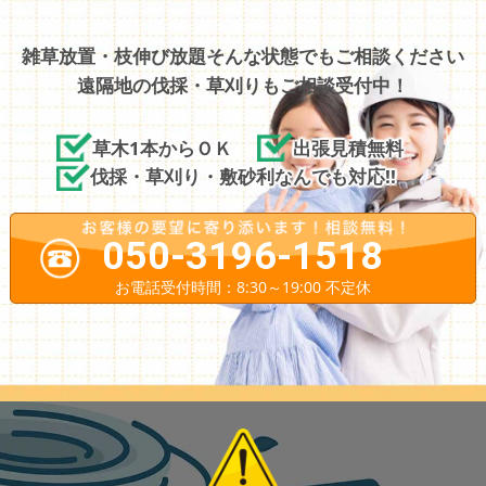
雑草放置・枝伸び放題そんな状態でもご相談ください
遠隔地の伐採・草刈りもご相談受付中！
草木1本からＯＫ
出張見積無料
伐採・草刈り・敷砂利なんでも対応!!
050-3196-1518
お電話受付時間：8:30～19:00 不定休