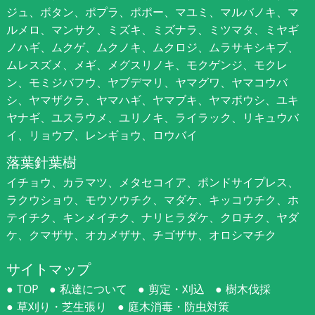
ジュ、ボタン、ポプラ、ポポー、マユミ、マルバノキ、マ
ルメロ、マンサク、ミズキ、ミズナラ、ミツマタ、ミヤギ
ノハギ、ムクゲ、ムクノキ、ムクロジ、ムラサキシキブ、
ムレスズメ、メギ、メグスリノキ、モクゲンジ、モクレ
ン、モミジバフウ、ヤブデマリ、ヤマグワ、ヤマコウバ
シ、ヤマザクラ、ヤマハギ、ヤマブキ、ヤマボウシ、ユキ
ヤナギ、ユスラウメ、ユリノキ、ライラック、リキュウバ
イ、リョウブ、レンギョウ、ロウバイ
落葉針葉樹
イチョウ、カラマツ、メタセコイア、ポンドサイプレス、
ラクウショウ、モウソウチク、マダケ、キッコウチク、ホ
テイチク、キンメイチク、ナリヒラダケ、クロチク、ヤダ
ケ、クマザサ、オカメザサ、チゴザサ、オロシマチク
サイトマップ
TOP
私達について
剪定・刈込
樹木伐採
草刈り・芝生張り
庭木消毒・防虫対策