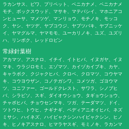
ラカンサス、ビワ、プリペット、ベニカナメ、ベニカナメ
モチ、ボックスウッド、マサキ、マテバシイ、マホニアコ
ンヒューサ、マメツゲ、マンリョウ、モチノキ、モッコ
ク、ヤシ、ヤツデ、ヤブコウジ、ヤブツバキ、ヤブニッケ
イ、ヤマグルマ、ヤマモモ、ユーカリノキ、ユズ、ユズリ
ハ、リンボク、レッドロビン
常緑針葉樹
アカマツ、アスナロ、イチイ、イトヒバ、イヌガヤ、イヌ
マキ、ウラジロモミ、エゾマツ、カイヅカイブキ、カヤ、
キャラボク、クジャクヒバ、クロベ、クロマツ、コウヤマ
キ、コウヨウザン、コノテガシワ、コメツガ、ゴヨウマ
ツ、コニファー、ゴールドクレスト、サワラ、シノブヒ
バ、シラビソ、スギ、ダイオウショウ、タギョウショウ、
チャボヒバ、チョウセンマキ、ツガ、テーダマツ、ドイ、
ツトウヒ、トウヒ、ナギナギ、ペディアニオイヒバ、ネズ
ミサシ、ハイネズ、ハイビャクシンハイビャクシン、ヒノ
キ、ヒノキアスナロ、ヒマラヤスギ、モミノキ、ラカンマ