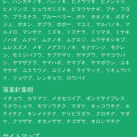
レ、ハンカチノキ、ハンノキ、ヒメウツギ、ヒメシャラ、
ヒメリンゴ、ヒュウガミズキ、ビヨウヤナギ、ブナ、フヨ
ウ、プラタナス、ブルーベリー、ボケ、ホオノキ、ボダイ
ジュ、ボタン、ポプラ、ポポー、マユミ、マルバノキ、マ
ルメロ、マンサク、ミズキ、ミズナラ、ミツマタ、ミヤギ
ノハギ、ムクゲ、ムクノキ、ムクロジ、ムラサキシキブ、
ムレスズメ、メギ、メグスリノキ、モクゲンジ、モクレ
ン、モミジバフウ、ヤブデマリ、ヤマグワ、ヤマコウバ
シ、ヤマザクラ、ヤマハギ、ヤマブキ、ヤマボウシ、ユキ
ヤナギ、ユスラウメ、ユリノキ、ライラック、リキュウバ
イ、リョウブ、レンギョウ、ロウバイ
落葉針葉樹
イチョウ、カラマツ、メタセコイア、ポンドサイプレス、
ラクウショウ、モウソウチク、マダケ、キッコウチク、ホ
テイチク、キンメイチク、ナリヒラダケ、クロチク、ヤダ
ケ、クマザサ、オカメザサ、チゴザサ、オロシマチク
サイトマップ