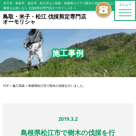
米子市、鳥取市、倉吉市、松江市など鳥取・島根県エリアで庭木の伐採・剪定などの植木屋/造
メニュー
園屋をお探しなら【伐採剪定専門店オーモリシャ】へ
toggle
鳥取・米子・松江 伐採剪定専門店
naviga
オーモリシャ
施工事例
TOP
>
施工実績
>
島根県松江市で樹木の伐採を行いました。
2019.3.2
島根県松江市で樹木の伐採を行