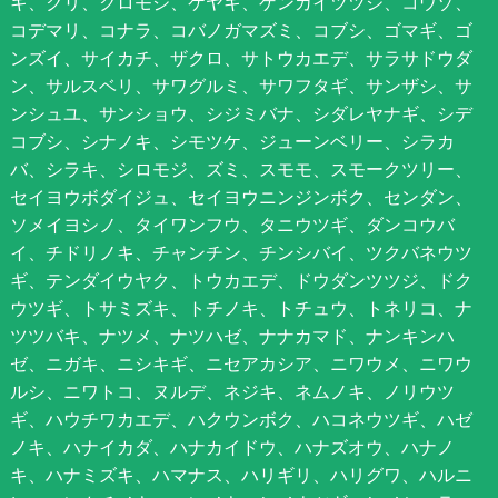
キ、クリ、クロモジ、ケヤキ、ゲンカイツツジ、コウゾ、
コデマリ、コナラ、コバノガマズミ、コブシ、ゴマギ、ゴ
ンズイ、サイカチ、ザクロ、サトウカエデ、サラサドウダ
ン、サルスベリ、サワグルミ、サワフタギ、サンザシ、サ
ンシュユ、サンショウ、シジミバナ、シダレヤナギ、シデ
コブシ、シナノキ、シモツケ、ジューンベリー、シラカ
バ、シラキ、シロモジ、ズミ、スモモ、スモークツリー、
セイヨウボダイジュ、セイヨウニンジンボク、センダン、
ソメイヨシノ、タイワンフウ、タニウツギ、ダンコウバ
イ、チドリノキ、チャンチン、チンシバイ、ツクバネウツ
ギ、テンダイウヤク、トウカエデ、ドウダンツツジ、ドク
ウツギ、トサミズキ、トチノキ、トチュウ、トネリコ、ナ
ツツバキ、ナツメ、ナツハゼ、ナナカマド、ナンキンハ
ゼ、ニガキ、ニシキギ、ニセアカシア、ニワウメ、ニワウ
ルシ、ニワトコ、ヌルデ、ネジキ、ネムノキ、ノリウツ
ギ、ハウチワカエデ、ハクウンボク、ハコネウツギ、ハゼ
ノキ、ハナイカダ、ハナカイドウ、ハナズオウ、ハナノ
キ、ハナミズキ、ハマナス、ハリギリ、ハリグワ、ハルニ