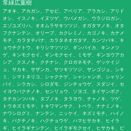
常緑広葉樹
アオキ、アカガシ、アセビ、アベリア、アラカシ、アリド
オシ、イスノキ、イヌツゲ、ウバメガシ、ウラジロガシ、
エゾユズリハ、オオムラサキツツジ、オガタマノキ、オタ
フクナンテン、オリーブ、カクレミノ、カゴノキ、カナメ
モチ、カラタチバナ、カラタネオガタマ、カンツバキ、キ
ョウチクトウ、キリシマツツジ、ギンバイカ、キンメツ
ゲ、キンモクセイ、ギンモクセイ、ミモザ、ギンヨウアカ
シア、クスノキ、クチナシ、クロガネモチ、ゲッケイジ
ュ、サカキ、サザンカ、サツキツツジ、サンゴジュ、シキ
ミ、シマトネリコ、シャクナゲ、シャシャンポ、シャリン
バイ、シラカシ、シロダモ、ジンチョウゲ、スダジイ、セ
イヨウバクチノキ、センリョウ、ソヨゴ、タイサンボク、
タチカンツバキ、タブノキ、タラヨウ、チャノキ、ツゲ、
トウネズミモチ、トキワマンサク、トベラ、ナナミノキ、
ナワシログミ、ナンテン、ニッケイ、ネズミモチ、ハイノ
キ、バクチノキ、ハクチョウゲ、ハマヒサカキ、ヒイラ
ギ、ヒイラギナンテン、ヒイラギモクセイ、ヒサカキ、ピ