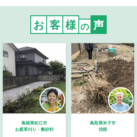
お
客
様
声
の
島根県松江市
鳥取県米子市
お庭草刈り・敷砂利
伐根