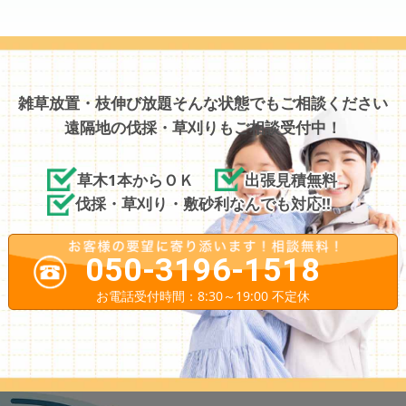
雑草放置・枝伸び放題そんな状態でもご相談ください
遠隔地の伐採・草刈りもご相談受付中！
草木1本からＯＫ
出張見積無料
伐採・草刈り・敷砂利なんでも対応!!
050-3196-1518
お電話受付時間：8:30～19:00 不定休