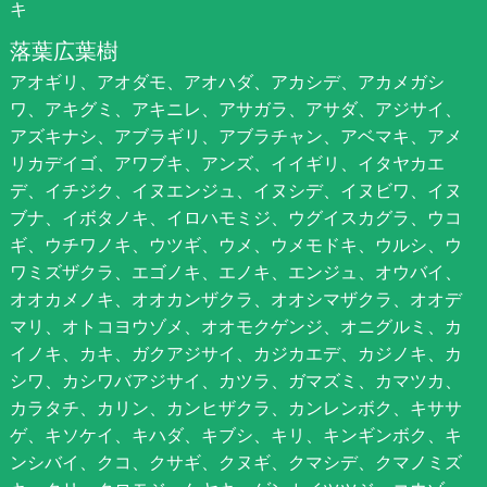
キ
落葉広葉樹
アオギリ、アオダモ、アオハダ、アカシデ、アカメガシ
ワ、アキグミ、アキニレ、アサガラ、アサダ、アジサイ、
アズキナシ、アブラギリ、アブラチャン、アベマキ、アメ
リカデイゴ、アワブキ、アンズ、イイギリ、イタヤカエ
デ、イチジク、イヌエンジュ、イヌシデ、イヌビワ、イヌ
ブナ、イボタノキ、イロハモミジ、ウグイスカグラ、ウコ
ギ、ウチワノキ、ウツギ、ウメ、ウメモドキ、ウルシ、ウ
ワミズザクラ、エゴノキ、エノキ、エンジュ、オウバイ、
オオカメノキ、オオカンザクラ、オオシマザクラ、オオデ
マリ、オトコヨウゾメ、オオモクゲンジ、オニグルミ、カ
イノキ、カキ、ガクアジサイ、カジカエデ、カジノキ、カ
シワ、カシワバアジサイ、カツラ、ガマズミ、カマツカ、
カラタチ、カリン、カンヒザクラ、カンレンボク、キササ
ゲ、キソケイ、キハダ、キブシ、キリ、キンギンボク、キ
ンシバイ、クコ、クサギ、クヌギ、クマシデ、クマノミズ