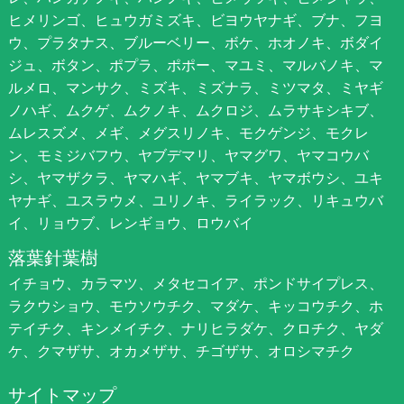
ヒメリンゴ、ヒュウガミズキ、ビヨウヤナギ、ブナ、フヨ
ウ、プラタナス、ブルーベリー、ボケ、ホオノキ、ボダイ
ジュ、ボタン、ポプラ、ポポー、マユミ、マルバノキ、マ
ルメロ、マンサク、ミズキ、ミズナラ、ミツマタ、ミヤギ
ノハギ、ムクゲ、ムクノキ、ムクロジ、ムラサキシキブ、
ムレスズメ、メギ、メグスリノキ、モクゲンジ、モクレ
ン、モミジバフウ、ヤブデマリ、ヤマグワ、ヤマコウバ
シ、ヤマザクラ、ヤマハギ、ヤマブキ、ヤマボウシ、ユキ
ヤナギ、ユスラウメ、ユリノキ、ライラック、リキュウバ
イ、リョウブ、レンギョウ、ロウバイ
落葉針葉樹
イチョウ、カラマツ、メタセコイア、ポンドサイプレス、
ラクウショウ、モウソウチク、マダケ、キッコウチク、ホ
テイチク、キンメイチク、ナリヒラダケ、クロチク、ヤダ
ケ、クマザサ、オカメザサ、チゴザサ、オロシマチク
サイトマップ