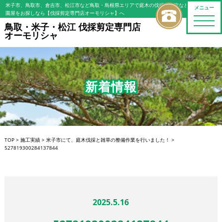
米子市、鳥取市、倉吉市、松江市など鳥取・島根県エリアで庭木の伐採・剪定などの植木屋/造
メニュー
園屋をお探しなら【伐採剪定専門店オーモリシャ】へ
toggle
鳥取・米子・松江 伐採剪定専門店
naviga
オーモリシャ
新着情報
TOP
>
施工実績
>
米子市にて、庭木伐採と雑草の整備作業を行いました！
>
527819300284137844
2025.5.16