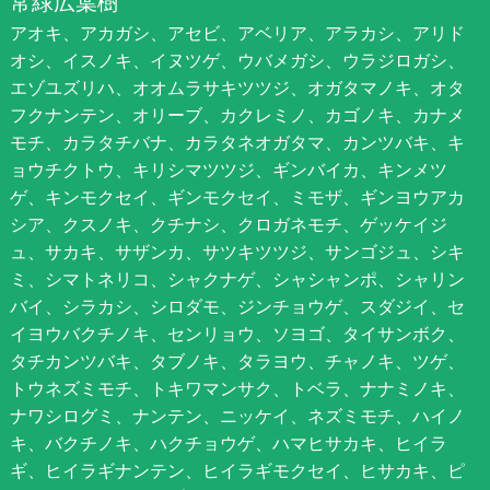
常緑広葉樹
アオキ、アカガシ、アセビ、アベリア、アラカシ、アリド
オシ、イスノキ、イヌツゲ、ウバメガシ、ウラジロガシ、
エゾユズリハ、オオムラサキツツジ、オガタマノキ、オタ
フクナンテン、オリーブ、カクレミノ、カゴノキ、カナメ
モチ、カラタチバナ、カラタネオガタマ、カンツバキ、キ
ョウチクトウ、キリシマツツジ、ギンバイカ、キンメツ
ゲ、キンモクセイ、ギンモクセイ、ミモザ、ギンヨウアカ
シア、クスノキ、クチナシ、クロガネモチ、ゲッケイジ
ュ、サカキ、サザンカ、サツキツツジ、サンゴジュ、シキ
ミ、シマトネリコ、シャクナゲ、シャシャンポ、シャリン
バイ、シラカシ、シロダモ、ジンチョウゲ、スダジイ、セ
イヨウバクチノキ、センリョウ、ソヨゴ、タイサンボク、
タチカンツバキ、タブノキ、タラヨウ、チャノキ、ツゲ、
トウネズミモチ、トキワマンサク、トベラ、ナナミノキ、
ナワシログミ、ナンテン、ニッケイ、ネズミモチ、ハイノ
キ、バクチノキ、ハクチョウゲ、ハマヒサカキ、ヒイラ
ギ、ヒイラギナンテン、ヒイラギモクセイ、ヒサカキ、ピ