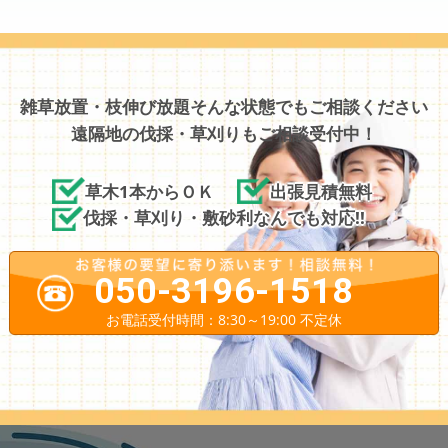
雑草放置・枝伸び放題そんな状態でもご相談ください
遠隔地の伐採・草刈りもご相談受付中！
草木1本からＯＫ
出張見積無料
伐採・草刈り・敷砂利なんでも対応!!
050-3196-1518
お電話受付時間：8:30～19:00 不定休