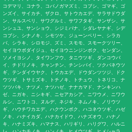
コデマリ、コナラ、コバノガマズミ、コブシ、ゴマギ、ゴ
ンズイ、サイカチ、ザクロ、サトウカエデ、サラサドウダ
ン、サルスベリ、サワグルミ、サワフタギ、サンザシ、サ
ンシュユ、サンショウ、シジミバナ、シダレヤナギ、シデ
コブシ、シナノキ、シモツケ、ジューンベリー、シラカ
バ、シラキ、シロモジ、ズミ、スモモ、スモークツリー、
セイヨウボダイジュ、セイヨウニンジンボク、センダン、
ソメイヨシノ、タイワンフウ、タニウツギ、ダンコウバ
イ、チドリノキ、チャンチン、チンシバイ、ツクバネウツ
ギ、テンダイウヤク、トウカエデ、ドウダンツツジ、ドク
ウツギ、トサミズキ、トチノキ、トチュウ、トネリコ、ナ
ツツバキ、ナツメ、ナツハゼ、ナナカマド、ナンキンハ
ゼ、ニガキ、ニシキギ、ニセアカシア、ニワウメ、ニワウ
ルシ、ニワトコ、ヌルデ、ネジキ、ネムノキ、ノリウツ
ギ、ハウチワカエデ、ハクウンボク、ハコネウツギ、ハゼ
ノキ、ハナイカダ、ハナカイドウ、ハナズオウ、ハナノ
キ、ハナミズキ、ハマナス、ハリギリ、ハリグワ、ハルニ
レ、ハンカチノキ、ハンノキ、ヒメウツギ、ヒメシャラ、