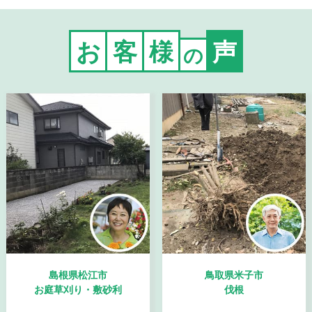
お
客
様
声
の
島根県松江市
鳥取県米子市
お庭草刈り・敷砂利
伐根