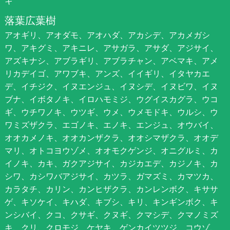
キ
落葉広葉樹
アオギリ、アオダモ、アオハダ、アカシデ、アカメガシ
ワ、アキグミ、アキニレ、アサガラ、アサダ、アジサイ、
アズキナシ、アブラギリ、アブラチャン、アベマキ、アメ
リカデイゴ、アワブキ、アンズ、イイギリ、イタヤカエ
デ、イチジク、イヌエンジュ、イヌシデ、イヌビワ、イヌ
ブナ、イボタノキ、イロハモミジ、ウグイスカグラ、ウコ
ギ、ウチワノキ、ウツギ、ウメ、ウメモドキ、ウルシ、ウ
ワミズザクラ、エゴノキ、エノキ、エンジュ、オウバイ、
オオカメノキ、オオカンザクラ、オオシマザクラ、オオデ
マリ、オトコヨウゾメ、オオモクゲンジ、オニグルミ、カ
イノキ、カキ、ガクアジサイ、カジカエデ、カジノキ、カ
シワ、カシワバアジサイ、カツラ、ガマズミ、カマツカ、
カラタチ、カリン、カンヒザクラ、カンレンボク、キササ
ゲ、キソケイ、キハダ、キブシ、キリ、キンギンボク、キ
ンシバイ、クコ、クサギ、クヌギ、クマシデ、クマノミズ
キ、クリ、クロモジ、ケヤキ、ゲンカイツツジ、コウゾ、