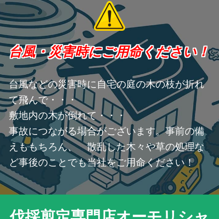
台風・災害時にご用命ください！
台風などの災害時に自宅の庭の木の枝が折れ
て飛んで・・・
敷地内の木が倒れて・・・
事故につながる場合がございます。事前の備
えももちろん、 散乱した木々や草の処理な
ど事後のことでも当社をご用命ください！
伐採剪定専門店オーモリシャ