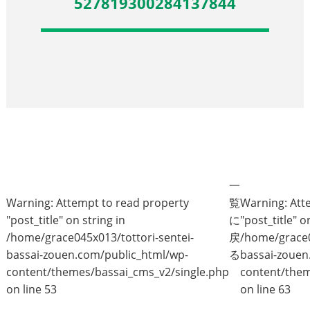
527819300284137844
一
Warning
: Attempt to read property
覧
Warning
: At
"post_title" on string in
に
"post_title" o
/home/grace045x013/tottori-sentei-
戻
/home/grace0
bassai-zouen.com/public_html/wp-
る
bassai-zouen
content/themes/bassai_cms_v2/single.php
content/them
on line
53
on line
63