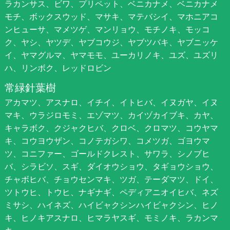
ラカンサス、ビワ、プリペット、ベニカナメ、ベニカナメ
モチ、ボックスウッド、マサキ、マテバシイ、マホニアコ
ンヒューサ、マメツゲ、マンリョウ、モチノキ、モッコ
ク、ヤシ、ヤツデ、ヤブコウジ、ヤブツバキ、ヤブニッケ
イ、ヤマグルマ、ヤマモモ、ユーカリノキ、ユズ、ユズリ
ハ、リンボク、レッドロビン
常緑針葉樹
アカマツ、アスナロ、イチイ、イトヒバ、イヌガヤ、イヌ
マキ、ウラジロモミ、エゾマツ、カイヅカイブキ、カヤ、
キャラボク、クジャクヒバ、クロベ、クロマツ、コウヤマ
キ、コウヨウザン、コノテガシワ、コメツガ、ゴヨウマ
ツ、コニファー、ゴールドクレスト、サワラ、シノブヒ
バ、シラビソ、スギ、ダイオウショウ、タギョウショウ、
チャボヒバ、チョウセンマキ、ツガ、テーダマツ、ドイ、
ツトウヒ、トウヒ、ナギナギ、ペディアニオイヒバ、ネズ
ミサシ、ハイネズ、ハイビャクシンハイビャクシン、ヒノ
キ、ヒノキアスナロ、ヒマラヤスギ、モミノキ、ラカンマ