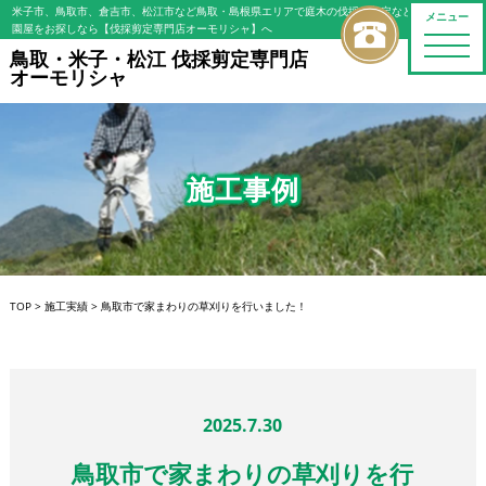
米子市、鳥取市、倉吉市、松江市など鳥取・島根県エリアで庭木の伐採・剪定などの植木屋/造
メニュー
園屋をお探しなら【伐採剪定専門店オーモリシャ】へ
toggle
鳥取・米子・松江 伐採剪定専門店
naviga
オーモリシャ
施工事例
TOP
>
施工実績
>
鳥取市で家まわりの草刈りを行いました！
2025.7.30
鳥取市で家まわりの草刈りを行