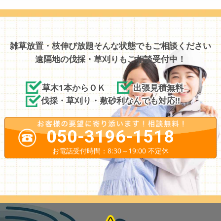
雑草放置・枝伸び放題そんな状態でもご相談ください
遠隔地の伐採・草刈りもご相談受付中！
草木1本からＯＫ
出張見積無料
伐採・草刈り・敷砂利なんでも対応!!
050-3196-1518
お電話受付時間：8:30～19:00 不定休