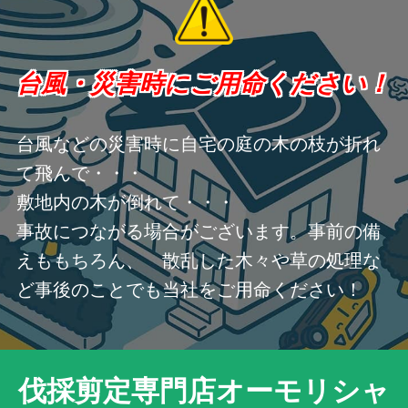
台風・災害時にご用命ください！
台風などの災害時に自宅の庭の木の枝が折れ
て飛んで・・・
敷地内の木が倒れて・・・
事故につながる場合がございます。事前の備
えももちろん、 散乱した木々や草の処理な
ど事後のことでも当社をご用命ください！
伐採剪定専門店オーモリシャ