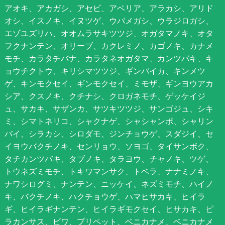
アオキ、アカガシ、アセビ、アベリア、アラカシ、アリド
オシ、イスノキ、イヌツゲ、ウバメガシ、ウラジロガシ、
エゾユズリハ、オオムラサキツツジ、オガタマノキ、オタ
フクナンテン、オリーブ、カクレミノ、カゴノキ、カナメ
モチ、カラタチバナ、カラタネオガタマ、カンツバキ、キ
ョウチクトウ、キリシマツツジ、ギンバイカ、キンメツ
ゲ、キンモクセイ、ギンモクセイ、ミモザ、ギンヨウアカ
シア、クスノキ、クチナシ、クロガネモチ、ゲッケイジ
ュ、サカキ、サザンカ、サツキツツジ、サンゴジュ、シキ
ミ、シマトネリコ、シャクナゲ、シャシャンポ、シャリン
バイ、シラカシ、シロダモ、ジンチョウゲ、スダジイ、セ
イヨウバクチノキ、センリョウ、ソヨゴ、タイサンボク、
タチカンツバキ、タブノキ、タラヨウ、チャノキ、ツゲ、
トウネズミモチ、トキワマンサク、トベラ、ナナミノキ、
ナワシログミ、ナンテン、ニッケイ、ネズミモチ、ハイノ
キ、バクチノキ、ハクチョウゲ、ハマヒサカキ、ヒイラ
ギ、ヒイラギナンテン、ヒイラギモクセイ、ヒサカキ、ピ
ラカンサス、ビワ、プリペット、ベニカナメ、ベニカナメ