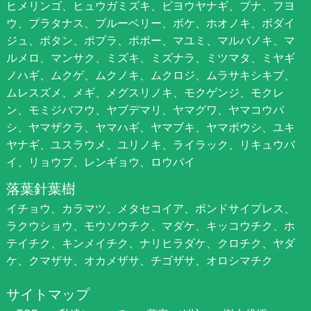
ヒメリンゴ、ヒュウガミズキ、ビヨウヤナギ、ブナ、フヨ
ウ、プラタナス、ブルーベリー、ボケ、ホオノキ、ボダイ
ジュ、ボタン、ポプラ、ポポー、マユミ、マルバノキ、マ
ルメロ、マンサク、ミズキ、ミズナラ、ミツマタ、ミヤギ
ノハギ、ムクゲ、ムクノキ、ムクロジ、ムラサキシキブ、
ムレスズメ、メギ、メグスリノキ、モクゲンジ、モクレ
ン、モミジバフウ、ヤブデマリ、ヤマグワ、ヤマコウバ
シ、ヤマザクラ、ヤマハギ、ヤマブキ、ヤマボウシ、ユキ
ヤナギ、ユスラウメ、ユリノキ、ライラック、リキュウバ
イ、リョウブ、レンギョウ、ロウバイ
落葉針葉樹
イチョウ、カラマツ、メタセコイア、ポンドサイプレス、
ラクウショウ、モウソウチク、マダケ、キッコウチク、ホ
テイチク、キンメイチク、ナリヒラダケ、クロチク、ヤダ
ケ、クマザサ、オカメザサ、チゴザサ、オロシマチク
サイトマップ