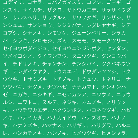
コデマリ、コナラ、コバノガマズミ、コブシ、ゴマギ、ゴ
ンズイ、サイカチ、ザクロ、サトウカエデ、サラサドウダ
ン、サルスベリ、サワグルミ、サワフタギ、サンザシ、サ
ンシュユ、サンショウ、シジミバナ、シダレヤナギ、シデ
コブシ、シナノキ、シモツケ、ジューンベリー、シラカ
バ、シラキ、シロモジ、ズミ、スモモ、スモークツリー、
セイヨウボダイジュ、セイヨウニンジンボク、センダン、
ソメイヨシノ、タイワンフウ、タニウツギ、ダンコウバ
イ、チドリノキ、チャンチン、チンシバイ、ツクバネウツ
ギ、テンダイウヤク、トウカエデ、ドウダンツツジ、ドク
ウツギ、トサミズキ、トチノキ、トチュウ、トネリコ、ナ
ツツバキ、ナツメ、ナツハゼ、ナナカマド、ナンキンハ
ゼ、ニガキ、ニシキギ、ニセアカシア、ニワウメ、ニワウ
ルシ、ニワトコ、ヌルデ、ネジキ、ネムノキ、ノリウツ
ギ、ハウチワカエデ、ハクウンボク、ハコネウツギ、ハゼ
ノキ、ハナイカダ、ハナカイドウ、ハナズオウ、ハナノ
キ、ハナミズキ、ハマナス、ハリギリ、ハリグワ、ハルニ
レ、ハンカチノキ、ハンノキ、ヒメウツギ、ヒメシャラ、