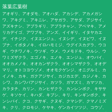
落葉広葉樹
アオギリ、アオダモ、アオハダ、アカシデ、アカメガシ
ワ、アキグミ、アキニレ、アサガラ、アサダ、アジサイ、
アズキナシ、アブラギリ、アブラチャン、アベマキ、アメ
リカデイゴ、アワブキ、アンズ、イイギリ、イタヤカエ
デ、イチジク、イヌエンジュ、イヌシデ、イヌビワ、イヌ
ブナ、イボタノキ、イロハモミジ、ウグイスカグラ、ウコ
ギ、ウチワノキ、ウツギ、ウメ、ウメモドキ、ウルシ、ウ
ワミズザクラ、エゴノキ、エノキ、エンジュ、オウバイ、
オオカメノキ、オオカンザクラ、オオシマザクラ、オオデ
マリ、オトコヨウゾメ、オオモクゲンジ、オニグルミ、カ
イノキ、カキ、ガクアジサイ、カジカエデ、カジノキ、カ
シワ、カシワバアジサイ、カツラ、ガマズミ、カマツカ、
カラタチ、カリン、カンヒザクラ、カンレンボク、キササ
ゲ、キソケイ、キハダ、キブシ、キリ、キンギンボク、キ
ンシバイ、クコ、クサギ、クヌギ、クマシデ、クマノミズ
キ、クリ、クロモジ、ケヤキ、ゲンカイツツジ、コウゾ、