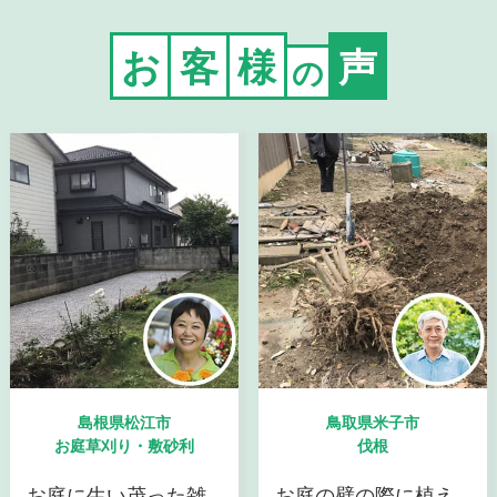
お
客
様
声
の
島根県松江市
鳥取県米子市
お庭草刈り・敷砂利
伐根
お庭に生い茂った雑
お庭の壁の際に植え