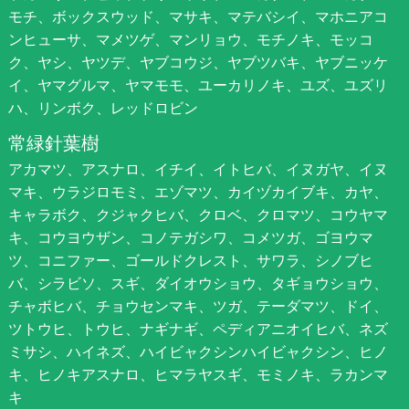
モチ、ボックスウッド、マサキ、マテバシイ、マホニアコ
ンヒューサ、マメツゲ、マンリョウ、モチノキ、モッコ
ク、ヤシ、ヤツデ、ヤブコウジ、ヤブツバキ、ヤブニッケ
イ、ヤマグルマ、ヤマモモ、ユーカリノキ、ユズ、ユズリ
ハ、リンボク、レッドロビン
常緑針葉樹
アカマツ、アスナロ、イチイ、イトヒバ、イヌガヤ、イヌ
マキ、ウラジロモミ、エゾマツ、カイヅカイブキ、カヤ、
キャラボク、クジャクヒバ、クロベ、クロマツ、コウヤマ
キ、コウヨウザン、コノテガシワ、コメツガ、ゴヨウマ
ツ、コニファー、ゴールドクレスト、サワラ、シノブヒ
バ、シラビソ、スギ、ダイオウショウ、タギョウショウ、
チャボヒバ、チョウセンマキ、ツガ、テーダマツ、ドイ、
ツトウヒ、トウヒ、ナギナギ、ペディアニオイヒバ、ネズ
ミサシ、ハイネズ、ハイビャクシンハイビャクシン、ヒノ
キ、ヒノキアスナロ、ヒマラヤスギ、モミノキ、ラカンマ
キ