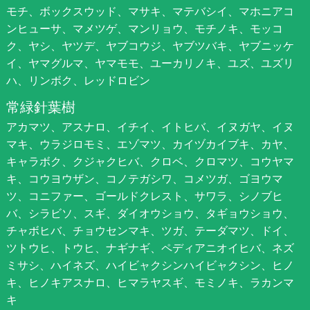
モチ、ボックスウッド、マサキ、マテバシイ、マホニアコ
ンヒューサ、マメツゲ、マンリョウ、モチノキ、モッコ
ク、ヤシ、ヤツデ、ヤブコウジ、ヤブツバキ、ヤブニッケ
イ、ヤマグルマ、ヤマモモ、ユーカリノキ、ユズ、ユズリ
ハ、リンボク、レッドロビン
常緑針葉樹
アカマツ、アスナロ、イチイ、イトヒバ、イヌガヤ、イヌ
マキ、ウラジロモミ、エゾマツ、カイヅカイブキ、カヤ、
キャラボク、クジャクヒバ、クロベ、クロマツ、コウヤマ
キ、コウヨウザン、コノテガシワ、コメツガ、ゴヨウマ
ツ、コニファー、ゴールドクレスト、サワラ、シノブヒ
バ、シラビソ、スギ、ダイオウショウ、タギョウショウ、
チャボヒバ、チョウセンマキ、ツガ、テーダマツ、ドイ、
ツトウヒ、トウヒ、ナギナギ、ペディアニオイヒバ、ネズ
ミサシ、ハイネズ、ハイビャクシンハイビャクシン、ヒノ
キ、ヒノキアスナロ、ヒマラヤスギ、モミノキ、ラカンマ
キ