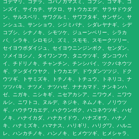
コデマリ、コナラ、コバノガマズミ、コブシ、ゴマギ、ゴ
ンズイ、サイカチ、ザクロ、サトウカエデ、サラサドウダ
ン、サルスベリ、サワグルミ、サワフタギ、サンザシ、サ
ンシュユ、サンショウ、シジミバナ、シダレヤナギ、シデ
コブシ、シナノキ、シモツケ、ジューンベリー、シラカ
バ、シラキ、シロモジ、ズミ、スモモ、スモークツリー、
セイヨウボダイジュ、セイヨウニンジンボク、センダン、
ソメイヨシノ、タイワンフウ、タニウツギ、ダンコウバ
イ、チドリノキ、チャンチン、チンシバイ、ツクバネウツ
ギ、テンダイウヤク、トウカエデ、ドウダンツツジ、ドク
ウツギ、トサミズキ、トチノキ、トチュウ、トネリコ、ナ
ツツバキ、ナツメ、ナツハゼ、ナナカマド、ナンキンハ
ゼ、ニガキ、ニシキギ、ニセアカシア、ニワウメ、ニワウ
ルシ、ニワトコ、ヌルデ、ネジキ、ネムノキ、ノリウツ
ギ、ハウチワカエデ、ハクウンボク、ハコネウツギ、ハゼ
ノキ、ハナイカダ、ハナカイドウ、ハナズオウ、ハナノ
キ、ハナミズキ、ハマナス、ハリギリ、ハリグワ、ハルニ
レ、ハンカチノキ、ハンノキ、ヒメウツギ、ヒメシャラ、