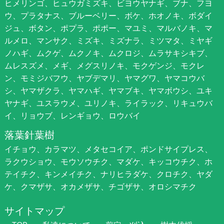
ヒメリンゴ、ヒュウガミズキ、ビヨウヤナギ、ブナ、フヨ
ウ、プラタナス、ブルーベリー、ボケ、ホオノキ、ボダイ
ジュ、ボタン、ポプラ、ポポー、マユミ、マルバノキ、マ
ルメロ、マンサク、ミズキ、ミズナラ、ミツマタ、ミヤギ
ノハギ、ムクゲ、ムクノキ、ムクロジ、ムラサキシキブ、
ムレスズメ、メギ、メグスリノキ、モクゲンジ、モクレ
ン、モミジバフウ、ヤブデマリ、ヤマグワ、ヤマコウバ
シ、ヤマザクラ、ヤマハギ、ヤマブキ、ヤマボウシ、ユキ
ヤナギ、ユスラウメ、ユリノキ、ライラック、リキュウバ
イ、リョウブ、レンギョウ、ロウバイ
落葉針葉樹
イチョウ、カラマツ、メタセコイア、ポンドサイプレス、
ラクウショウ、モウソウチク、マダケ、キッコウチク、ホ
テイチク、キンメイチク、ナリヒラダケ、クロチク、ヤダ
ケ、クマザサ、オカメザサ、チゴザサ、オロシマチク
サイトマップ