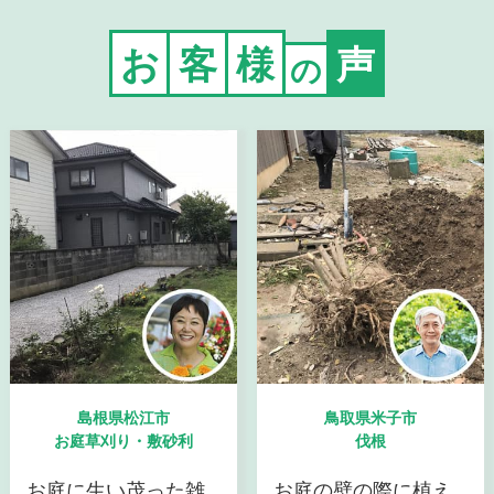
お
客
様
声
の
島根県松江市
鳥取県米子市
お庭草刈り・敷砂利
伐根
お庭に生い茂った雑
お庭の壁の際に植え