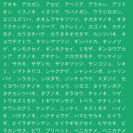
アオキ、アカガシ、アセビ、アベリア、アラカシ、アリド
オシ、イスノキ、イヌツゲ、ウバメガシ、ウラジロガシ、
エゾユズリハ、オオムラサキツツジ、オガタマノキ、オタ
フクナンテン、オリーブ、カクレミノ、カゴノキ、カナメ
モチ、カラタチバナ、カラタネオガタマ、カンツバキ、キ
ョウチクトウ、キリシマツツジ、ギンバイカ、キンメツ
ゲ、キンモクセイ、ギンモクセイ、ミモザ、ギンヨウアカ
シア、クスノキ、クチナシ、クロガネモチ、ゲッケイジ
ュ、サカキ、サザンカ、サツキツツジ、サンゴジュ、シキ
ミ、シマトネリコ、シャクナゲ、シャシャンポ、シャリン
バイ、シラカシ、シロダモ、ジンチョウゲ、スダジイ、セ
イヨウバクチノキ、センリョウ、ソヨゴ、タイサンボク、
タチカンツバキ、タブノキ、タラヨウ、チャノキ、ツゲ、
トウネズミモチ、トキワマンサク、トベラ、ナナミノキ、
ナワシログミ、ナンテン、ニッケイ、ネズミモチ、ハイノ
キ、バクチノキ、ハクチョウゲ、ハマヒサカキ、ヒイラ
ギ、ヒイラギナンテン、ヒイラギモクセイ、ヒサカキ、ピ
ラカンサス、ビワ、プリペット、ベニカナメ、ベニカナメ