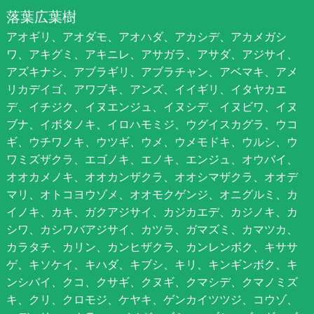
落葉広葉樹
アオギリ、アオダモ、アオハダ、アカシデ、アカメガシ
ワ、アキグミ、アキニレ、アサガラ、アサダ、アジサイ、
アズキナシ、アブラギリ、アブラチャン、アベマキ、アメ
リカデイゴ、アワブキ、アンズ、イイギリ、イタヤカエ
デ、イチジク、イヌエンジュ、イヌシデ、イヌビワ、イヌ
ブナ、イボタノキ、イロハモミジ、ウグイスカグラ、ウコ
ギ、ウチワノキ、ウツギ、ウメ、ウメモドキ、ウルシ、ウ
ワミズザクラ、エゴノキ、エノキ、エンジュ、オウバイ、
オオカメノキ、オオカンザクラ、オオシマザクラ、オオデ
マリ、オトコヨウゾメ、オオモクゲンジ、オニグルミ、カ
イノキ、カキ、ガクアジサイ、カジカエデ、カジノキ、カ
シワ、カシワバアジサイ、カツラ、ガマズミ、カマツカ、
カラタチ、カリン、カンヒザクラ、カンレンボク、キササ
ゲ、キソケイ、キハダ、キブシ、キリ、キンギンボク、キ
ンシバイ、クコ、クサギ、クヌギ、クマシデ、クマノミズ
キ、クリ、クロモジ、ケヤキ、ゲンカイツツジ、コウゾ、