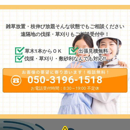
雑草放置・枝伸び放題そんな状態でもご相談ください
遠隔地の伐採・草刈りもご相談受付中！
草木1本からＯＫ
出張見積無料
伐採・草刈り・敷砂利なんでも対応!!
050-3196-1518
お電話受付時間：8:30～19:00 不定休