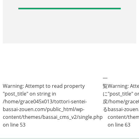
一
Warning
: Attempt to read property
覧
Warning
: At
"post_title" on string in
に
"post_title" o
/home/grace045x013/tottori-sentei-
戻
/home/grace0
bassai-zouen.com/public_html/wp-
る
bassai-zouen
content/themes/bassai_cms_v2/single.php
content/them
on line
53
on line
63