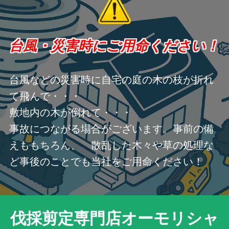
台風・災害時にご用命ください！
台風などの災害時に自宅の庭の木の枝が折れ
て飛んで・・・
敷地内の木が倒れて・・・
事故につながる場合がございます。事前の備
えももちろん、 散乱した木々や草の処理な
ど事後のことでも当社をご用命ください！
伐採剪定専門店オーモリシャ