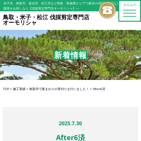
米子市、鳥取市、倉吉市、松江市など鳥取・島根県エリアで庭木の伐採・剪定などの植木屋/造
メニュー
園屋をお探しなら【伐採剪定専門店オーモリシャ】へ
toggle
鳥取・米子・松江 伐採剪定専門店
naviga
オーモリシャ
新着情報
TOP
>
施工実績
>
鳥取市で家まわりの草刈りを行いました！
>
After6済
2025.7.30
After6済