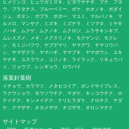
ヒメリンゴ、ヒュウガミズキ、ビヨウヤナギ、ブナ、フヨ
ウ、プラタナス、ブルーベリー、ボケ、ホオノキ、ボダイ
ジュ、ボタン、ポプラ、ポポー、マユミ、マルバノキ、マ
ルメロ、マンサク、ミズキ、ミズナラ、ミツマタ、ミヤギ
ノハギ、ムクゲ、ムクノキ、ムクロジ、ムラサキシキブ、
ムレスズメ、メギ、メグスリノキ、モクゲンジ、モクレ
ン、モミジバフウ、ヤブデマリ、ヤマグワ、ヤマコウバ
シ、ヤマザクラ、ヤマハギ、ヤマブキ、ヤマボウシ、ユキ
ヤナギ、ユスラウメ、ユリノキ、ライラック、リキュウバ
イ、リョウブ、レンギョウ、ロウバイ
落葉針葉樹
イチョウ、カラマツ、メタセコイア、ポンドサイプレス、
ラクウショウ、モウソウチク、マダケ、キッコウチク、ホ
テイチク、キンメイチク、ナリヒラダケ、クロチク、ヤダ
ケ、クマザサ、オカメザサ、チゴザサ、オロシマチク
サイトマップ