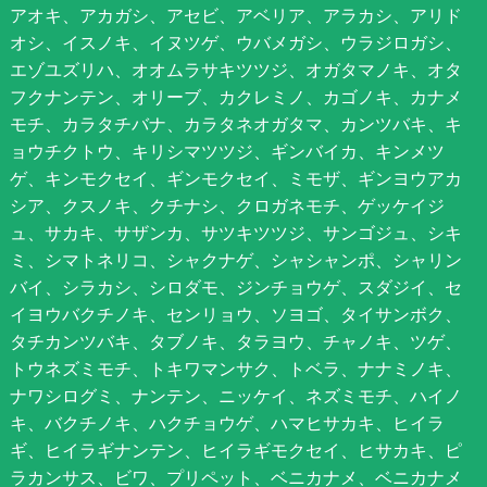
アオキ、アカガシ、アセビ、アベリア、アラカシ、アリド
オシ、イスノキ、イヌツゲ、ウバメガシ、ウラジロガシ、
エゾユズリハ、オオムラサキツツジ、オガタマノキ、オタ
フクナンテン、オリーブ、カクレミノ、カゴノキ、カナメ
モチ、カラタチバナ、カラタネオガタマ、カンツバキ、キ
ョウチクトウ、キリシマツツジ、ギンバイカ、キンメツ
ゲ、キンモクセイ、ギンモクセイ、ミモザ、ギンヨウアカ
シア、クスノキ、クチナシ、クロガネモチ、ゲッケイジ
ュ、サカキ、サザンカ、サツキツツジ、サンゴジュ、シキ
ミ、シマトネリコ、シャクナゲ、シャシャンポ、シャリン
バイ、シラカシ、シロダモ、ジンチョウゲ、スダジイ、セ
イヨウバクチノキ、センリョウ、ソヨゴ、タイサンボク、
タチカンツバキ、タブノキ、タラヨウ、チャノキ、ツゲ、
トウネズミモチ、トキワマンサク、トベラ、ナナミノキ、
ナワシログミ、ナンテン、ニッケイ、ネズミモチ、ハイノ
キ、バクチノキ、ハクチョウゲ、ハマヒサカキ、ヒイラ
ギ、ヒイラギナンテン、ヒイラギモクセイ、ヒサカキ、ピ
ラカンサス、ビワ、プリペット、ベニカナメ、ベニカナメ