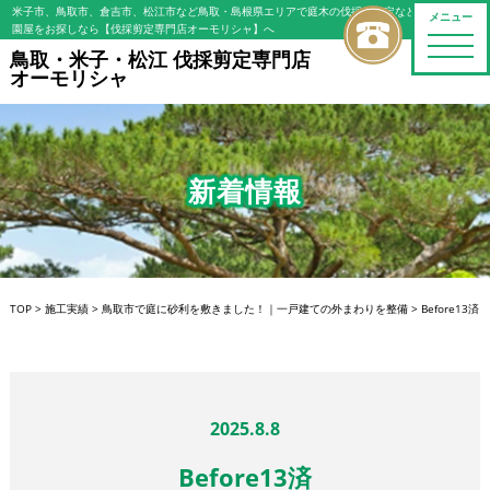
米子市、鳥取市、倉吉市、松江市など鳥取・島根県エリアで庭木の伐採・剪定などの植木屋/造
メニュー
園屋をお探しなら【伐採剪定専門店オーモリシャ】へ
toggle
鳥取・米子・松江 伐採剪定専門店
naviga
オーモリシャ
新着情報
TOP
>
施工実績
>
鳥取市で庭に砂利を敷きました！｜一戸建ての外まわりを整備
>
Before13済
2025.8.8
Before13済