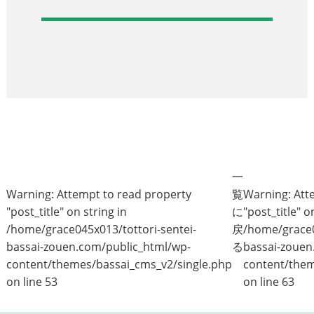
一
Warning
: Attempt to read property
覧
Warning
: At
"post_title" on string in
に
"post_title" o
/home/grace045x013/tottori-sentei-
戻
/home/grace0
bassai-zouen.com/public_html/wp-
る
bassai-zouen
content/themes/bassai_cms_v2/single.php
content/them
on line
53
on line
63