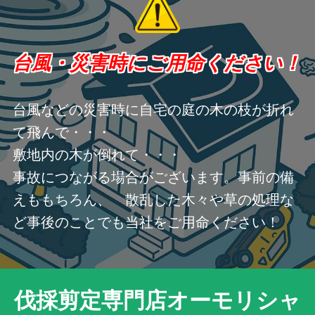
台風・災害時にご用命ください！
台風などの災害時に自宅の庭の木の枝が折れ
て飛んで・・・
敷地内の木が倒れて・・・
事故につながる場合がございます。事前の備
えももちろん、 散乱した木々や草の処理な
ど事後のことでも当社をご用命ください！
伐採剪定専門店オーモリシャ