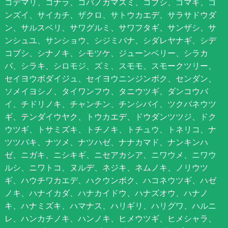
コデマリ、コナラ、コバノガマズミ、コブシ、ゴマギ、ゴ
ンズイ、サイカチ、ザクロ、サトウカエデ、サラサドウダ
ン、サルスベリ、サワグルミ、サワフタギ、サンザシ、サ
ンシュユ、サンショウ、シジミバナ、シダレヤナギ、シデ
コブシ、シナノキ、シモツケ、ジューンベリー、シラカ
バ、シラキ、シロモジ、ズミ、スモモ、スモークツリー、
セイヨウボダイジュ、セイヨウニンジンボク、センダン、
ソメイヨシノ、タイワンフウ、タニウツギ、ダンコウバ
イ、チドリノキ、チャンチン、チンシバイ、ツクバネウツ
ギ、テンダイウヤク、トウカエデ、ドウダンツツジ、ドク
ウツギ、トサミズキ、トチノキ、トチュウ、トネリコ、ナ
ツツバキ、ナツメ、ナツハゼ、ナナカマド、ナンキンハ
ゼ、ニガキ、ニシキギ、ニセアカシア、ニワウメ、ニワウ
ルシ、ニワトコ、ヌルデ、ネジキ、ネムノキ、ノリウツ
ギ、ハウチワカエデ、ハクウンボク、ハコネウツギ、ハゼ
ノキ、ハナイカダ、ハナカイドウ、ハナズオウ、ハナノ
キ、ハナミズキ、ハマナス、ハリギリ、ハリグワ、ハルニ
レ、ハンカチノキ、ハンノキ、ヒメウツギ、ヒメシャラ、