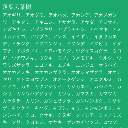
落葉広葉樹
アオギリ、アオダモ、アオハダ、アカシデ、アカメガシ
ワ、アキグミ、アキニレ、アサガラ、アサダ、アジサイ、
アズキナシ、アブラギリ、アブラチャン、アベマキ、アメ
リカデイゴ、アワブキ、アンズ、イイギリ、イタヤカエ
デ、イチジク、イヌエンジュ、イヌシデ、イヌビワ、イヌ
ブナ、イボタノキ、イロハモミジ、ウグイスカグラ、ウコ
ギ、ウチワノキ、ウツギ、ウメ、ウメモドキ、ウルシ、ウ
ワミズザクラ、エゴノキ、エノキ、エンジュ、オウバイ、
オオカメノキ、オオカンザクラ、オオシマザクラ、オオデ
マリ、オトコヨウゾメ、オオモクゲンジ、オニグルミ、カ
イノキ、カキ、ガクアジサイ、カジカエデ、カジノキ、カ
シワ、カシワバアジサイ、カツラ、ガマズミ、カマツカ、
カラタチ、カリン、カンヒザクラ、カンレンボク、キササ
ゲ、キソケイ、キハダ、キブシ、キリ、キンギンボク、キ
ンシバイ、クコ、クサギ、クヌギ、クマシデ、クマノミズ
キ、クリ、クロモジ、ケヤキ、ゲンカイツツジ、コウゾ、