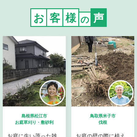
お
客
様
声
の
島根県松江市
鳥取県米子市
お庭草刈り・敷砂利
伐根
お庭に生い茂った雑
お庭の壁の際に植え