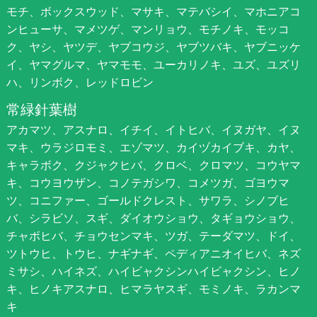
モチ、ボックスウッド、マサキ、マテバシイ、マホニアコ
ンヒューサ、マメツゲ、マンリョウ、モチノキ、モッコ
ク、ヤシ、ヤツデ、ヤブコウジ、ヤブツバキ、ヤブニッケ
イ、ヤマグルマ、ヤマモモ、ユーカリノキ、ユズ、ユズリ
ハ、リンボク、レッドロビン
常緑針葉樹
アカマツ、アスナロ、イチイ、イトヒバ、イヌガヤ、イヌ
マキ、ウラジロモミ、エゾマツ、カイヅカイブキ、カヤ、
キャラボク、クジャクヒバ、クロベ、クロマツ、コウヤマ
キ、コウヨウザン、コノテガシワ、コメツガ、ゴヨウマ
ツ、コニファー、ゴールドクレスト、サワラ、シノブヒ
バ、シラビソ、スギ、ダイオウショウ、タギョウショウ、
チャボヒバ、チョウセンマキ、ツガ、テーダマツ、ドイ、
ツトウヒ、トウヒ、ナギナギ、ペディアニオイヒバ、ネズ
ミサシ、ハイネズ、ハイビャクシンハイビャクシン、ヒノ
キ、ヒノキアスナロ、ヒマラヤスギ、モミノキ、ラカンマ
キ