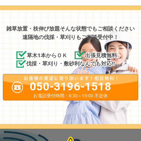
雑草放置・枝伸び放題そんな状態でもご相談ください
遠隔地の伐採・草刈りもご相談受付中！
草木1本からＯＫ
出張見積無料
伐採・草刈り・敷砂利なんでも対応!!
050-3196-1518
お電話受付時間：8:30～19:00 不定休