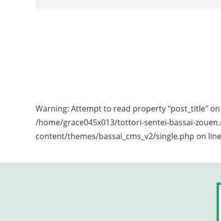
Warning
: Attempt to read property "post_title" on 
/home/grace045x013/tottori-sentei-bassai-zouen
content/themes/bassai_cms_v2/single.php
on lin