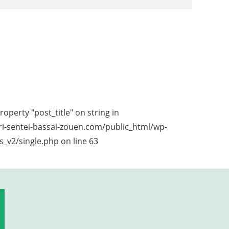
roperty "post_title" on string in
i-sentei-bassai-zouen.com/public_html/wp-
_v2/single.php
on line
63