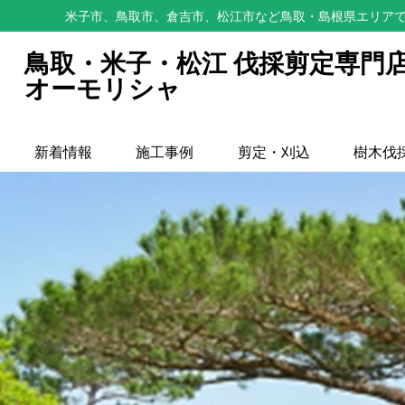
米子市、鳥取市、倉吉市、松江市など鳥取・島根県エリアで
鳥取・米子・松江 伐採剪定専門
オーモリシャ
新着情報
施工事例
剪定・刈込
樹木伐