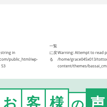
一覧
string in
に戻
Warning
: Attempt to read p
.com/public_html/wp-
る
/home/grace045x013/tottor
e
53
content/themes/bassai_cms
お
客
様
声
の