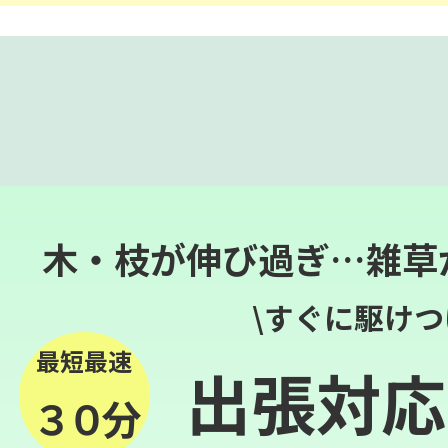
木・枝が伸び過ぎ…雑草
\すぐに駆けつ
最短最速
出張対応
３０分