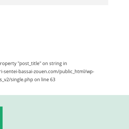
roperty "post_title" on string in
i-sentei-bassai-zouen.com/public_html/wp-
_v2/single.php
on line
63