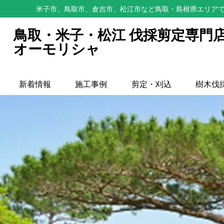
米子市、鳥取市、倉吉市、松江市など鳥取・島根県エリアで
鳥取・米子・松江 伐採剪定専門
オーモリシャ
新着情報
施工事例
剪定・刈込
樹木伐