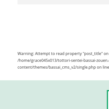
Warning
: Attempt to read property "post_title" on 
/home/grace045x013/tottori-sentei-bassai-zouen
content/themes/bassai_cms_v2/single.php
on lin