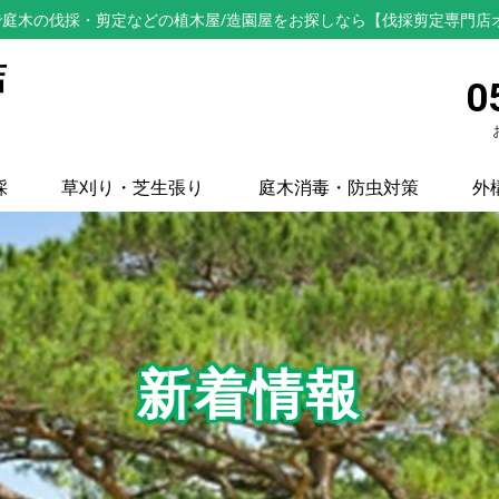
庭木の伐採・剪定などの植木屋/造園屋をお探しなら【伐採剪定専門店
店
0
採
草刈り・芝生張り
庭木消毒・防虫対策
外
新着情報