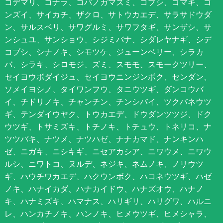
コデマリ、コナラ、コバノガマズミ、コブシ、ゴマギ、ゴ
ンズイ、サイカチ、ザクロ、サトウカエデ、サラサドウダ
ン、サルスベリ、サワグルミ、サワフタギ、サンザシ、サ
ンシュユ、サンショウ、シジミバナ、シダレヤナギ、シデ
コブシ、シナノキ、シモツケ、ジューンベリー、シラカ
バ、シラキ、シロモジ、ズミ、スモモ、スモークツリー、
セイヨウボダイジュ、セイヨウニンジンボク、センダン、
ソメイヨシノ、タイワンフウ、タニウツギ、ダンコウバ
イ、チドリノキ、チャンチン、チンシバイ、ツクバネウツ
ギ、テンダイウヤク、トウカエデ、ドウダンツツジ、ドク
ウツギ、トサミズキ、トチノキ、トチュウ、トネリコ、ナ
ツツバキ、ナツメ、ナツハゼ、ナナカマド、ナンキンハ
ゼ、ニガキ、ニシキギ、ニセアカシア、ニワウメ、ニワウ
ルシ、ニワトコ、ヌルデ、ネジキ、ネムノキ、ノリウツ
ギ、ハウチワカエデ、ハクウンボク、ハコネウツギ、ハゼ
ノキ、ハナイカダ、ハナカイドウ、ハナズオウ、ハナノ
キ、ハナミズキ、ハマナス、ハリギリ、ハリグワ、ハルニ
レ、ハンカチノキ、ハンノキ、ヒメウツギ、ヒメシャラ、