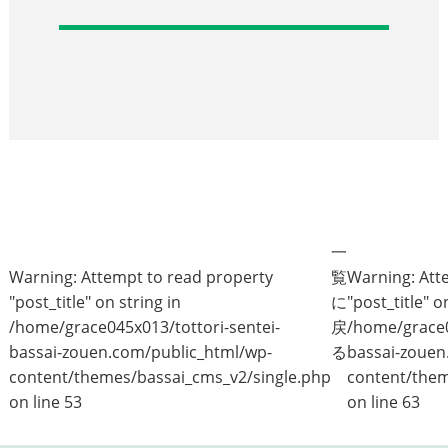
一
Warning
: Attempt to read property
覧
Warning
: At
"post_title" on string in
に
"post_title" o
/home/grace045x013/tottori-sentei-
戻
/home/grace0
bassai-zouen.com/public_html/wp-
る
bassai-zouen
content/themes/bassai_cms_v2/single.php
content/them
on line
53
on line
63