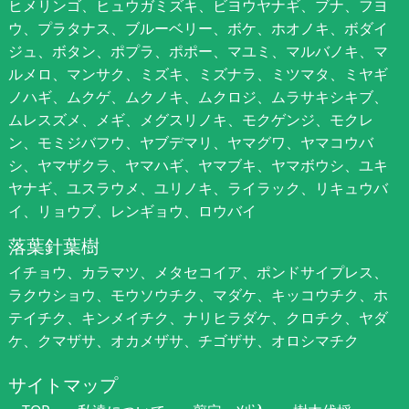
ヒメリンゴ、ヒュウガミズキ、ビヨウヤナギ、ブナ、フヨ
ウ、プラタナス、ブルーベリー、ボケ、ホオノキ、ボダイ
ジュ、ボタン、ポプラ、ポポー、マユミ、マルバノキ、マ
ルメロ、マンサク、ミズキ、ミズナラ、ミツマタ、ミヤギ
ノハギ、ムクゲ、ムクノキ、ムクロジ、ムラサキシキブ、
ムレスズメ、メギ、メグスリノキ、モクゲンジ、モクレ
ン、モミジバフウ、ヤブデマリ、ヤマグワ、ヤマコウバ
シ、ヤマザクラ、ヤマハギ、ヤマブキ、ヤマボウシ、ユキ
ヤナギ、ユスラウメ、ユリノキ、ライラック、リキュウバ
イ、リョウブ、レンギョウ、ロウバイ
落葉針葉樹
イチョウ、カラマツ、メタセコイア、ポンドサイプレス、
ラクウショウ、モウソウチク、マダケ、キッコウチク、ホ
テイチク、キンメイチク、ナリヒラダケ、クロチク、ヤダ
ケ、クマザサ、オカメザサ、チゴザサ、オロシマチク
サイトマップ