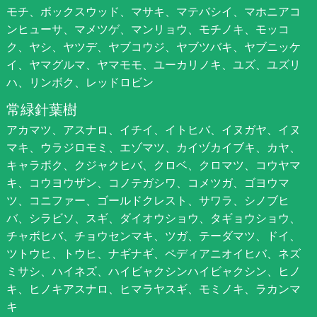
モチ、ボックスウッド、マサキ、マテバシイ、マホニアコ
ンヒューサ、マメツゲ、マンリョウ、モチノキ、モッコ
ク、ヤシ、ヤツデ、ヤブコウジ、ヤブツバキ、ヤブニッケ
イ、ヤマグルマ、ヤマモモ、ユーカリノキ、ユズ、ユズリ
ハ、リンボク、レッドロビン
常緑針葉樹
アカマツ、アスナロ、イチイ、イトヒバ、イヌガヤ、イヌ
マキ、ウラジロモミ、エゾマツ、カイヅカイブキ、カヤ、
キャラボク、クジャクヒバ、クロベ、クロマツ、コウヤマ
キ、コウヨウザン、コノテガシワ、コメツガ、ゴヨウマ
ツ、コニファー、ゴールドクレスト、サワラ、シノブヒ
バ、シラビソ、スギ、ダイオウショウ、タギョウショウ、
チャボヒバ、チョウセンマキ、ツガ、テーダマツ、ドイ、
ツトウヒ、トウヒ、ナギナギ、ペディアニオイヒバ、ネズ
ミサシ、ハイネズ、ハイビャクシンハイビャクシン、ヒノ
キ、ヒノキアスナロ、ヒマラヤスギ、モミノキ、ラカンマ
キ