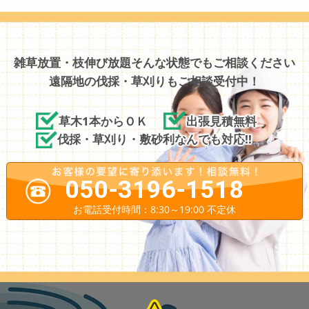
雑草放置・枝伸び放題そんな状態でもご相談ください
遠隔地の伐採・草刈りもご相談受付中！
草木1本からＯＫ
出張見積無料
伐採・草刈り・敷砂利なんでも対応!!
050-3196-1518
お電話受付時間：8:30～19:00 不定休