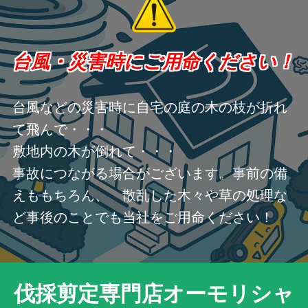
台風・災害時にご用命ください！
台風などの災害時に自宅の庭の木の枝が折れ
て飛んで・・・
敷地内の木が倒れて・・・
事故につながる場合がございます。事前の備
えももちろん、 散乱した木々や草の処理な
ど事後のことでも当社をご用命ください！
伐採剪定専門店オーモリシャ