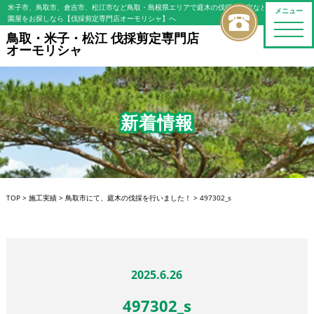
米子市、鳥取市、倉吉市、松江市など鳥取・島根県エリアで庭木の伐採・剪定などの植木屋/造
メニュー
園屋をお探しなら【伐採剪定専門店オーモリシャ】へ
toggle
鳥取・米子・松江 伐採剪定専門店
naviga
オーモリシャ
新着情報
TOP
>
施工実績
>
鳥取市にて、庭木の伐採を行いました！
>
497302_s
2025.6.26
497302_s