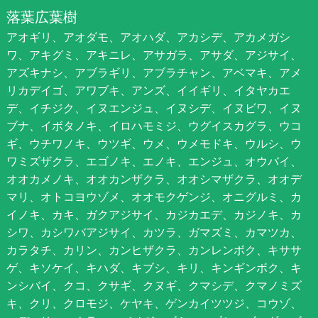
落葉広葉樹
アオギリ、アオダモ、アオハダ、アカシデ、アカメガシ
ワ、アキグミ、アキニレ、アサガラ、アサダ、アジサイ、
アズキナシ、アブラギリ、アブラチャン、アベマキ、アメ
リカデイゴ、アワブキ、アンズ、イイギリ、イタヤカエ
デ、イチジク、イヌエンジュ、イヌシデ、イヌビワ、イヌ
ブナ、イボタノキ、イロハモミジ、ウグイスカグラ、ウコ
ギ、ウチワノキ、ウツギ、ウメ、ウメモドキ、ウルシ、ウ
ワミズザクラ、エゴノキ、エノキ、エンジュ、オウバイ、
オオカメノキ、オオカンザクラ、オオシマザクラ、オオデ
マリ、オトコヨウゾメ、オオモクゲンジ、オニグルミ、カ
イノキ、カキ、ガクアジサイ、カジカエデ、カジノキ、カ
シワ、カシワバアジサイ、カツラ、ガマズミ、カマツカ、
カラタチ、カリン、カンヒザクラ、カンレンボク、キササ
ゲ、キソケイ、キハダ、キブシ、キリ、キンギンボク、キ
ンシバイ、クコ、クサギ、クヌギ、クマシデ、クマノミズ
キ、クリ、クロモジ、ケヤキ、ゲンカイツツジ、コウゾ、