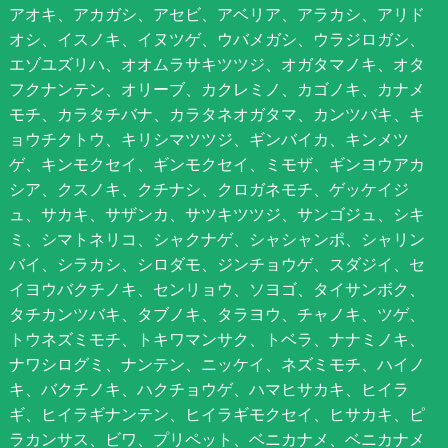
アオキ、アカガシ、アセビ、アベリア、アラカシ、アリド
オシ、イスノキ、イヌツゲ、ウバメガシ、ウラジロガシ、
エゾユズリハ、オオムラサキツツジ、オガタマノキ、オタ
フクナンテン、オリーブ、カクレミノ、カゴノキ、カナメ
モチ、カラタチバナ、カラタネオガタマ、カンツバキ、キ
ョウチクトウ、キリシマツツジ、ギンバイカ、キンメツ
ゲ、キンモクセイ、ギンモクセイ、ミモザ、ギンヨウアカ
シア、クスノキ、クチナシ、クロガネモチ、ゲッケイジ
ュ、サカキ、サザンカ、サツキツツジ、サンゴジュ、シキ
ミ、シマトネリコ、シャクナゲ、シャシャンポ、シャリン
バイ、シラカシ、シロダモ、ジンチョウゲ、スダジイ、セ
イヨウバクチノキ、センリョウ、ソヨゴ、タイサンボク、
タチカンツバキ、タブノキ、タラヨウ、チャノキ、ツゲ、
トウネズミモチ、トキワマンサク、トベラ、ナナミノキ、
ナワシログミ、ナンテン、ニッケイ、ネズミモチ、ハイノ
キ、バクチノキ、ハクチョウゲ、ハマヒサカキ、ヒイラ
ギ、ヒイラギナンテン、ヒイラギモクセイ、ヒサカキ、ピ
ラカンサス、ビワ、プリペット、ベニカナメ、ベニカナメ