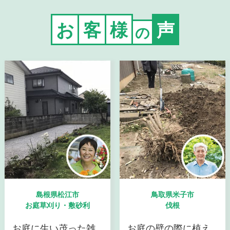
お
客
様
声
の
島根県松江市
鳥取県米子市
お庭草刈り・敷砂利
伐根
お庭に生い茂った雑
お庭の壁の際に植え