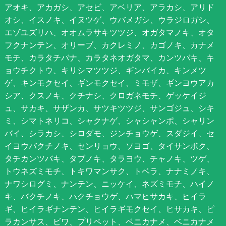
アオキ、アカガシ、アセビ、アベリア、アラカシ、アリド
オシ、イスノキ、イヌツゲ、ウバメガシ、ウラジロガシ、
エゾユズリハ、オオムラサキツツジ、オガタマノキ、オタ
フクナンテン、オリーブ、カクレミノ、カゴノキ、カナメ
モチ、カラタチバナ、カラタネオガタマ、カンツバキ、キ
ョウチクトウ、キリシマツツジ、ギンバイカ、キンメツ
ゲ、キンモクセイ、ギンモクセイ、ミモザ、ギンヨウアカ
シア、クスノキ、クチナシ、クロガネモチ、ゲッケイジ
ュ、サカキ、サザンカ、サツキツツジ、サンゴジュ、シキ
ミ、シマトネリコ、シャクナゲ、シャシャンポ、シャリン
バイ、シラカシ、シロダモ、ジンチョウゲ、スダジイ、セ
イヨウバクチノキ、センリョウ、ソヨゴ、タイサンボク、
タチカンツバキ、タブノキ、タラヨウ、チャノキ、ツゲ、
トウネズミモチ、トキワマンサク、トベラ、ナナミノキ、
ナワシログミ、ナンテン、ニッケイ、ネズミモチ、ハイノ
キ、バクチノキ、ハクチョウゲ、ハマヒサカキ、ヒイラ
ギ、ヒイラギナンテン、ヒイラギモクセイ、ヒサカキ、ピ
ラカンサス、ビワ、プリペット、ベニカナメ、ベニカナメ