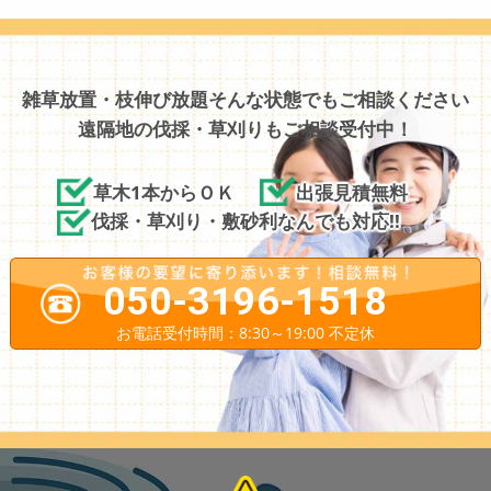
雑草放置・枝伸び放題そんな状態でもご相談ください
遠隔地の伐採・草刈りもご相談受付中！
草木1本からＯＫ
出張見積無料
伐採・草刈り・敷砂利なんでも対応!!
050-3196-1518
お電話受付時間：8:30～19:00 不定休