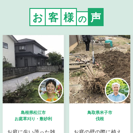
お
客
様
声
の
島根県松江市
鳥取県米子市
お庭草刈り・敷砂利
伐根
お庭に生い茂った雑
お庭の壁の際に植え