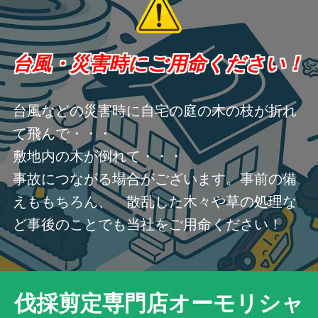
台風・災害時にご用命ください！
台風などの災害時に自宅の庭の木の枝が折れ
て飛んで・・・
敷地内の木が倒れて・・・
事故につながる場合がございます。事前の備
えももちろん、 散乱した木々や草の処理な
ど事後のことでも当社をご用命ください！
伐採剪定専門店オーモリシャ