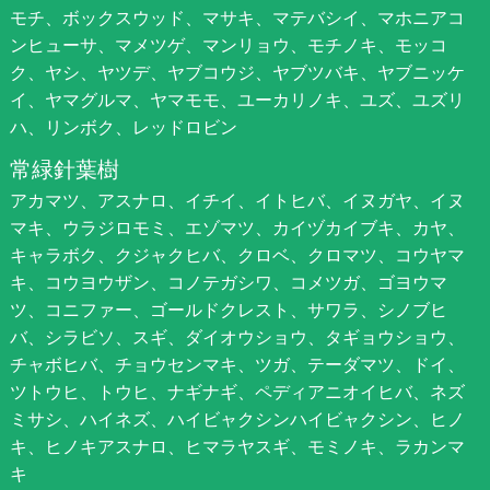
モチ、ボックスウッド、マサキ、マテバシイ、マホニアコ
ンヒューサ、マメツゲ、マンリョウ、モチノキ、モッコ
ク、ヤシ、ヤツデ、ヤブコウジ、ヤブツバキ、ヤブニッケ
イ、ヤマグルマ、ヤマモモ、ユーカリノキ、ユズ、ユズリ
ハ、リンボク、レッドロビン
常緑針葉樹
アカマツ、アスナロ、イチイ、イトヒバ、イヌガヤ、イヌ
マキ、ウラジロモミ、エゾマツ、カイヅカイブキ、カヤ、
キャラボク、クジャクヒバ、クロベ、クロマツ、コウヤマ
キ、コウヨウザン、コノテガシワ、コメツガ、ゴヨウマ
ツ、コニファー、ゴールドクレスト、サワラ、シノブヒ
バ、シラビソ、スギ、ダイオウショウ、タギョウショウ、
チャボヒバ、チョウセンマキ、ツガ、テーダマツ、ドイ、
ツトウヒ、トウヒ、ナギナギ、ペディアニオイヒバ、ネズ
ミサシ、ハイネズ、ハイビャクシンハイビャクシン、ヒノ
キ、ヒノキアスナロ、ヒマラヤスギ、モミノキ、ラカンマ
キ