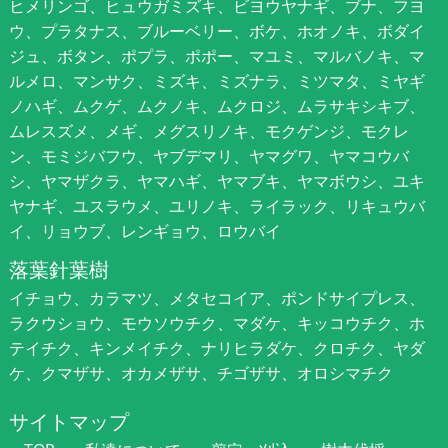
ヒメリンゴ、ヒュウガミズキ、ビヨウヤナギ、ブナ、フヨ
ウ、プラタナス、ブルーベリー、ボケ、ホオノキ、ボダイ
ジュ、ボタン、ポプラ、ポポー、マユミ、マルバノキ、マ
ルメロ、マンサク、ミズキ、ミズナラ、ミツマタ、ミヤギ
ノハギ、ムクゲ、ムクノキ、ムクロジ、ムラサキシキブ、
ムレスズメ、メギ、メグスリノキ、モクゲンジ、モクレ
ン、モミジバフウ、ヤブデマリ、ヤマグワ、ヤマコウバ
シ、ヤマザクラ、ヤマハギ、ヤマブキ、ヤマボウシ、ユキ
ヤナギ、ユスラウメ、ユリノキ、ライラック、リキュウバ
イ、リョウブ、レンギョウ、ロウバイ
落葉針葉樹
イチョウ、カラマツ、メタセコイア、ポンドサイプレス、
ラクウショウ、モウソウチク、マダケ、キッコウチク、ホ
テイチク、キンメイチク、ナリヒラダケ、クロチク、ヤダ
ケ、クマザサ、オカメザサ、チゴザサ、オロシマチク
サイトマップ