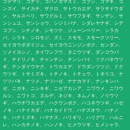
コデマリ、コナラ、コバノガマズミ、コブシ、ゴマギ、ゴ
ンズイ、サイカチ、ザクロ、サトウカエデ、サラサドウダ
ン、サルスベリ、サワグルミ、サワフタギ、サンザシ、サ
ンシュユ、サンショウ、シジミバナ、シダレヤナギ、シデ
コブシ、シナノキ、シモツケ、ジューンベリー、シラカ
バ、シラキ、シロモジ、ズミ、スモモ、スモークツリー、
セイヨウボダイジュ、セイヨウニンジンボク、センダン、
ソメイヨシノ、タイワンフウ、タニウツギ、ダンコウバ
イ、チドリノキ、チャンチン、チンシバイ、ツクバネウツ
ギ、テンダイウヤク、トウカエデ、ドウダンツツジ、ドク
ウツギ、トサミズキ、トチノキ、トチュウ、トネリコ、ナ
ツツバキ、ナツメ、ナツハゼ、ナナカマド、ナンキンハ
ゼ、ニガキ、ニシキギ、ニセアカシア、ニワウメ、ニワウ
ルシ、ニワトコ、ヌルデ、ネジキ、ネムノキ、ノリウツ
ギ、ハウチワカエデ、ハクウンボク、ハコネウツギ、ハゼ
ノキ、ハナイカダ、ハナカイドウ、ハナズオウ、ハナノ
キ、ハナミズキ、ハマナス、ハリギリ、ハリグワ、ハルニ
レ、ハンカチノキ、ハンノキ、ヒメウツギ、ヒメシャラ、