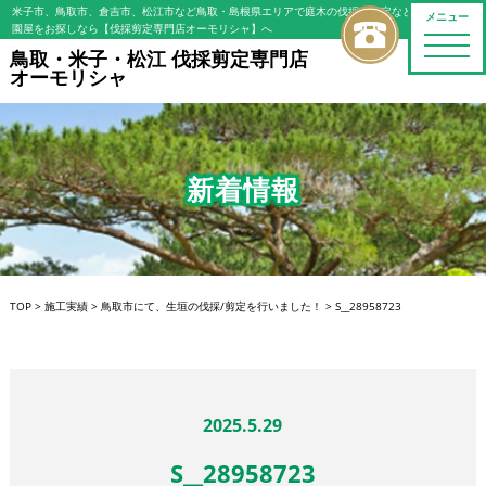
米子市、鳥取市、倉吉市、松江市など鳥取・島根県エリアで庭木の伐採・剪定などの植木屋/造
メニュー
園屋をお探しなら【伐採剪定専門店オーモリシャ】へ
toggle
鳥取・米子・松江 伐採剪定専門店
naviga
オーモリシャ
新着情報
TOP
>
施工実績
>
鳥取市にて、生垣の伐採/剪定を行いました！
>
S__28958723
2025.5.29
S__28958723