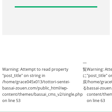
一
Warning
: Attempt to read property
覧
Warning
: At
"post_title" on string in
に
"post_title" o
/home/grace045x013/tottori-sentei-
戻
/home/grace0
bassai-zouen.com/public_html/wp-
る
bassai-zouen
content/themes/bassai_cms_v2/single.php
content/them
on line
53
on line
63