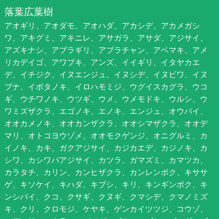
落葉広葉樹
アオギリ、アオダモ、アオハダ、アカシデ、アカメガシ
ワ、アキグミ、アキニレ、アサガラ、アサダ、アジサイ、
アズキナシ、アブラギリ、アブラチャン、アベマキ、アメ
リカデイゴ、アワブキ、アンズ、イイギリ、イタヤカエ
デ、イチジク、イヌエンジュ、イヌシデ、イヌビワ、イヌ
ブナ、イボタノキ、イロハモミジ、ウグイスカグラ、ウコ
ギ、ウチワノキ、ウツギ、ウメ、ウメモドキ、ウルシ、ウ
ワミズザクラ、エゴノキ、エノキ、エンジュ、オウバイ、
オオカメノキ、オオカンザクラ、オオシマザクラ、オオデ
マリ、オトコヨウゾメ、オオモクゲンジ、オニグルミ、カ
イノキ、カキ、ガクアジサイ、カジカエデ、カジノキ、カ
シワ、カシワバアジサイ、カツラ、ガマズミ、カマツカ、
カラタチ、カリン、カンヒザクラ、カンレンボク、キササ
ゲ、キソケイ、キハダ、キブシ、キリ、キンギンボク、キ
ンシバイ、クコ、クサギ、クヌギ、クマシデ、クマノミズ
キ、クリ、クロモジ、ケヤキ、ゲンカイツツジ、コウゾ、