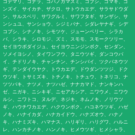
コデマリ、コナラ、コバノガマズミ、コブシ、ゴマギ、ゴ
ンズイ、サイカチ、ザクロ、サトウカエデ、サラサドウダ
ン、サルスベリ、サワグルミ、サワフタギ、サンザシ、サ
ンシュユ、サンショウ、シジミバナ、シダレヤナギ、シデ
コブシ、シナノキ、シモツケ、ジューンベリー、シラカ
バ、シラキ、シロモジ、ズミ、スモモ、スモークツリー、
セイヨウボダイジュ、セイヨウニンジンボク、センダン、
ソメイヨシノ、タイワンフウ、タニウツギ、ダンコウバ
イ、チドリノキ、チャンチン、チンシバイ、ツクバネウツ
ギ、テンダイウヤク、トウカエデ、ドウダンツツジ、ドク
ウツギ、トサミズキ、トチノキ、トチュウ、トネリコ、ナ
ツツバキ、ナツメ、ナツハゼ、ナナカマド、ナンキンハ
ゼ、ニガキ、ニシキギ、ニセアカシア、ニワウメ、ニワウ
ルシ、ニワトコ、ヌルデ、ネジキ、ネムノキ、ノリウツ
ギ、ハウチワカエデ、ハクウンボク、ハコネウツギ、ハゼ
ノキ、ハナイカダ、ハナカイドウ、ハナズオウ、ハナノ
キ、ハナミズキ、ハマナス、ハリギリ、ハリグワ、ハルニ
レ、ハンカチノキ、ハンノキ、ヒメウツギ、ヒメシャラ、