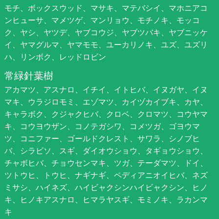
モチ、ボックスウッド、マサキ、マテバシイ、マホニアコ
ンヒューサ、マメツゲ、マンリョウ、モチノキ、モッコ
ク、ヤシ、ヤツデ、ヤブコウジ、ヤブツバキ、ヤブニッケ
イ、ヤマグルマ、ヤマモモ、ユーカリノキ、ユズ、ユズリ
ハ、リンボク、レッドロビン
常緑針葉樹
アカマツ、アスナロ、イチイ、イトヒバ、イヌガヤ、イヌ
マキ、ウラジロモミ、エゾマツ、カイヅカイブキ、カヤ、
キャラボク、クジャクヒバ、クロベ、クロマツ、コウヤマ
キ、コウヨウザン、コノテガシワ、コメツガ、ゴヨウマ
ツ、コニファー、ゴールドクレスト、サワラ、シノブヒ
バ、シラビソ、スギ、ダイオウショウ、タギョウショウ、
チャボヒバ、チョウセンマキ、ツガ、テーダマツ、ドイ、
ツトウヒ、トウヒ、ナギナギ、ペディアニオイヒバ、ネズ
ミサシ、ハイネズ、ハイビャクシンハイビャクシン、ヒノ
キ、ヒノキアスナロ、ヒマラヤスギ、モミノキ、ラカンマ
キ