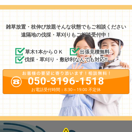
雑草放置・枝伸び放題そんな状態でもご相談ください
遠隔地の伐採・草刈りもご相談受付中！
草木1本からＯＫ
出張見積無料
伐採・草刈り・敷砂利なんでも対応!!
050-3196-1518
お電話受付時間：8:30～19:00 不定休