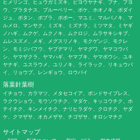
ヒメリンゴ、ヒュウガミズキ、ビヨウヤナギ、ブナ、フヨ
ウ、プラタナス、ブルーベリー、ボケ、ホオノキ、ボダイ
ジュ、ボタン、ポプラ、ポポー、マユミ、マルバノキ、マ
ルメロ、マンサク、ミズキ、ミズナラ、ミツマタ、ミヤギ
ノハギ、ムクゲ、ムクノキ、ムクロジ、ムラサキシキブ、
ムレスズメ、メギ、メグスリノキ、モクゲンジ、モクレ
ン、モミジバフウ、ヤブデマリ、ヤマグワ、ヤマコウバ
シ、ヤマザクラ、ヤマハギ、ヤマブキ、ヤマボウシ、ユキ
ヤナギ、ユスラウメ、ユリノキ、ライラック、リキュウバ
イ、リョウブ、レンギョウ、ロウバイ
落葉針葉樹
イチョウ、カラマツ、メタセコイア、ポンドサイプレス、
ラクウショウ、モウソウチク、マダケ、キッコウチク、ホ
テイチク、キンメイチク、ナリヒラダケ、クロチク、ヤダ
ケ、クマザサ、オカメザサ、チゴザサ、オロシマチク
サイトマップ