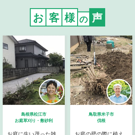
お
客
様
声
の
島根県松江市
鳥取県米子市
お庭草刈り・敷砂利
伐根
お庭に生い茂った雑
お庭の壁の際に植え