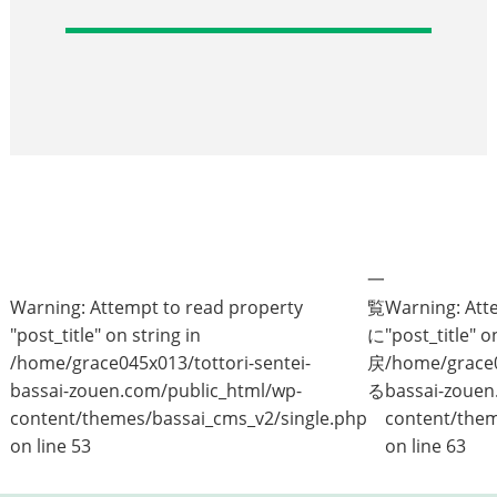
一
Warning
: Attempt to read property
覧
Warning
: At
"post_title" on string in
に
"post_title" o
/home/grace045x013/tottori-sentei-
戻
/home/grace0
bassai-zouen.com/public_html/wp-
る
bassai-zouen
content/themes/bassai_cms_v2/single.php
content/them
on line
53
on line
63