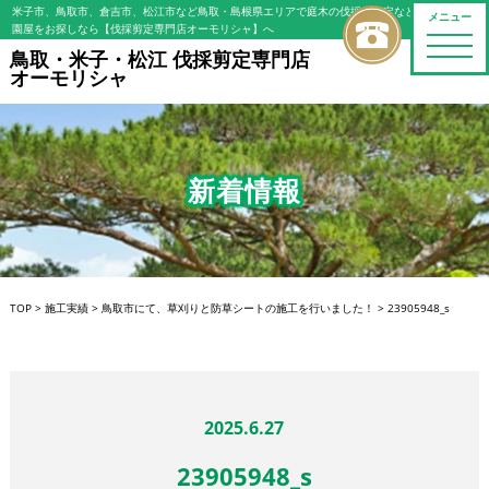
米子市、鳥取市、倉吉市、松江市など鳥取・島根県エリアで庭木の伐採・剪定などの植木屋/造
メニュー
園屋をお探しなら【伐採剪定専門店オーモリシャ】へ
toggle
鳥取・米子・松江 伐採剪定専門店
naviga
オーモリシャ
新着情報
TOP
>
施工実績
>
鳥取市にて、草刈りと防草シートの施工を行いました！
>
23905948_s
2025.6.27
23905948_s