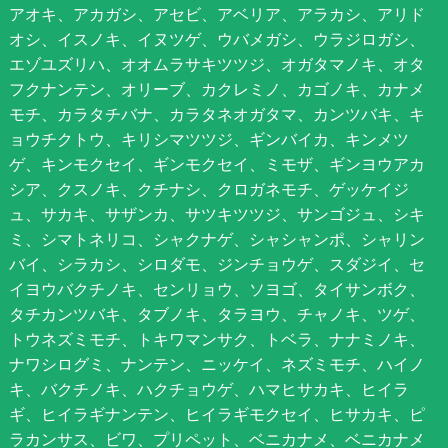
アオキ、アカガシ、アセビ、アベリア、アラカシ、アリド
オシ、イスノキ、イヌツゲ、ウバメガシ、ウラジロガシ、
エゾユズリハ、オオムラサキツツジ、オガタマノキ、オタ
フクナンテン、オリーブ、カクレミノ、カゴノキ、カナメ
モチ、カラタチバナ、カラタネオガタマ、カンツバキ、キ
ョウチクトウ、キリシマツツジ、ギンバイカ、キンメツ
ゲ、キンモクセイ、ギンモクセイ、ミモザ、ギンヨウアカ
シア、クスノキ、クチナシ、クロガネモチ、ゲッケイジ
ュ、サカキ、サザンカ、サツキツツジ、サンゴジュ、シキ
ミ、シマトネリコ、シャクナゲ、シャシャンポ、シャリン
バイ、シラカシ、シロダモ、ジンチョウゲ、スダジイ、セ
イヨウバクチノキ、センリョウ、ソヨゴ、タイサンボク、
タチカンツバキ、タブノキ、タラヨウ、チャノキ、ツゲ、
トウネズミモチ、トキワマンサク、トベラ、ナナミノキ、
ナワシログミ、ナンテン、ニッケイ、ネズミモチ、ハイノ
キ、バクチノキ、ハクチョウゲ、ハマヒサカキ、ヒイラ
ギ、ヒイラギナンテン、ヒイラギモクセイ、ヒサカキ、ピ
ラカンサス、ビワ、プリペット、ベニカナメ、ベニカナメ