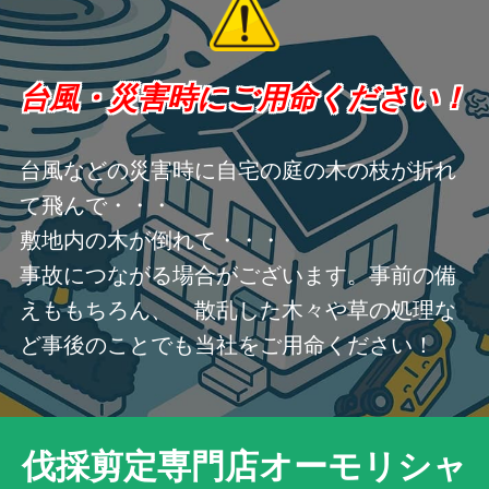
台風・災害時にご用命ください！
台風などの災害時に自宅の庭の木の枝が折れ
て飛んで・・・
敷地内の木が倒れて・・・
事故につながる場合がございます。事前の備
えももちろん、 散乱した木々や草の処理な
ど事後のことでも当社をご用命ください！
伐採剪定専門店オーモリシャ