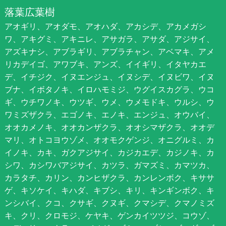
落葉広葉樹
アオギリ、アオダモ、アオハダ、アカシデ、アカメガシ
ワ、アキグミ、アキニレ、アサガラ、アサダ、アジサイ、
アズキナシ、アブラギリ、アブラチャン、アベマキ、アメ
リカデイゴ、アワブキ、アンズ、イイギリ、イタヤカエ
デ、イチジク、イヌエンジュ、イヌシデ、イヌビワ、イヌ
ブナ、イボタノキ、イロハモミジ、ウグイスカグラ、ウコ
ギ、ウチワノキ、ウツギ、ウメ、ウメモドキ、ウルシ、ウ
ワミズザクラ、エゴノキ、エノキ、エンジュ、オウバイ、
オオカメノキ、オオカンザクラ、オオシマザクラ、オオデ
マリ、オトコヨウゾメ、オオモクゲンジ、オニグルミ、カ
イノキ、カキ、ガクアジサイ、カジカエデ、カジノキ、カ
シワ、カシワバアジサイ、カツラ、ガマズミ、カマツカ、
カラタチ、カリン、カンヒザクラ、カンレンボク、キササ
ゲ、キソケイ、キハダ、キブシ、キリ、キンギンボク、キ
ンシバイ、クコ、クサギ、クヌギ、クマシデ、クマノミズ
キ、クリ、クロモジ、ケヤキ、ゲンカイツツジ、コウゾ、