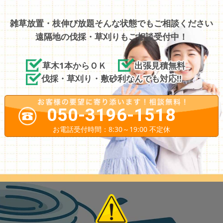
雑草放置・枝伸び放題そんな状態でもご相談ください
遠隔地の伐採・草刈りもご相談受付中！
草木1本からＯＫ
出張見積無料
伐採・草刈り・敷砂利なんでも対応!!
050-3196-1518
お電話受付時間：8:30～19:00 不定休