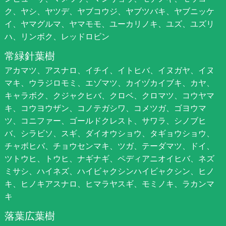
ク、ヤシ、ヤツデ、ヤブコウジ、ヤブツバキ、ヤブニッケ
イ、ヤマグルマ、ヤマモモ、ユーカリノキ、ユズ、ユズリ
ハ、リンボク、レッドロビン
常緑針葉樹
アカマツ、アスナロ、イチイ、イトヒバ、イヌガヤ、イヌ
マキ、ウラジロモミ、エゾマツ、カイヅカイブキ、カヤ、
キャラボク、クジャクヒバ、クロベ、クロマツ、コウヤマ
キ、コウヨウザン、コノテガシワ、コメツガ、ゴヨウマ
ツ、コニファー、ゴールドクレスト、サワラ、シノブヒ
バ、シラビソ、スギ、ダイオウショウ、タギョウショウ、
チャボヒバ、チョウセンマキ、ツガ、テーダマツ、ドイ、
ツトウヒ、トウヒ、ナギナギ、ペディアニオイヒバ、ネズ
ミサシ、ハイネズ、ハイビャクシンハイビャクシン、ヒノ
キ、ヒノキアスナロ、ヒマラヤスギ、モミノキ、ラカンマ
キ
落葉広葉樹