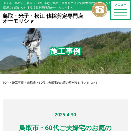
米子市、鳥取市、倉吉市、松江市など鳥取・島根県エリアで庭木の伐採・剪定などの植木屋/造
メニュー
園屋をお探しなら【伐採剪定専門店オーモリシャ】へ
toggle
鳥取・米子・松江 伐採剪定専門店
naviga
オーモリシャ
施工事例
TOP
>
施工実績
>
鳥取市・60代ご夫婦宅のお庭の草刈りを行いました！
2025.4.30
鳥取市・60代ご夫婦宅のお庭の