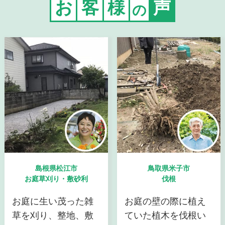
お
客
様
声
の
島根県松江市
鳥取県米子市
お庭草刈り・敷砂利
伐根
お庭に生い茂った雑
お庭の壁の際に植え
草を刈り、整地、敷
ていた植木を伐根い