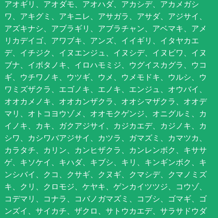
アオギリ、アオダモ、アオハダ、アカシデ、アカメガシ
ワ、アキグミ、アキニレ、アサガラ、アサダ、アジサイ、
アズキナシ、アブラギリ、アブラチャン、アベマキ、アメ
リカデイゴ、アワブキ、アンズ、イイギリ、イタヤカエ
デ、イチジク、イヌエンジュ、イヌシデ、イヌビワ、イヌ
ブナ、イボタノキ、イロハモミジ、ウグイスカグラ、ウコ
ギ、ウチワノキ、ウツギ、ウメ、ウメモドキ、ウルシ、ウ
ワミズザクラ、エゴノキ、エノキ、エンジュ、オウバイ、
オオカメノキ、オオカンザクラ、オオシマザクラ、オオデ
マリ、オトコヨウゾメ、オオモクゲンジ、オニグルミ、カ
イノキ、カキ、ガクアジサイ、カジカエデ、カジノキ、カ
シワ、カシワバアジサイ、カツラ、ガマズミ、カマツカ、
カラタチ、カリン、カンヒザクラ、カンレンボク、キササ
ゲ、キソケイ、キハダ、キブシ、キリ、キンギンボク、キ
ンシバイ、クコ、クサギ、クヌギ、クマシデ、クマノミズ
キ、クリ、クロモジ、ケヤキ、ゲンカイツツジ、コウゾ、
コデマリ、コナラ、コバノガマズミ、コブシ、ゴマギ、ゴ
ンズイ、サイカチ、ザクロ、サトウカエデ、サラサドウダ