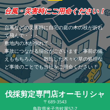
台風・災害時にご用命ください！
台風などの災害時に自宅の庭の木の枝が折れ
て飛んで・・・
敷地内の木が倒れて・・・
事故につながる場合がございます。事前の備
えももちろん、 散乱した木々や草の処理な
ど事後のことでも当社をご用命ください！
伐採剪定専門店オーモリシャ
〒689-3543
鳥取県米子市蚊屋57-7