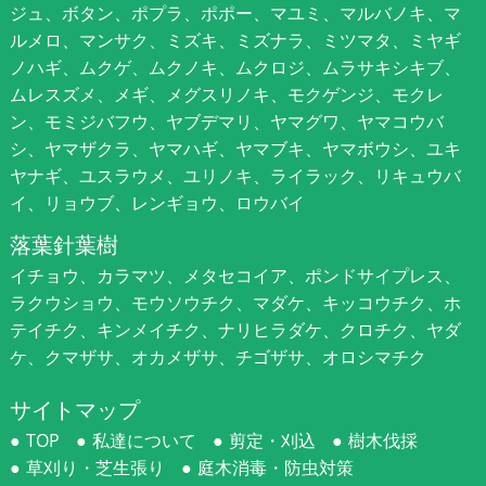
ジュ、ボタン、ポプラ、ポポー、マユミ、マルバノキ、マ
ルメロ、マンサク、ミズキ、ミズナラ、ミツマタ、ミヤギ
ノハギ、ムクゲ、ムクノキ、ムクロジ、ムラサキシキブ、
ムレスズメ、メギ、メグスリノキ、モクゲンジ、モクレ
ン、モミジバフウ、ヤブデマリ、ヤマグワ、ヤマコウバ
シ、ヤマザクラ、ヤマハギ、ヤマブキ、ヤマボウシ、ユキ
ヤナギ、ユスラウメ、ユリノキ、ライラック、リキュウバ
イ、リョウブ、レンギョウ、ロウバイ
落葉針葉樹
イチョウ、カラマツ、メタセコイア、ポンドサイプレス、
ラクウショウ、モウソウチク、マダケ、キッコウチク、ホ
テイチク、キンメイチク、ナリヒラダケ、クロチク、ヤダ
ケ、クマザサ、オカメザサ、チゴザサ、オロシマチク
サイトマップ
TOP
私達について
剪定・刈込
樹木伐採
草刈り・芝生張り
庭木消毒・防虫対策