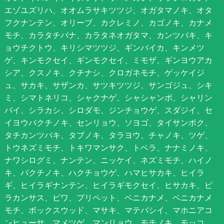
エゾユズリハ、オオムラサキツツジ、オガタマノキ、オタ
フクナンテン、オリーブ、カクレミノ、カゴノキ、カナメ
モチ、カラタチバナ、カラタネオガタマ、カンツバキ、キ
ョウチクトウ、キリシマツツジ、ギンバイカ、キンメツ
ゲ、キンモクセイ、ギンモクセイ、ミモザ、ギンヨウアカ
シア、クスノキ、クチナシ、クロガネモチ、ゲッケイジ
ュ、サカキ、サザンカ、サツキツツジ、サンゴジュ、シキ
ミ、シマトネリコ、シャクナゲ、シャシャンポ、シャリン
バイ、シラカシ、シロダモ、ジンチョウゲ、スダジイ、セ
イヨウバクチノキ、センリョウ、ソヨゴ、タイサンボク、
タチカンツバキ、タブノキ、タラヨウ、チャノキ、ツゲ、
トウネズミモチ、トキワマンサク、トベラ、ナナミノキ、
ナワシログミ、ナンテン、ニッケイ、ネズミモチ、ハイノ
キ、バクチノキ、ハクチョウゲ、ハマヒサカキ、ヒイラ
ギ、ヒイラギナンテン、ヒイラギモクセイ、ヒサカキ、ピ
ラカンサス、ビワ、プリペット、ベニカナメ、ベニカナメ
モチ、ボックスウッド、マサキ、マテバシイ、マホニアコ
ンヒューサ、マメツゲ、マンリョウ、モチノキ、モッコ