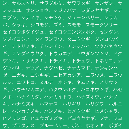
ン、サルスベリ、サワグルミ、サワフタギ、サンザシ、サ
ンシュユ、サンショウ、シジミバナ、シダレヤナギ、シデ
コブシ、シナノキ、シモツケ、ジューンベリー、シラカ
バ、シラキ、シロモジ、ズミ、スモモ、スモークツリー、
セイヨウボダイジュ、セイヨウニンジンボク、センダン、
ソメイヨシノ、タイワンフウ、タニウツギ、ダンコウバ
イ、チドリノキ、チャンチン、チンシバイ、ツクバネウツ
ギ、テンダイウヤク、トウカエデ、ドウダンツツジ、ドク
ウツギ、トサミズキ、トチノキ、トチュウ、トネリコ、ナ
ツツバキ、ナツメ、ナツハゼ、ナナカマド、ナンキンハ
ゼ、ニガキ、ニシキギ、ニセアカシア、ニワウメ、ニワウ
ルシ、ニワトコ、ヌルデ、ネジキ、ネムノキ、ノリウツ
ギ、ハウチワカエデ、ハクウンボク、ハコネウツギ、ハゼ
ノキ、ハナイカダ、ハナカイドウ、ハナズオウ、ハナノ
キ、ハナミズキ、ハマナス、ハリギリ、ハリグワ、ハルニ
レ、ハンカチノキ、ハンノキ、ヒメウツギ、ヒメシャラ、
ヒメリンゴ、ヒュウガミズキ、ビヨウヤナギ、ブナ、フヨ
ウ、プラタナス、ブルーベリー、ボケ、ホオノキ、ボダイ