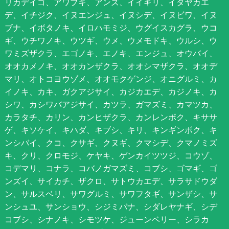
リカデイゴ、アワブキ、アンズ、イイギリ、イタヤカエ
デ、イチジク、イヌエンジュ、イヌシデ、イヌビワ、イヌ
ブナ、イボタノキ、イロハモミジ、ウグイスカグラ、ウコ
ギ、ウチワノキ、ウツギ、ウメ、ウメモドキ、ウルシ、ウ
ワミズザクラ、エゴノキ、エノキ、エンジュ、オウバイ、
オオカメノキ、オオカンザクラ、オオシマザクラ、オオデ
マリ、オトコヨウゾメ、オオモクゲンジ、オニグルミ、カ
イノキ、カキ、ガクアジサイ、カジカエデ、カジノキ、カ
シワ、カシワバアジサイ、カツラ、ガマズミ、カマツカ、
カラタチ、カリン、カンヒザクラ、カンレンボク、キササ
ゲ、キソケイ、キハダ、キブシ、キリ、キンギンボク、キ
ンシバイ、クコ、クサギ、クヌギ、クマシデ、クマノミズ
キ、クリ、クロモジ、ケヤキ、ゲンカイツツジ、コウゾ、
コデマリ、コナラ、コバノガマズミ、コブシ、ゴマギ、ゴ
ンズイ、サイカチ、ザクロ、サトウカエデ、サラサドウダ
ン、サルスベリ、サワグルミ、サワフタギ、サンザシ、サ
ンシュユ、サンショウ、シジミバナ、シダレヤナギ、シデ
コブシ、シナノキ、シモツケ、ジューンベリー、シラカ