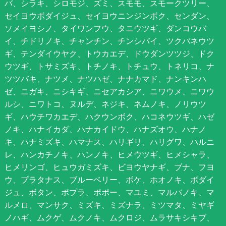
バ、シラキ、シロモジ、ズミ、スモモ、スモークツリー、
セイヨウボダイジュ、セイヨウニンジンボク、センダン、
ソメイヨシノ、タイワンフウ、タニウツギ、ダンコウバ
イ、チドリノキ、チャンチン、チンシバイ、ツクバネウツ
ギ、テンダイウヤク、トウカエデ、ドウダンツツジ、ドク
ウツギ、トサミズキ、トチノキ、トチュウ、トネリコ、ナ
ツツバキ、ナツメ、ナツハゼ、ナナカマド、ナンキンハ
ゼ、ニガキ、ニシキギ、ニセアカシア、ニワウメ、ニワウ
ルシ、ニワトコ、ヌルデ、ネジキ、ネムノキ、ノリウツ
ギ、ハウチワカエデ、ハクウンボク、ハコネウツギ、ハゼ
ノキ、ハナイカダ、ハナカイドウ、ハナズオウ、ハナノ
キ、ハナミズキ、ハマナス、ハリギリ、ハリグワ、ハルニ
レ、ハンカチノキ、ハンノキ、ヒメウツギ、ヒメシャラ、
ヒメリンゴ、ヒュウガミズキ、ビヨウヤナギ、ブナ、フヨ
ウ、プラタナス、ブルーベリー、ボケ、ホオノキ、ボダイ
ジュ、ボタン、ポプラ、ポポー、マユミ、マルバノキ、マ
ルメロ、マンサク、ミズキ、ミズナラ、ミツマタ、ミヤギ
ノハギ、ムクゲ、ムクノキ、ムクロジ、ムラサキシキブ、