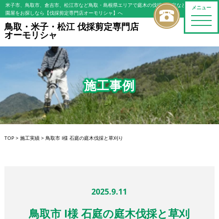
米子市、鳥取市、倉吉市、松江市など鳥取・島根県エリアで庭木の伐採・剪定などの植木屋/造
メニュー
園屋をお探しなら【伐採剪定専門店オーモリシャ】へ
toggle
鳥取・米子・松江 伐採剪定専門店
naviga
オーモリシャ
施工事例
TOP
>
施工実績
>
鳥取市 I様 石庭の庭木伐採と草刈り
2025.9.11
鳥取市 I様 石庭の庭木伐採と草刈