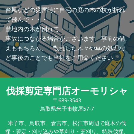
台風などの災害時に自宅の庭の木の枝が折れ
て飛んで・・・
敷地内の木が倒れて・・・
事故につながる場合がございます。事前の備
えももちろん、 散乱した木々や草の処理な
ど事後のことでも当社をご用命ください！
伐採剪定専門店オーモリシャ
〒689-3543
鳥取県米子市蚊屋57-7
米子市、鳥取市、倉吉市、松江市周辺で庭木の伐
採・剪定・刈り込みや草刈り・芝刈り、特殊伐採、