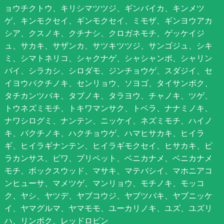
ョウチクトウ、キリシマツツジ、ギンバイカ、キンメツ
ゲ、キンモクセイ、ギンモクセイ、ミモザ、ギンヨウアカ
シア、クスノキ、クチナシ、クロガネモチ、ゲッケイジ
ュ、サカキ、サザンカ、サツキツツジ、サンゴジュ、シキ
ミ、シマトネリコ、シャクナゲ、シャシャンポ、シャリン
バイ、シラカシ、シロダモ、ジンチョウゲ、スダジイ、セ
イヨウバクチノキ、センリョウ、ソヨゴ、タイサンボク、
タチカンツバキ、タブノキ、タラヨウ、チャノキ、ツゲ、
トウネズミモチ、トキワマンサク、トベラ、ナナミノキ、
ナワシログミ、ナンテン、ニッケイ、ネズミモチ、ハイノ
キ、バクチノキ、ハクチョウゲ、ハマヒサカキ、ヒイラ
ギ、ヒイラギナンテン、ヒイラギモクセイ、ヒサカキ、ピ
ラカンサス、ビワ、プリペット、ベニカナメ、ベニカナメ
モチ、ボックスウッド、マサキ、マテバシイ、マホニアコ
ンヒューサ、マメツゲ、マンリョウ、モチノキ、モッコ
ク、ヤシ、ヤツデ、ヤブコウジ、ヤブツバキ、ヤブニッケ
イ、ヤマグルマ、ヤマモモ、ユーカリノキ、ユズ、ユズリ
ハ、リンボク、レッドロビン