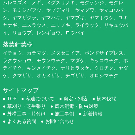
ムレスズメ、メギ、メグスリノキ、モクゲンジ、モクレ
ン、モミジバフウ、ヤブデマリ、ヤマグワ、ヤマコウバ
シ、ヤマザクラ、ヤマハギ、ヤマブキ、ヤマボウシ、ユキ
ヤナギ、ユスラウメ、ユリノキ、ライラック、リキュウバ
イ、リョウブ、レンギョウ、ロウバイ
落葉針葉樹
イチョウ、カラマツ、メタセコイア、ポンドサイプレス、
ラクウショウ、モウソウチク、マダケ、キッコウチク、ホ
テイチク、キンメイチク、ナリヒラダケ、クロチク、ヤダ
ケ、クマザサ、オカメザサ、チゴザサ、オロシマチク
サイトマップ
TOP
私達について
剪定・刈込
樹木伐採
草刈り・芝生張り
庭木消毒・防虫対策
外構工事・片付け
施工事例
新着情報
よくある質問
お問い合わせ