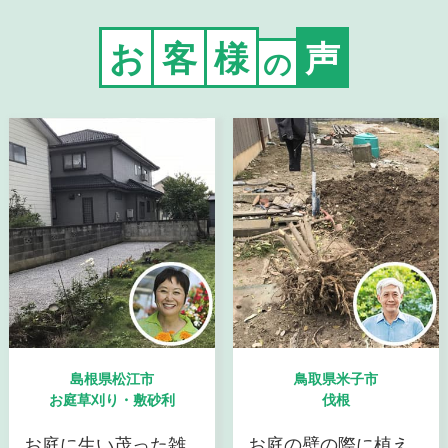
お
客
様
声
の
島根県松江市
鳥取県米子市
お庭草刈り・敷砂利
伐根
お庭に生い茂った雑
お庭の壁の際に植え