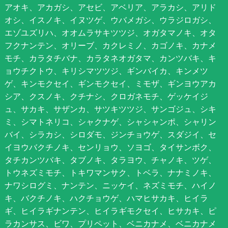
アオキ、アカガシ、アセビ、アベリア、アラカシ、アリド
オシ、イスノキ、イヌツゲ、ウバメガシ、ウラジロガシ、
エゾユズリハ、オオムラサキツツジ、オガタマノキ、オタ
フクナンテン、オリーブ、カクレミノ、カゴノキ、カナメ
モチ、カラタチバナ、カラタネオガタマ、カンツバキ、キ
ョウチクトウ、キリシマツツジ、ギンバイカ、キンメツ
ゲ、キンモクセイ、ギンモクセイ、ミモザ、ギンヨウアカ
シア、クスノキ、クチナシ、クロガネモチ、ゲッケイジ
ュ、サカキ、サザンカ、サツキツツジ、サンゴジュ、シキ
ミ、シマトネリコ、シャクナゲ、シャシャンポ、シャリン
バイ、シラカシ、シロダモ、ジンチョウゲ、スダジイ、セ
イヨウバクチノキ、センリョウ、ソヨゴ、タイサンボク、
タチカンツバキ、タブノキ、タラヨウ、チャノキ、ツゲ、
トウネズミモチ、トキワマンサク、トベラ、ナナミノキ、
ナワシログミ、ナンテン、ニッケイ、ネズミモチ、ハイノ
キ、バクチノキ、ハクチョウゲ、ハマヒサカキ、ヒイラ
ギ、ヒイラギナンテン、ヒイラギモクセイ、ヒサカキ、ピ
ラカンサス、ビワ、プリペット、ベニカナメ、ベニカナメ