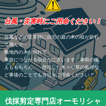
台風・災害時にご用命ください！
台風などの災害時に自宅の庭の木の枝が折れ
て飛んで・・・
敷地内の木が倒れて・・・
事故につながる場合がございます。事前の備
えももちろん、 散乱した木々や草の処理な
ど事後のことでも当社をご用命ください！
伐採剪定専門店オーモリシャ