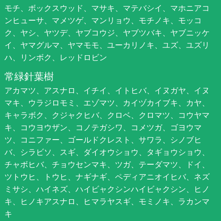
モチ、ボックスウッド、マサキ、マテバシイ、マホニアコ
ンヒューサ、マメツゲ、マンリョウ、モチノキ、モッコ
ク、ヤシ、ヤツデ、ヤブコウジ、ヤブツバキ、ヤブニッケ
イ、ヤマグルマ、ヤマモモ、ユーカリノキ、ユズ、ユズリ
ハ、リンボク、レッドロビン
常緑針葉樹
アカマツ、アスナロ、イチイ、イトヒバ、イヌガヤ、イヌ
マキ、ウラジロモミ、エゾマツ、カイヅカイブキ、カヤ、
キャラボク、クジャクヒバ、クロベ、クロマツ、コウヤマ
キ、コウヨウザン、コノテガシワ、コメツガ、ゴヨウマ
ツ、コニファー、ゴールドクレスト、サワラ、シノブヒ
バ、シラビソ、スギ、ダイオウショウ、タギョウショウ、
チャボヒバ、チョウセンマキ、ツガ、テーダマツ、ドイ、
ツトウヒ、トウヒ、ナギナギ、ペディアニオイヒバ、ネズ
ミサシ、ハイネズ、ハイビャクシンハイビャクシン、ヒノ
キ、ヒノキアスナロ、ヒマラヤスギ、モミノキ、ラカンマ
キ