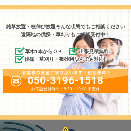
雑草放置・枝伸び放題そんな状態でもご相談ください
遠隔地の伐採・草刈りもご相談受付中！
草木1本からＯＫ
出張見積無料
伐採・草刈り・敷砂利なんでも対応!!
050-3196-1518
お電話受付時間：8:30～19:00 不定休