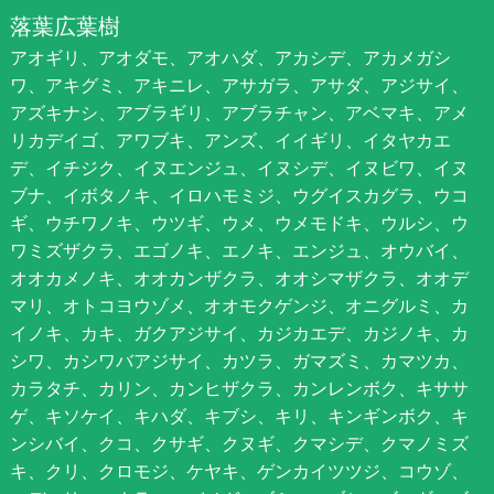
落葉広葉樹
アオギリ、アオダモ、アオハダ、アカシデ、アカメガシ
ワ、アキグミ、アキニレ、アサガラ、アサダ、アジサイ、
アズキナシ、アブラギリ、アブラチャン、アベマキ、アメ
リカデイゴ、アワブキ、アンズ、イイギリ、イタヤカエ
デ、イチジク、イヌエンジュ、イヌシデ、イヌビワ、イヌ
ブナ、イボタノキ、イロハモミジ、ウグイスカグラ、ウコ
ギ、ウチワノキ、ウツギ、ウメ、ウメモドキ、ウルシ、ウ
ワミズザクラ、エゴノキ、エノキ、エンジュ、オウバイ、
オオカメノキ、オオカンザクラ、オオシマザクラ、オオデ
マリ、オトコヨウゾメ、オオモクゲンジ、オニグルミ、カ
イノキ、カキ、ガクアジサイ、カジカエデ、カジノキ、カ
シワ、カシワバアジサイ、カツラ、ガマズミ、カマツカ、
カラタチ、カリン、カンヒザクラ、カンレンボク、キササ
ゲ、キソケイ、キハダ、キブシ、キリ、キンギンボク、キ
ンシバイ、クコ、クサギ、クヌギ、クマシデ、クマノミズ
キ、クリ、クロモジ、ケヤキ、ゲンカイツツジ、コウゾ、