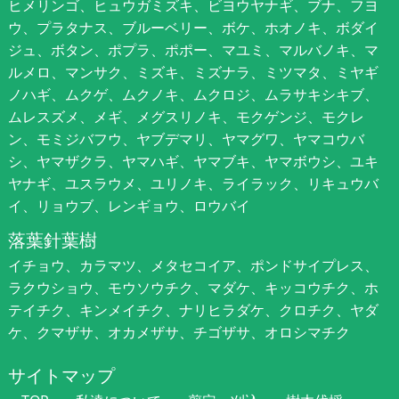
ヒメリンゴ、ヒュウガミズキ、ビヨウヤナギ、ブナ、フヨ
ウ、プラタナス、ブルーベリー、ボケ、ホオノキ、ボダイ
ジュ、ボタン、ポプラ、ポポー、マユミ、マルバノキ、マ
ルメロ、マンサク、ミズキ、ミズナラ、ミツマタ、ミヤギ
ノハギ、ムクゲ、ムクノキ、ムクロジ、ムラサキシキブ、
ムレスズメ、メギ、メグスリノキ、モクゲンジ、モクレ
ン、モミジバフウ、ヤブデマリ、ヤマグワ、ヤマコウバ
シ、ヤマザクラ、ヤマハギ、ヤマブキ、ヤマボウシ、ユキ
ヤナギ、ユスラウメ、ユリノキ、ライラック、リキュウバ
イ、リョウブ、レンギョウ、ロウバイ
落葉針葉樹
イチョウ、カラマツ、メタセコイア、ポンドサイプレス、
ラクウショウ、モウソウチク、マダケ、キッコウチク、ホ
テイチク、キンメイチク、ナリヒラダケ、クロチク、ヤダ
ケ、クマザサ、オカメザサ、チゴザサ、オロシマチク
サイトマップ