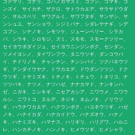
コデマリ、コナラ、コバノガマズミ、コブシ、ゴマギ、ゴ
ンズイ、サイカチ、ザクロ、サトウカエデ、サラサドウダ
ン、サルスベリ、サワグルミ、サワフタギ、サンザシ、サ
ンシュユ、サンショウ、シジミバナ、シダレヤナギ、シデ
コブシ、シナノキ、シモツケ、ジューンベリー、シラカ
バ、シラキ、シロモジ、ズミ、スモモ、スモークツリー、
セイヨウボダイジュ、セイヨウニンジンボク、センダン、
ソメイヨシノ、タイワンフウ、タニウツギ、ダンコウバ
イ、チドリノキ、チャンチン、チンシバイ、ツクバネウツ
ギ、テンダイウヤク、トウカエデ、ドウダンツツジ、ドク
ウツギ、トサミズキ、トチノキ、トチュウ、トネリコ、ナ
ツツバキ、ナツメ、ナツハゼ、ナナカマド、ナンキンハ
ゼ、ニガキ、ニシキギ、ニセアカシア、ニワウメ、ニワウ
ルシ、ニワトコ、ヌルデ、ネジキ、ネムノキ、ノリウツ
ギ、ハウチワカエデ、ハクウンボク、ハコネウツギ、ハゼ
ノキ、ハナイカダ、ハナカイドウ、ハナズオウ、ハナノ
キ、ハナミズキ、ハマナス、ハリギリ、ハリグワ、ハルニ
レ、ハンカチノキ、ハンノキ、ヒメウツギ、ヒメシャラ、