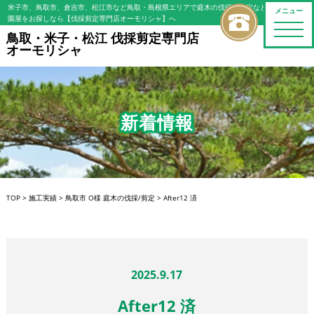
米子市、鳥取市、倉吉市、松江市など鳥取・島根県エリアで庭木の伐採・剪定などの植木屋/造
メニュー
園屋をお探しなら【伐採剪定専門店オーモリシャ】へ
toggle
鳥取・米子・松江 伐採剪定専門店
naviga
オーモリシャ
新着情報
TOP
>
施工実績
>
鳥取市 O様 庭木の伐採/剪定
>
After12 済
2025.9.17
After12 済