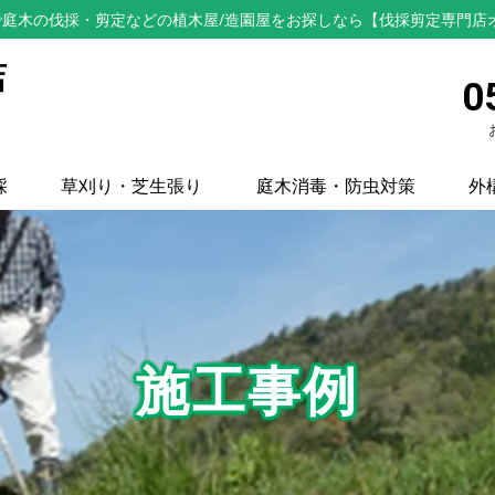
庭木の伐採・剪定などの植木屋/造園屋をお探しなら【伐採剪定専門店
店
0
採
草刈り・芝生張り
庭木消毒・防虫対策
外
施工事例