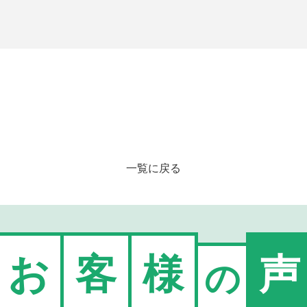
一覧に戻る
お
客
様
声
の