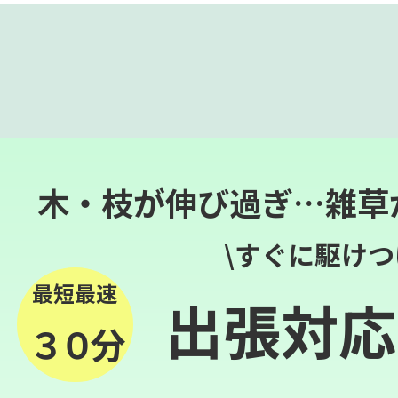
木・枝が伸び過ぎ…雑草
\すぐに駆けつ
最短最速
出張対応
３０分