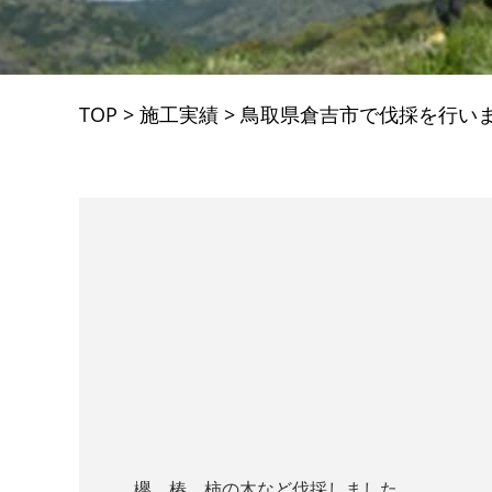
TOP
>
施工実績
>
鳥取県倉吉市で伐採を行い
欅、椿、柿の木など伐採しました。