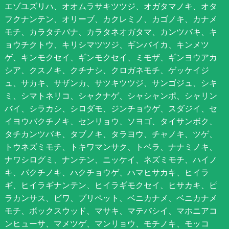
エゾユズリハ、オオムラサキツツジ、オガタマノキ、オタ
フクナンテン、オリーブ、カクレミノ、カゴノキ、カナメ
モチ、カラタチバナ、カラタネオガタマ、カンツバキ、キ
ョウチクトウ、キリシマツツジ、ギンバイカ、キンメツ
ゲ、キンモクセイ、ギンモクセイ、ミモザ、ギンヨウアカ
シア、クスノキ、クチナシ、クロガネモチ、ゲッケイジ
ュ、サカキ、サザンカ、サツキツツジ、サンゴジュ、シキ
ミ、シマトネリコ、シャクナゲ、シャシャンポ、シャリン
バイ、シラカシ、シロダモ、ジンチョウゲ、スダジイ、セ
イヨウバクチノキ、センリョウ、ソヨゴ、タイサンボク、
タチカンツバキ、タブノキ、タラヨウ、チャノキ、ツゲ、
トウネズミモチ、トキワマンサク、トベラ、ナナミノキ、
ナワシログミ、ナンテン、ニッケイ、ネズミモチ、ハイノ
キ、バクチノキ、ハクチョウゲ、ハマヒサカキ、ヒイラ
ギ、ヒイラギナンテン、ヒイラギモクセイ、ヒサカキ、ピ
ラカンサス、ビワ、プリペット、ベニカナメ、ベニカナメ
モチ、ボックスウッド、マサキ、マテバシイ、マホニアコ
ンヒューサ、マメツゲ、マンリョウ、モチノキ、モッコ