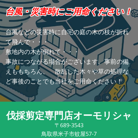
台風・災害時にご用命ください！
台風などの災害時に自宅の庭の木の枝が折れ
て飛んで・・・
敷地内の木が倒れて・・・
事故につながる場合がございます。事前の備
えももちろん、 散乱した木々や草の処理な
ど事後のことでも当社をご用命ください！
伐採剪定専門店オーモリシャ
〒689-3543
鳥取県米子市蚊屋57-7