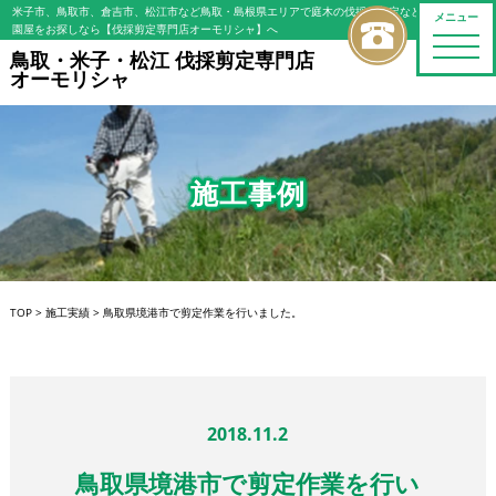
米子市、鳥取市、倉吉市、松江市など鳥取・島根県エリアで庭木の伐採・剪定などの植木屋/造
メニュー
園屋をお探しなら【伐採剪定専門店オーモリシャ】へ
toggle
鳥取・米子・松江 伐採剪定専門店
naviga
オーモリシャ
施工事例
TOP
>
施工実績
>
鳥取県境港市で剪定作業を行いました。
2018.11.2
鳥取県境港市で剪定作業を行い