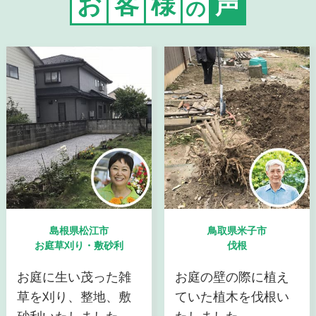
お
客
様
声
の
島根県松江市
鳥取県米子市
お庭草刈り・敷砂利
伐根
お庭に生い茂った雑
お庭の壁の際に植え
草を刈り、整地、敷
ていた植木を伐根い