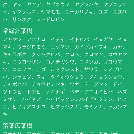
ク、ヤシ、ヤツデ、ヤブコウジ、ヤブツバキ、ヤブニッケ
イ、ヤマグルマ、ヤマモモ、ユーカリノキ、ユズ、ユズリ
ハ、リンボク、レッドロビン
常緑針葉樹
アカマツ、アスナロ、イチイ、イトヒバ、イヌガヤ、イヌ
マキ、ウラジロモミ、エゾマツ、カイヅカイブキ、カヤ、
キャラボク、クジャクヒバ、クロベ、クロマツ、コウヤマ
キ、コウヨウザン、コノテガシワ、コメツガ、ゴヨウマ
ツ、コニファー、ゴールドクレスト、サワラ、シノブヒ
バ、シラビソ、スギ、ダイオウショウ、タギョウショウ、
チャボヒバ、チョウセンマキ、ツガ、テーダマツ、ドイ、
ツトウヒ、トウヒ、ナギナギ、ペディアニオイヒバ、ネズ
ミサシ、ハイネズ、ハイビャクシンハイビャクシン、ヒノ
キ、ヒノキアスナロ、ヒマラヤスギ、モミノキ、ラカンマ
キ
落葉広葉樹
アオギリ、アオダモ、アオハダ、アカシデ、アカメガシ