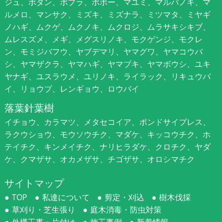
ジュ、ボタン、ポプラ、ポポー、マユミ、マルバノキ、マ
ルメロ、マンサク、ミズキ、ミズナラ、ミツマタ、ミヤギ
ノハギ、ムクゲ、ムクノキ、ムクロジ、ムラサキシキブ、
ムレスズメ、メギ、メグスリノキ、モクゲンジ、モクレ
ン、モミジバフウ、ヤブデマリ、ヤマグワ、ヤマコウバ
シ、ヤマザクラ、ヤマハギ、ヤマブキ、ヤマボウシ、ユキ
ヤナギ、ユスラウメ、ユリノキ、ライラック、リキュウバ
イ、リョウブ、レンギョウ、ロウバイ
落葉針葉樹
イチョウ、カラマツ、メタセコイア、ポンドサイプレス、
ラクウショウ、モウソウチク、マダケ、キッコウチク、ホ
テイチク、キンメイチク、ナリヒラダケ、クロチク、ヤダ
ケ、クマザサ、オカメザサ、チゴザサ、オロシマチク
サイトマップ
TOP
私達について
剪定・刈込
樹木伐採
草刈り・芝生張り
庭木消毒・防虫対策
外構工事・片付け
施工事例
新着情報