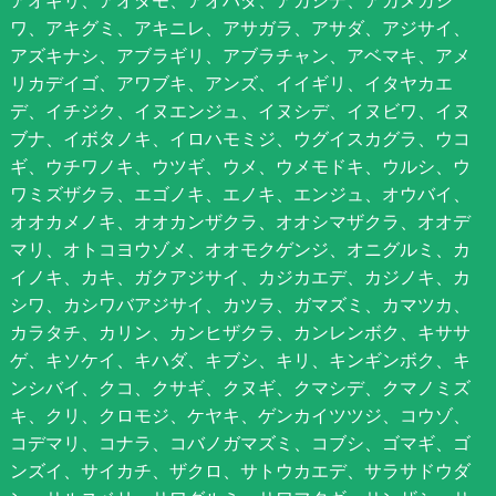
ワ、アキグミ、アキニレ、アサガラ、アサダ、アジサイ、
アズキナシ、アブラギリ、アブラチャン、アベマキ、アメ
リカデイゴ、アワブキ、アンズ、イイギリ、イタヤカエ
デ、イチジク、イヌエンジュ、イヌシデ、イヌビワ、イヌ
ブナ、イボタノキ、イロハモミジ、ウグイスカグラ、ウコ
ギ、ウチワノキ、ウツギ、ウメ、ウメモドキ、ウルシ、ウ
ワミズザクラ、エゴノキ、エノキ、エンジュ、オウバイ、
オオカメノキ、オオカンザクラ、オオシマザクラ、オオデ
マリ、オトコヨウゾメ、オオモクゲンジ、オニグルミ、カ
イノキ、カキ、ガクアジサイ、カジカエデ、カジノキ、カ
シワ、カシワバアジサイ、カツラ、ガマズミ、カマツカ、
カラタチ、カリン、カンヒザクラ、カンレンボク、キササ
ゲ、キソケイ、キハダ、キブシ、キリ、キンギンボク、キ
ンシバイ、クコ、クサギ、クヌギ、クマシデ、クマノミズ
キ、クリ、クロモジ、ケヤキ、ゲンカイツツジ、コウゾ、
コデマリ、コナラ、コバノガマズミ、コブシ、ゴマギ、ゴ
ンズイ、サイカチ、ザクロ、サトウカエデ、サラサドウダ