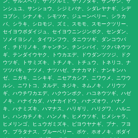
ン、サルスベリ、サワグルミ、サワフタギ、サンザシ、サ
ンシュユ、サンショウ、シジミバナ、シダレヤナギ、シデ
コブシ、シナノキ、シモツケ、ジューンベリー、シラカ
バ、シラキ、シロモジ、ズミ、スモモ、スモークツリー、
セイヨウボダイジュ、セイヨウニンジンボク、センダン、
ソメイヨシノ、タイワンフウ、タニウツギ、ダンコウバ
イ、チドリノキ、チャンチン、チンシバイ、ツクバネウツ
ギ、テンダイウヤク、トウカエデ、ドウダンツツジ、ドク
ウツギ、トサミズキ、トチノキ、トチュウ、トネリコ、ナ
ツツバキ、ナツメ、ナツハゼ、ナナカマド、ナンキンハ
ゼ、ニガキ、ニシキギ、ニセアカシア、ニワウメ、ニワウ
ルシ、ニワトコ、ヌルデ、ネジキ、ネムノキ、ノリウツ
ギ、ハウチワカエデ、ハクウンボク、ハコネウツギ、ハゼ
ノキ、ハナイカダ、ハナカイドウ、ハナズオウ、ハナノ
キ、ハナミズキ、ハマナス、ハリギリ、ハリグワ、ハルニ
レ、ハンカチノキ、ハンノキ、ヒメウツギ、ヒメシャラ、
ヒメリンゴ、ヒュウガミズキ、ビヨウヤナギ、ブナ、フヨ
ウ、プラタナス、ブルーベリー、ボケ、ホオノキ、ボダイ