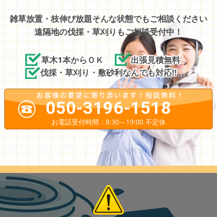
雑草放置・枝伸び放題そんな状態でもご相談ください
遠隔地の伐採・草刈りもご相談受付中！
草木1本からＯＫ
出張見積無料
伐採・草刈り・敷砂利なんでも対応!!
050-3196-1518
お電話受付時間：8:30～19:00 不定休