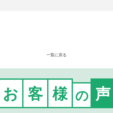
一覧に戻る
お
客
様
声
の