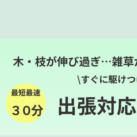
木・枝が伸び過ぎ…雑草
\すぐに駆けつ
最短最速
出張対応
３０分