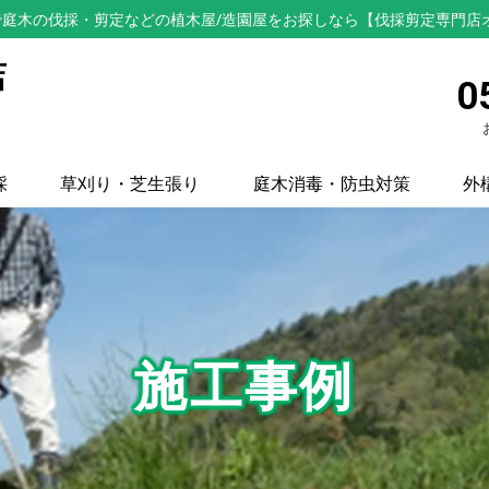
庭木の伐採・剪定などの植木屋/造園屋をお探しなら【伐採剪定専門店
店
0
採
草刈り・芝生張り
庭木消毒・防虫対策
外
施工事例