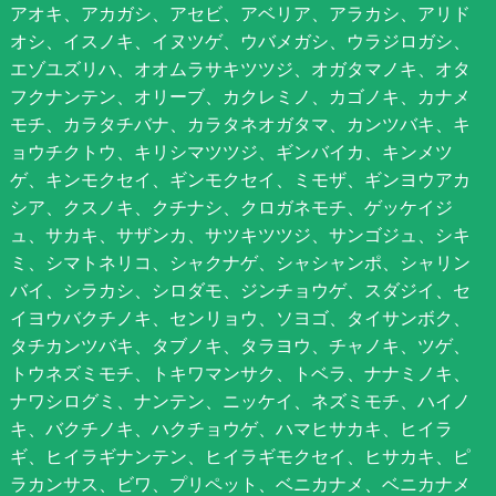
アオキ、アカガシ、アセビ、アベリア、アラカシ、アリド
オシ、イスノキ、イヌツゲ、ウバメガシ、ウラジロガシ、
エゾユズリハ、オオムラサキツツジ、オガタマノキ、オタ
フクナンテン、オリーブ、カクレミノ、カゴノキ、カナメ
モチ、カラタチバナ、カラタネオガタマ、カンツバキ、キ
ョウチクトウ、キリシマツツジ、ギンバイカ、キンメツ
ゲ、キンモクセイ、ギンモクセイ、ミモザ、ギンヨウアカ
シア、クスノキ、クチナシ、クロガネモチ、ゲッケイジ
ュ、サカキ、サザンカ、サツキツツジ、サンゴジュ、シキ
ミ、シマトネリコ、シャクナゲ、シャシャンポ、シャリン
バイ、シラカシ、シロダモ、ジンチョウゲ、スダジイ、セ
イヨウバクチノキ、センリョウ、ソヨゴ、タイサンボク、
タチカンツバキ、タブノキ、タラヨウ、チャノキ、ツゲ、
トウネズミモチ、トキワマンサク、トベラ、ナナミノキ、
ナワシログミ、ナンテン、ニッケイ、ネズミモチ、ハイノ
キ、バクチノキ、ハクチョウゲ、ハマヒサカキ、ヒイラ
ギ、ヒイラギナンテン、ヒイラギモクセイ、ヒサカキ、ピ
ラカンサス、ビワ、プリペット、ベニカナメ、ベニカナメ