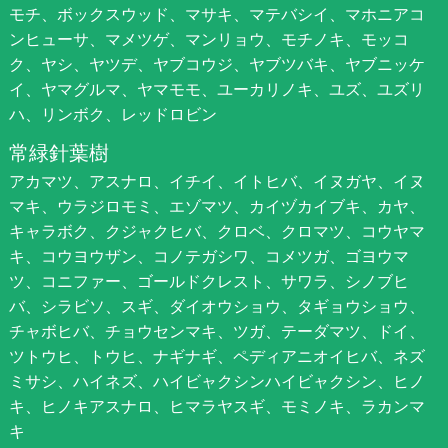
モチ、ボックスウッド、マサキ、マテバシイ、マホニアコ
ンヒューサ、マメツゲ、マンリョウ、モチノキ、モッコ
ク、ヤシ、ヤツデ、ヤブコウジ、ヤブツバキ、ヤブニッケ
イ、ヤマグルマ、ヤマモモ、ユーカリノキ、ユズ、ユズリ
ハ、リンボク、レッドロビン
常緑針葉樹
アカマツ、アスナロ、イチイ、イトヒバ、イヌガヤ、イヌ
マキ、ウラジロモミ、エゾマツ、カイヅカイブキ、カヤ、
キャラボク、クジャクヒバ、クロベ、クロマツ、コウヤマ
キ、コウヨウザン、コノテガシワ、コメツガ、ゴヨウマ
ツ、コニファー、ゴールドクレスト、サワラ、シノブヒ
バ、シラビソ、スギ、ダイオウショウ、タギョウショウ、
チャボヒバ、チョウセンマキ、ツガ、テーダマツ、ドイ、
ツトウヒ、トウヒ、ナギナギ、ペディアニオイヒバ、ネズ
ミサシ、ハイネズ、ハイビャクシンハイビャクシン、ヒノ
キ、ヒノキアスナロ、ヒマラヤスギ、モミノキ、ラカンマ
キ