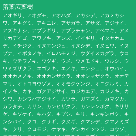
落葉広葉樹
アオギリ、アオダモ、アオハダ、アカシデ、アカメガシ
ワ、アキグミ、アキニレ、アサガラ、アサダ、アジサイ、
アズキナシ、アブラギリ、アブラチャン、アベマキ、アメ
リカデイゴ、アワブキ、アンズ、イイギリ、イタヤカエ
デ、イチジク、イヌエンジュ、イヌシデ、イヌビワ、イヌ
ブナ、イボタノキ、イロハモミジ、ウグイスカグラ、ウコ
ギ、ウチワノキ、ウツギ、ウメ、ウメモドキ、ウルシ、ウ
ワミズザクラ、エゴノキ、エノキ、エンジュ、オウバイ、
オオカメノキ、オオカンザクラ、オオシマザクラ、オオデ
マリ、オトコヨウゾメ、オオモクゲンジ、オニグルミ、カ
イノキ、カキ、ガクアジサイ、カジカエデ、カジノキ、カ
シワ、カシワバアジサイ、カツラ、ガマズミ、カマツカ、
カラタチ、カリン、カンヒザクラ、カンレンボク、キササ
ゲ、キソケイ、キハダ、キブシ、キリ、キンギンボク、キ
ンシバイ、クコ、クサギ、クヌギ、クマシデ、クマノミズ
キ、クリ、クロモジ、ケヤキ、ゲンカイツツジ、コウゾ、