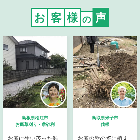
お
客
様
声
の
島根県松江市
鳥取県米子市
お庭草刈り・敷砂利
伐根
お庭に生い茂った雑
お庭の壁の際に植え