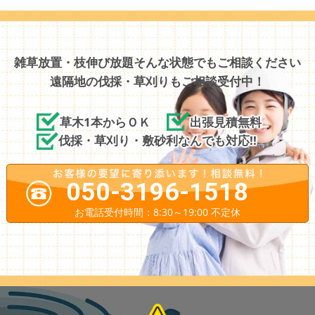
雑草放置・枝伸び放題そんな状態でもご相談ください
遠隔地の伐採・草刈りもご相談受付中！
草木1本からＯＫ
出張見積無料
伐採・草刈り・敷砂利なんでも対応!!
050-3196-1518
お電話受付時間：8:30～19:00 不定休