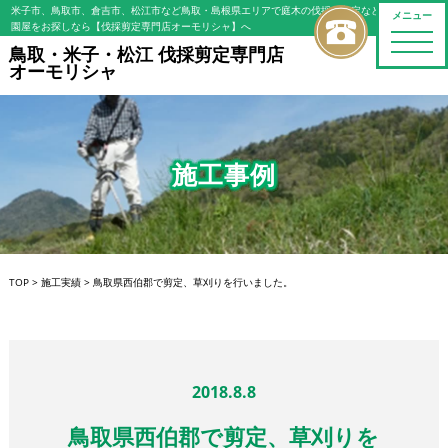
米子市、鳥取市、倉吉市、松江市など鳥取・島根県エリアで庭木の伐採・剪定などの植木屋/造
メニュー
園屋をお探しなら【伐採剪定専門店オーモリシャ】へ
toggle
鳥取・米子・松江 伐採剪定専門店
naviga
オーモリシャ
施工事例
TOP
>
施工実績
>
鳥取県西伯郡で剪定、草刈りを行いました。
2018.8.8
鳥取県西伯郡で剪定、草刈りを