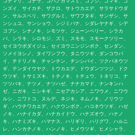
コデマリ、コナラ、コバノガマズミ、コブシ、ゴマギ、ゴ
ンズイ、サイカチ、ザクロ、サトウカエデ、サラサドウダ
ン、サルスベリ、サワグルミ、サワフタギ、サンザシ、サ
ンシュユ、サンショウ、シジミバナ、シダレヤナギ、シデ
コブシ、シナノキ、シモツケ、ジューンベリー、シラカ
バ、シラキ、シロモジ、ズミ、スモモ、スモークツリー、
セイヨウボダイジュ、セイヨウニンジンボク、センダン、
ソメイヨシノ、タイワンフウ、タニウツギ、ダンコウバ
イ、チドリノキ、チャンチン、チンシバイ、ツクバネウツ
ギ、テンダイウヤク、トウカエデ、ドウダンツツジ、ドク
ウツギ、トサミズキ、トチノキ、トチュウ、トネリコ、ナ
ツツバキ、ナツメ、ナツハゼ、ナナカマド、ナンキンハ
ゼ、ニガキ、ニシキギ、ニセアカシア、ニワウメ、ニワウ
ルシ、ニワトコ、ヌルデ、ネジキ、ネムノキ、ノリウツ
ギ、ハウチワカエデ、ハクウンボク、ハコネウツギ、ハゼ
ノキ、ハナイカダ、ハナカイドウ、ハナズオウ、ハナノ
キ、ハナミズキ、ハマナス、ハリギリ、ハリグワ、ハルニ
レ、ハンカチノキ、ハンノキ、ヒメウツギ、ヒメシャラ、