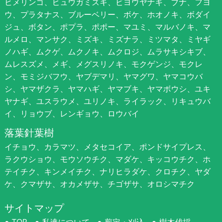
ヒメリンゴ、ヒュウガミズキ、ビヨウヤナギ、ブナ、フヨ
ウ、プラタナス、ブルーベリー、ボケ、ホオノキ、ボダイ
ジュ、ボタン、ポプラ、ポポー、マユミ、マルバノキ、マ
ルメロ、マンサク、ミズキ、ミズナラ、ミツマタ、ミヤギ
ノハギ、ムクゲ、ムクノキ、ムクロジ、ムラサキシキブ、
ムレスズメ、メギ、メグスリノキ、モクゲンジ、モクレ
ン、モミジバフウ、ヤブデマリ、ヤマグワ、ヤマコウバ
シ、ヤマザクラ、ヤマハギ、ヤマブキ、ヤマボウシ、ユキ
ヤナギ、ユスラウメ、ユリノキ、ライラック、リキュウバ
イ、リョウブ、レンギョウ、ロウバイ
落葉針葉樹
イチョウ、カラマツ、メタセコイア、ポンドサイプレス、
ラクウショウ、モウソウチク、マダケ、キッコウチク、ホ
テイチク、キンメイチク、ナリヒラダケ、クロチク、ヤダ
ケ、クマザサ、オカメザサ、チゴザサ、オロシマチク
サイトマップ
TOP
私達について
剪定・刈込
樹木伐採