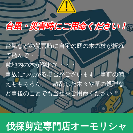
台風・災害時にご用命ください！
台風などの災害時に自宅の庭の木の枝が折れ
て飛んで・・・
敷地内の木が倒れて・・・
事故につながる場合がございます。事前の備
えももちろん、 散乱した木々や草の処理な
ど事後のことでも当社をご用命ください！
伐採剪定専門店オーモリシャ